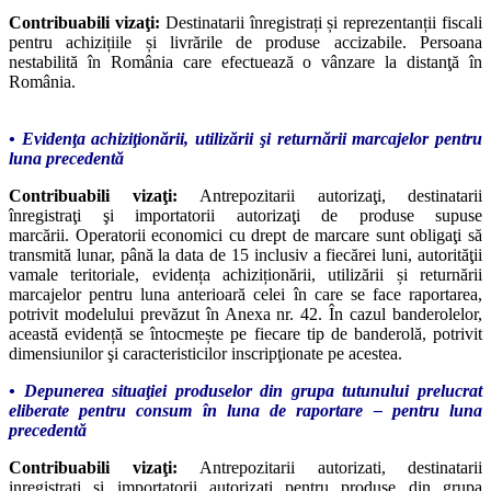
Contribuabili vizaţi:
Destinatarii înregistrați și reprezentanții fiscali
pentru achizițiile și livrările de produse accizabile. Persoana
nestabilită în România care efectuează o vânzare la distanţă în
România.
• Evidenţa achiziţionării, utilizării şi returnării marcajelor pentru
luna precedentă
Contribuabili vizaţi:
Antrepozitarii autorizaţi, destinatarii
înregistraţi şi importatorii autorizaţi de produse supuse
marcării. Operatorii economici cu drept de marcare sunt obligaţi să
transmită lunar, până la data de 15 inclusiv a fiecărei luni, autorităţii
vamale teritoriale, evidența achiziționării, utilizării și returnării
marcajelor pentru luna anterioară celei în care se face raportarea,
potrivit modelului prevăzut în Anexa nr. 42. În cazul banderolelor,
această evidență se întocmește pe fiecare tip de banderolă, potrivit
dimensiunilor şi caracteristicilor inscripţionate pe acestea.
• Depunerea situaţiei produselor din grupa tutunului prelucrat
eliberate pentru consum în luna de raportare – pentru luna
precedentă
Contribuabili vizaţi:
Antrepozitarii autorizati, destinatarii
inregistrati si importatorii autorizati pentru produse din grupa