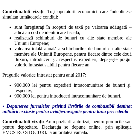
Contribuabili vizaţi
: Toţi operatorii economici care îndeplinesc
simultan următoarele condiţii:
sunt înregistraţi în scopuri de taxă pe valoarea adăugată –
adică au cod de identificare fiscală;
realizează schimburi de bunuri cu alte state membre ale
Uniunii Europene;
valoarea totală anuală a schimburilor de bunuri cu alte state
membre ale Uniunii Europene, pentru fiecare dintre cele două
fluxuri, introduceri şi, respectiv, expedieri, depăşeşte pragul
valoric Intrastat stabilit pentru fiecare an.
Pragurile valorice Intrastat pentru anul 2017:
900.000 lei pentru expedieri intracomunitare de bunuri şi,
respectiv,
900.000 lei pentru introduceri intracomunitare de bunuri.
• Depunerea jurnalelor privind livrările de combustibil destinat
utilizării exclusiv pentru aviaţie/navigaţie pentru luna precedentă
Contribuabili vizaţi:
Antrepozitarii autorizaţi pentru producţie sau
pentru depozitare.
Declaraţia se depune online, prin aplicaţia
EMCS-RO STOCURI, la autoritatea vamală.