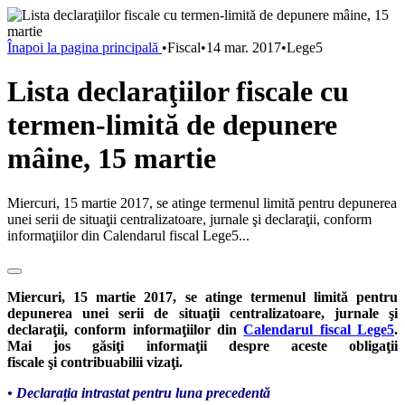
Înapoi la pagina principală
•
Fiscal
•
14 mar. 2017
•
Lege5
Lista declaraţiilor fiscale cu
termen-limită de depunere
mâine, 15 martie
Miercuri, 15 martie 2017, se atinge termenul limită pentru depunerea
unei serii de situaţii centralizatoare, jurnale şi declaraţii, conform
informaţiilor din Calendarul fiscal Lege5...
Miercuri, 15 martie 2017, se atinge termenul limită pentru
depunerea unei serii de situaţii centralizatoare, jurnale şi
declaraţii, conform informaţiilor din
Calendarul fiscal Lege5
.
Mai jos găsiţi informaţii despre aceste obligaţii
fiscale
şi
contribuabilii vizaţi.
•
Declarația
intrastat pentru luna precedentă