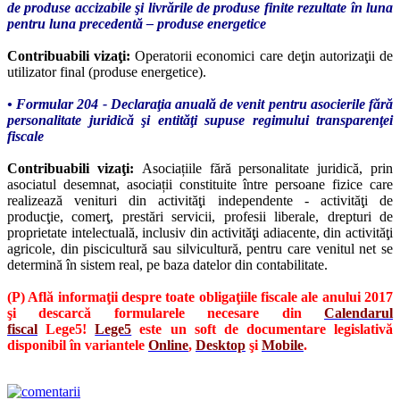
de produse accizabile şi livrările de produse finite rezultate în luna
pentru luna precedentă – produse energetice
Contribuabili vizaţi:
Operatorii economici care deţin autorizaţii de
utilizator final (produse energetice).
• Formular 204 - Declaraţia anuală de venit pentru asocierile fără
personalitate juridică şi entităţi supuse regimului transparenţei
fiscale
Contribuabili vizaţi:
Asociațiile fără personalitate juridică, prin
asociatul desemnat, asociații constituite între persoane fizice care
realizează venituri din activităţi independente - activităţi de
producţie, comerţ, prestări servicii, profesii liberale, drepturi de
proprietate intelectuală, inclusiv din activităţi adiacente, din activităţi
agricole, din piscicultură sau silvicultură, pentru care venitul net se
determină în sistem real, pe baza datelor din contabilitate.
(P) Află informaţii despre toate obligaţiile fiscale ale anului 2017
şi descarcă formularele necesare din
Calendarul
fiscal
Lege5!
Lege5
este un soft de documentare legislativă
disponibil în variantele
Online
,
Desktop
şi
Mobile
.