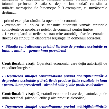
tutunului prelucrat. Situatia se depune lunar odată cu situaţia
utilizării marcajelor. Se întocmeşte în 3 exemplare, cu următoarele
destinaţii:
- primul exemplar rămâne la operatorul economic
- exemplarul al doilea se transmite autorităţii vamale teritoriale
competente cu aprobarea notelor de comandă pentru timbre
- iar exemplarul al treilea se transmite autorităţii fiscale centrale –
direcţia cu atribuţii în elaborarea legislaţiei în domeniul accizelor.
•
Situaţia centralizatoare privind livrările de produse accizabile în
luna… anul… – pentru luna precedentă
Contribuabili
vizaţi
:
Operatorii economici care deţin autorizaţii de
expeditor înregistrat.
• Depunerea situaţiei centralizatoare privind achiziţiile/utilizările
de produse accizabile şi livrările de produse finite rezultate în luna
/ pentru luna precedentă - alcoolul etilic şi alte produse alcoolice
Contribuabili vizaţi:
Operatorii economici care deţin autorizaţie de
utilizator final. (alcoolul etilic şi alte produse alcoolice).
• Depunerea situației centralizatoare privind achiziţiile/utilizările