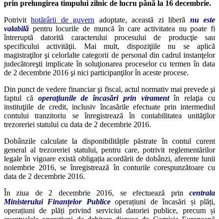
prin prelungirea timpului zilnic de lucru până la 16 decembrie.
Potrivit
hotărârii de guvern
adoptate, această zi liberă
nu este
valabilă
pentru locurile de muncă în care activitatea nu poate fi
întreruptă datorită caracterului procesului de producţie sau
specificului activităţii. Mai mult, dispoziţiile nu se aplică
magistraţilor şi celorlalte categorii de personal din cadrul instanţelor
judecătoreşti implicate în soluţionarea proceselor cu termen în data
de 2 decembrie 2016 şi nici participanţilor în aceste procese.
Din punct de vedere financiar şi fiscal, actul normativ mai prevede şi
faptul că
operaţiunile de încasări prin virament
în relaţia cu
instituţiile de credit, inclusiv încasările efectuate prin intermediul
contului tranzitoriu se înregistrează în contabilitatea unităţilor
trezoreriei statului cu data de 2 decembrie 2016.
Dobânzile calculate la disponibilitățile păstrate în contul curent
general al trezoreriei statului, pentru care, potrivit reglementărilor
legale în vigoare există obligația acordării de dobânzi, aferente lunii
noiembrie 2016, se înregistrează în conturile corespunzătoare cu
data de 2 decembrie 2016.
În ziua de 2 decembrie 2016, se efectuează prin
centrala
Ministerului Finanțelor Publice
operațiuni de încasări și plăți,
operațiuni de plăți privind serviciul datoriei publice, precum și