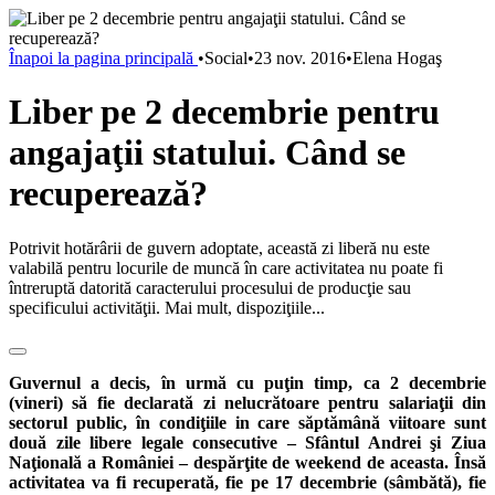
Înapoi la pagina principală
•
Social
•
23 nov. 2016
•
Elena Hogaş
Liber pe 2 decembrie pentru
angajaţii statului. Când se
recuperează?
Potrivit hotărârii de guvern adoptate, această zi liberă nu este
valabilă pentru locurile de muncă în care activitatea nu poate fi
întreruptă datorită caracterului procesului de producţie sau
specificului activităţii. Mai mult, dispoziţiile...
Guvernul a decis, în urmă cu puţin timp, ca 2 decembrie
(vineri) să fie declarată zi nelucrătoare pentru salariaţii din
sectorul public, în condiţiile in care săptămână viitoare sunt
două zile libere legale consecutive – Sfântul Andrei şi Ziua
Naţională a României – despărţite de weekend de aceasta. Însă
activitatea va fi recuperată, fie pe 17 decembrie (sâmbătă), fie