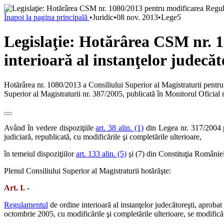
Înapoi la pagina principală
•
Juridic
•
08 nov. 2013
•
Lege5
Legislaţie: Hotărârea CSM nr. 
interioară al instanţelor judecăt
Hotărârea nr. 1080/2013 a Consiliului Superior al Magistraturii pentru
Superior al Magistraturii nr. 387/2005, publicată în Monitorul Oficia
Având în vedere dispoziţiile
art. 38 alin. (1)
din Legea nr. 317/2004 pr
judiciară, republicată, cu modificările şi completările ulterioare,
în temeiul dispoziţiilor
art. 133 alin. (5)
şi (7) din Constituţia României
Plenul Consiliului Superior al Magistraturii hotărăşte:
Art. I.
-
Regulamentul
de ordine interioară al instanţelor judecătoreşti, aproba
octombrie 2005, cu modificările şi completările ulterioare, se modifi