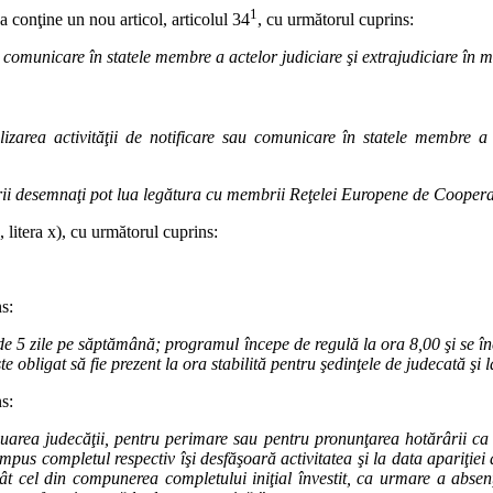
1
 conţine un nou articol, articolul 34
, cu următorul cuprins:
au comunicare în statele membre a actelor judiciare şi extrajudiciare în 
lizarea activităţii de notificare sau comunicare în statele membre a 
ătorii desemnaţi pot lua legătura cu membrii Reţelei Europene de Cooper
, litera x), cu următorul cuprins:
s:
 de 5 zile pe săptămână; programul începe de regulă la ora 8,00 şi se în
obligat să fie prezent la ora stabilită pentru şedinţele de judecată şi la a
s:
uarea judecăţii, pentru perimare sau pentru pronunţarea hotărârii ca 
mpus completul respectiv îşi desfăşoară activitatea şi la data apariţiei ac
t cel din compunerea completului iniţial învestit, ca urmare a absenţ