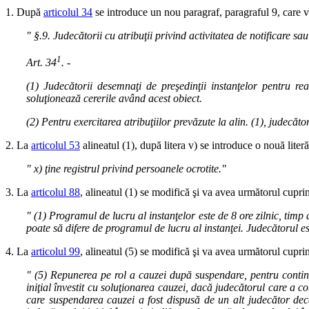
1. După
articolul 34
se introduce un nou paragraf, paragraful 9, care va
" §.9. Judecătorii cu atribuţii privind activitatea de notificare s
1
Art. 34
. -
(1) Judecătorii desemnaţi de preşedinţii instanţelor pentru rea
soluţionează cererile având acest obiect.
(2) Pentru exercitarea atribuţiilor prevăzute la alin. (1), judec
2. La
articolul 53
alineatul (1), după litera v) se introduce o nouă literă
" x) ţine registrul privind persoanele ocrotite."
3. La
articolul 88
, alineatul (1) se modifică şi va avea următorul cuprin
" (1) Programul de lucru al instanţelor este de 8 ore zilnic, timp
poate să difere de programul de lucru al instanţei. Judecătorul este 
4. La
articolul 99
, alineatul (5) se modifică şi va avea următorul cuprin
" (5) Repunerea pe rol a cauzei după suspendare, pentru contin
iniţial învestit cu soluţionarea cauzei, dacă judecătorul care a co
care suspendarea cauzei a fost dispusă de un alt judecător decâ