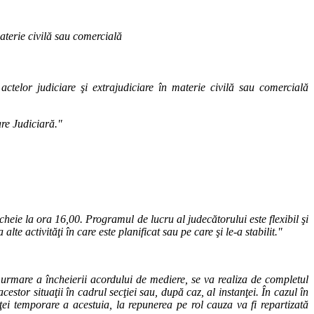
materie civilă sau comercială
actelor judiciare şi extrajudiciare în materie civilă sau comercială
are Judiciară."
cheie la ora 16,00. Programul de lucru al judecătorului este flexibil şi
lte activităţi în care este planificat sau pe care şi le-a stabilit."
urmare a încheierii acordului de mediere, se va realiza de completul
estor situaţii în cadrul secţiei sau, după caz, al instanţei. În cazul în
ei temporare a acestuia, la repunerea pe rol cauza va fi repartizată