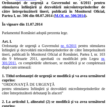
Ordonanţei de urgenţă a Guvernului nr. 6/2011 pentru
stimularea înfiinţării şi dezvoltării microîntreprinderilor de
către întreprinzătorii tineri, publicată în Monitorul Oficial,
Partea I, nr. 506 din 08.07.2014 (
M.Of. nr. 506/2014
).
În vigoare din 11.07.2014
Parlamentul României adoptă prezenta lege.
Art. I.
Ordonanţa de urgenţă a Guvernului
nr. 6/2011
pentru stimularea
înfiinţării şi dezvoltării microîntreprinderilor de către întreprinzătorii
tineri, publicată în Monitorul Oficial al României, Partea I, nr. 103
din 9 februarie 2011, aprobată cu modificări prin Legea
nr.
301/2011
, cu completările ulterioare, se modifică şi se completează
după cum urmează:
1. Titlul ordonanţei de urgenţă se modifică şi va avea următorul
cuprins:
"ORDONANŢĂ DE URGENŢĂ
pentru stimularea înfiinţării şi dezvoltării microîntreprinderilor de
către întreprinzătorii debutanţi în afaceri"
2. La articolul 1, alineatul (2) se modifică şi va avea următorul
cuprins: