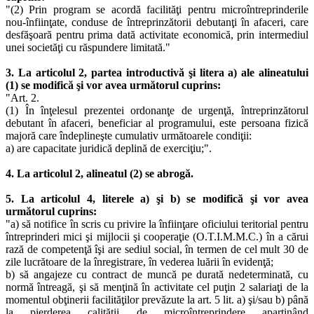
"(2) Prin program se acordă facilităţi pentru microîntreprinderile
nou-înfiinţate, conduse de întreprinzătorii debutanţi în afaceri, care
desfăşoară pentru prima dată activitate economică, prin intermediul
unei societăţi cu răspundere limitată."
3. La articolul 2, partea introductivă şi litera a) ale alineatului
(1) se modifică şi vor avea următorul cuprins:
"Art. 2.
(1) În înţelesul prezentei ordonanţe de urgenţă, întreprinzătorul
debutant în afaceri, beneficiar al programului, este persoana fizică
majoră care îndeplineşte cumulativ următoarele condiţii:
a) are capacitate juridică deplină de exerciţiu;".
4. La articolul 2, alineatul (2) se abrogă.
5. La articolul 4, literele a) şi b) se modifică şi vor avea
următorul cuprins:
"a) să notifice în scris cu privire la înfiinţare oficiului teritorial pentru
întreprinderi mici şi mijlocii şi cooperaţie (O.T.I.M.M.C.) în a cărui
rază de competenţă îşi are sediul social, în termen de cel mult 30 de
zile lucrătoare de la înregistrare, în vederea luării în evidenţă;
b) să angajeze cu contract de muncă pe durată nedeterminată, cu
normă întreagă, şi să menţină în activitate cel puţin 2 salariaţi de la
momentul obţinerii facilităţilor prevăzute la art. 5 lit. a) şi/sau b) până
la pierderea calităţii de microîntreprindere aparţinând