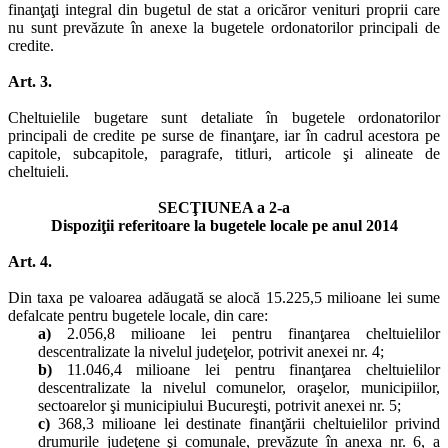
finanţaţi integral din bugetul de stat a oricăror venituri proprii care
nu sunt prevăzute în anexe la bugetele ordonatorilor principali de
credite.
Art. 3.
Cheltuielile bugetare sunt detaliate în bugetele ordonatorilor
principali de credite pe surse de finanţare, iar în cadrul acestora pe
capitole, subcapitole, paragrafe, titluri, articole şi alineate de
cheltuieli.
SECŢIUNEA a 2-a
Dispoziţii referitoare la bugetele locale pe anul 2014
Art. 4.
Din taxa pe valoarea adăugată se alocă 15.225,5 milioane lei sume
defalcate pentru bugetele locale, din care:
a)
2.056,8 milioane lei pentru finanţarea cheltuielilor
descentralizate la nivelul judeţelor, potrivit anexei nr. 4;
b)
11.046,4 milioane lei pentru finanţarea cheltuielilor
descentralizate la nivelul comunelor, oraşelor, municipiilor,
sectoarelor şi municipiului Bucureşti, potrivit anexei nr. 5;
c)
368,3 milioane lei destinate finanţării cheltuielilor privind
drumurile judeţene şi comunale, prevăzute în anexa nr. 6, a