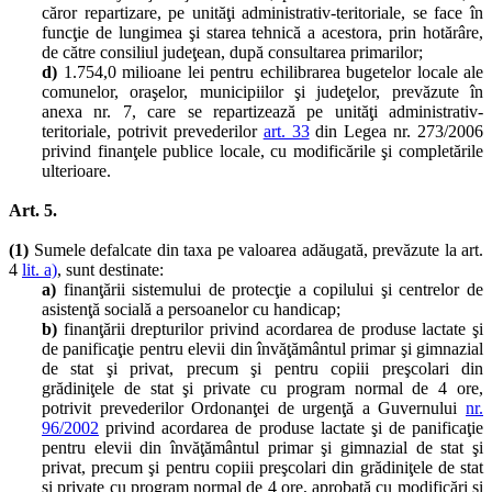
căror repartizare, pe unităţi administrativ-teritoriale, se face în
funcţie de lungimea şi starea tehnică a acestora, prin hotărâre,
de către consiliul judeţean, după consultarea primarilor;
d)
1.754,0 milioane lei pentru echilibrarea bugetelor locale ale
comunelor, oraşelor, municipiilor şi judeţelor, prevăzute în
anexa nr. 7, care se repartizează pe unităţi administrativ-
teritoriale, potrivit prevederilor
art. 33
din Legea nr. 273/2006
privind finanţele publice locale, cu modificările şi completările
ulterioare.
Art. 5.
(1)
Sumele defalcate din taxa pe valoarea adăugată, prevăzute la art.
4
lit. a)
, sunt destinate:
a)
finanţării sistemului de protecţie a copilului şi centrelor de
asistenţă socială a persoanelor cu handicap;
b)
finanţării drepturilor privind acordarea de produse lactate şi
de panificaţie pentru elevii din învăţământul primar şi gimnazial
de stat şi privat, precum şi pentru copiii preşcolari din
grădiniţele de stat şi private cu program normal de 4 ore,
potrivit prevederilor Ordonanţei de urgenţă a Guvernului
nr.
96/2002
privind acordarea de produse lactate şi de panificaţie
pentru elevii din învăţământul primar şi gimnazial de stat şi
privat, precum şi pentru copiii preşcolari din grădiniţele de stat
şi private cu program normal de 4 ore, aprobată cu modificări şi