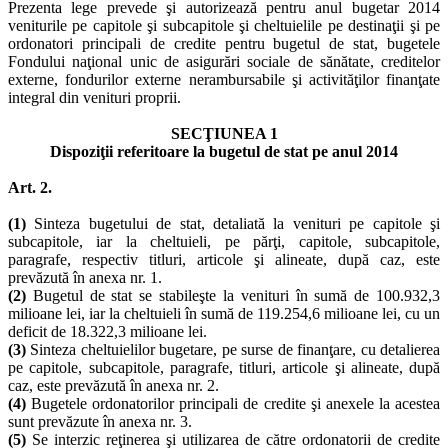
Prezenta lege prevede şi autorizează pentru anul bugetar 2014
veniturile pe capitole şi subcapitole şi cheltuielile pe destinaţii şi pe
ordonatori principali de credite pentru bugetul de stat, bugetele
Fondului naţional unic de asigurări sociale de sănătate, creditelor
externe, fondurilor externe nerambursabile şi activităţilor finanţate
integral din venituri proprii.
SECŢIUNEA 1
Dispoziţii referitoare la bugetul de stat pe anul 2014
Art. 2.
(1)
Sinteza bugetului de stat, detaliată la venituri pe capitole şi
subcapitole, iar la cheltuieli, pe părţi, capitole, subcapitole,
paragrafe, respectiv titluri, articole şi alineate, după caz, este
prevăzută în anexa nr. 1.
(2)
Bugetul de stat se stabileşte la venituri în sumă de 100.932,3
milioane lei, iar la cheltuieli în sumă de 119.254,6 milioane lei, cu un
deficit de 18.322,3 milioane lei.
(3)
Sinteza cheltuielilor bugetare, pe surse de finanţare, cu detalierea
pe capitole, subcapitole, paragrafe, titluri, articole şi alineate, după
caz, este prevăzută în anexa nr. 2.
(4)
Bugetele ordonatorilor principali de credite şi anexele la acestea
sunt prevăzute în anexa nr. 3.
(5)
Se interzic reţinerea şi utilizarea de către ordonatorii de credite