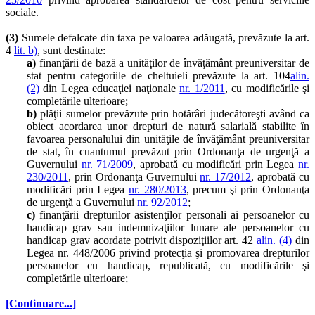
sociale.
(3)
Sumele defalcate din taxa pe valoarea adăugată, prevăzute la art.
4
lit. b)
, sunt destinate:
a)
finanţării de bază a unităţilor de învăţământ preuniversitar de
stat pentru categoriile de cheltuieli prevăzute la art. 104
alin.
(2)
din Legea educaţiei naţionale
nr. 1/2011
, cu modificările şi
completările ulterioare;
b)
plăţii sumelor prevăzute prin hotărâri judecătoreşti având ca
obiect acordarea unor drepturi de natură salarială stabilite în
favoarea personalului din unităţile de învăţământ preuniversitar
de stat, în cuantumul prevăzut prin Ordonanţa de urgenţă a
Guvernului
nr. 71/2009
, aprobată cu modificări prin Legea
nr.
230/2011
, prin Ordonanţa Guvernului
nr. 17/2012
, aprobată cu
modificări prin Legea
nr. 280/2013
, precum şi prin Ordonanţa
de urgenţă a Guvernului
nr. 92/2012
;
c)
finanţării drepturilor asistenţilor personali ai persoanelor cu
handicap grav sau indemnizaţiilor lunare ale persoanelor cu
handicap grav acordate potrivit dispoziţiilor art. 42
alin. (4)
din
Legea nr. 448/2006 privind protecţia şi promovarea drepturilor
persoanelor cu handicap, republicată, cu modificările şi
completările ulterioare;
[Continuare...]