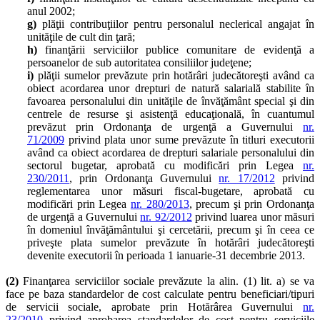
anul 2002;
g)
plăţii contribuţiilor pentru personalul neclerical angajat în
unităţile de cult din ţară;
h)
finanţării serviciilor publice comunitare de evidenţă a
persoanelor de sub autoritatea consiliilor judeţene;
i)
plăţii sumelor prevăzute prin hotărâri judecătoreşti având ca
obiect acordarea unor drepturi de natură salarială stabilite în
favoarea personalului din unităţile de învăţământ special şi din
centrele de resurse şi asistenţă educaţională, în cuantumul
prevăzut prin Ordonanţa de urgenţă a Guvernului
nr.
71/2009
privind plata unor sume prevăzute în titluri executorii
având ca obiect acordarea de drepturi salariale personalului din
sectorul bugetar, aprobată cu modificări prin Legea
nr.
230/2011
, prin Ordonanţa Guvernului
nr. 17/2012
privind
reglementarea unor măsuri fiscal-bugetare, aprobată cu
modificări prin Legea
nr. 280/2013
, precum şi prin Ordonanţa
de urgenţă a Guvernului
nr. 92/2012
privind luarea unor măsuri
în domeniul învăţământului şi cercetării, precum şi în ceea ce
priveşte plata sumelor prevăzute în hotărâri judecătoreşti
devenite executorii în perioada 1 ianuarie-31 decembrie 2013.
(2)
Finanţarea serviciilor sociale prevăzute la alin. (1) lit. a) se va
face pe baza standardelor de cost calculate pentru beneficiari/tipuri
de servicii sociale, aprobate prin Hotărârea Guvernului
nr.
23/2010
privind aprobarea standardelor de cost pentru serviciile