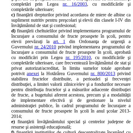
completări prin Legea
nr. 16/2003
, cu modificările şi
completările ulterioare;
c)
finanţării drepturilor privind acordarea de miere de albine ca
supliment nutritiv pentru preşcolari şi elevii din clasele I-IV din
învăţământul de stat şi confesional;
d)
finanţării cheltuielilor privind implementarea programului de
încurajare a consumului de fructe proaspete în şcoli, pentru
elevii prevăzuţi la
art. 1
din Ordonanţa de urgenţă a
Guvernului
nr. 24/2010
privind implementarea programului de
încurajare a consumului de fructe proaspete în şcoli, aprobată
cu modificări prin Legea
nr. 195/2010
, cu modificările şi
completările ulterioare, care frecventează învăţământul de stat şi
privat autorizat/acreditat, în limita sumelor totale aprobate
potrivit
anexei
la Hotărârea Guvernului
nr. 800/2013
privind
stabilirea fructelor distribuite, a perioadei şi frecvenţei
distribuţiei, a limitei valorii zilnice/elev şi a fondurilor necesare
pentru distribuţia fructelor şi a măsurilor adiacente distribuţiei
de fructe, a bugetului aferent acestora, precum şi a modalităţii
de implementare efectivă şi de gestionare la nivelul
administraţiei publice, în cadrul programului de încurajare a
consumului de fructe proaspete în şcoli în anul şcolar 2013-
2014;
e)
finanţării învăţământului special şi centrelor judeţene de
resurse şi asistenţă educaţională;
f)
finanţării instituţiilor de cultură descentralizate începând cu