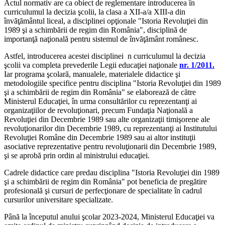
Actul normativ are ca obiect de reglementare introducerea în
curriculumul la decizia şcolii, la clasa a XII-a/a XIII-a din
învăţământul liceal, a disciplinei opţionale "Istoria Revoluţiei din
1989 şi a schimbării de regim din România", disciplină de
importanţă naţională pentru sistemul de învăţământ românesc.
Astfel, introducerea acestei disciplinei n curriculumul la decizia
şcolii va completa prevederile Legii educaţiei naţionale
nr. 1/2011.
Iar programa şcolară, manualele, materialele didactice şi
metodologiile specifice pentru disciplina "Istoria Revoluţiei din 1989
şi a schimbării de regim din România" se elaborează de către
Ministerul Educaţiei, în urma consultărilor cu reprezentanţi ai
organizaţiilor de revoluţionari, precum Fundaţia Naţională a
Revoluţiei din Decembrie 1989 sau alte organizaţii timişorene ale
revoluţionarilor din Decembrie 1989, cu reprezentanţi ai Institutului
Revoluţiei Române din Decembrie 1989 sau ai altor instituţii
asociative reprezentative pentru revoluţionarii din Decembrie 1989,
şi se aprobă prin ordin al ministrului educaţiei.
Cadrele didactice care predau disciplina "Istoria Revoluţiei din 1989
şi a schimbării de regim din România" pot beneficia de pregătire
profesională şi cursuri de perfecţionare de specialitate în cadrul
cursurilor universitare specializate.
Până la începutul anului şcolar 2023-2024, Ministerul Educaţiei va