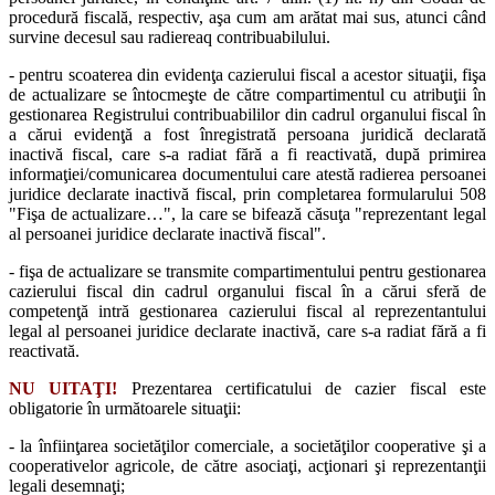
procedură fiscală, respectiv, aşa cum am arătat mai sus, atunci când
survine decesul sau radiereaq contribuabilului.
- pentru scoaterea din evidenţa cazierului fiscal a acestor situaţii, fişa
de actualizare se întocmeşte de către compartimentul cu atribuţii în
gestionarea Registrului contribuabililor din cadrul organului fiscal în
a cărui evidenţă a fost înregistrată persoana juridică declarată
inactivă fiscal, care s-a radiat fără a fi reactivată, după primirea
informaţiei/comunicarea documentului care atestă radierea persoanei
juridice declarate inactivă fiscal, prin completarea formularului 508
"Fişa de actualizare…", la care se bifează căsuţa "reprezentant legal
al persoanei juridice declarate inactivă fiscal".
- fişa de actualizare se transmite compartimentului pentru gestionarea
cazierului fiscal din cadrul organului fiscal în a cărui sferă de
competenţă intră gestionarea cazierului fiscal al reprezentantului
legal al persoanei juridice declarate inactivă, care s-a radiat fără a fi
reactivată.
NU UITAŢI!
Prezentarea certificatului de cazier fiscal este
obligatorie în următoarele situaţii:
- la înfiinţarea societăţilor comerciale, a societăţilor cooperative şi a
cooperativelor agricole, de către asociaţi, acţionari şi reprezentanţii
legali desemnaţi;