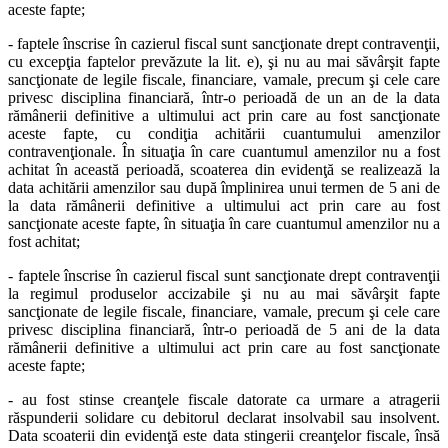
aceste fapte;
- faptele înscrise în cazierul fiscal sunt sancţionate drept contravenţii,
cu excepţia faptelor prevăzute la lit. e), şi nu au mai săvârşit fapte
sancţionate de legile fiscale, financiare, vamale, precum şi cele care
privesc disciplina financiară, într-o perioadă de un an de la data
rămânerii definitive a ultimului act prin care au fost sancţionate
aceste fapte, cu condiţia achitării cuantumului amenzilor
contravenţionale. În situaţia în care cuantumul amenzilor nu a fost
achitat în această perioadă, scoaterea din evidenţă se realizează la
data achitării amenzilor sau după împlinirea unui termen de 5 ani de
la data rămânerii definitive a ultimului act prin care au fost
sancţionate aceste fapte, în situaţia în care cuantumul amenzilor nu a
fost achitat;
- faptele înscrise în cazierul fiscal sunt sancţionate drept contravenţii
la regimul produselor accizabile şi nu au mai săvârşit fapte
sancţionate de legile fiscale, financiare, vamale, precum şi cele care
privesc disciplina financiară, într-o perioadă de 5 ani de la data
rămânerii definitive a ultimului act prin care au fost sancţionate
aceste fapte;
- au fost stinse creanţele fiscale datorate ca urmare a atragerii
răspunderii solidare cu debitorul declarat insolvabil sau insolvent.
Data scoaterii din evidenţă este data stingerii creanţelor fiscale, însă