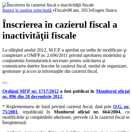
Înapoi la pagina principală
•
Fiscal
•
08 ian. 2013
•
Eugen Staicu
Înscrierea în cazierul fiscal a
inactivităţii fiscale
La sfârşitul anului 2012, M.F.P. a aprobat un ordin de modificare şi
completare a OMFP nr. 2.696/2011 privind aprobarea modelului şi
conţinutului formularisticii necesare pentru solicitarea şi
comunicarea datelor înscrise în cazierul fiscal, modul de organizare,
gestionare şi acces la informaţiile din cazierul fiscal.
Ordinul MFP nr. 1717/2012
a fost publicat în
Monitorul oficial
nr. 896 din 28 decembrie 2012
.
* Reglementarea de bază privind cazierul fiscal, dată prin
O.G. nr.
75/2001
, republicată în
Monitorul oficial nr. 664/2004
, cu
modificările şi completările ulterioare, prevede că în cazierul fiscal se
înregistrează: