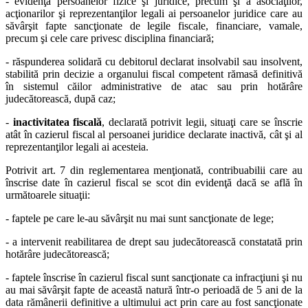
- evidenţa persoanelor fizice şi juridice, precum şi a asociaţilor,
acţionarilor şi reprezentanţilor legali ai persoanelor juridice care au
săvârşit fapte sancţionate de legile fiscale, financiare, vamale,
precum şi cele care privesc disciplina financiară;
- răspunderea solidară cu debitorul declarat insolvabil sau insolvent,
stabilită prin decizie a organului fiscal competent rămasă definitivă
în sistemul căilor administrative de atac sau prin hotărâre
judecătorească, după caz;
-
inactivitatea fiscală
, declarată potrivit legii, situaţi care se înscrie
atât în cazierul fiscal al persoanei juridice declarate inactivă, cât şi al
reprezentanţilor legali ai acesteia.
Potrivit art. 7 din reglementarea menţionată, contribuabilii care au
înscrise date în cazierul fiscal se scot din evidenţă dacă se află în
următoarele situaţii:
- faptele pe care le-au săvârşit nu mai sunt sancţionate de lege;
- a intervenit reabilitarea de drept sau judecătorească constatată prin
hotărâre judecătorească;
- faptele înscrise în cazierul fiscal sunt sancţionate ca infracţiuni şi nu
au mai săvârşit fapte de această natură într-o perioadă de 5 ani de la
data rămânerii definitive a ultimului act prin care au fost sancţionate