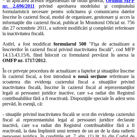
* În aplicarea acestor reglementări de ordin general,
Ordinul MFP
nr. 2.696/2011
privind aprobarea modelului şi conţinutului
formularisticii necesare pentru solicitarea şi comunicarea datelor
înscrise în cazierul fiscal, modul de organizare, gestionare şi acces la
informaţiile din cazierul fiscal, publicat în Monitorul Oficial nr. 756
din 27 octombrie 2011, a sufereit modificări şi completări referitoare
la inactivitatea fiscală.
Astfel, a fost modificat
formularul 508
"Fişa de actualizare a
înscrierilor în cazierul fiscal privind inactivitatea fiscală", cod MFP
14.13.43.15/6, fiind înlocuit cu formularul prevăzut în anexa la
OMFP nr. 1717/2012
.
În ce priveşte
procedura de actualizare a faptelor şi situaţiilor înscrise
în cazierul fiscal, a fost introdusă
o nouă secţiune
referitoare la
scoaterea din evidenţa cazierului fiscal a situaţiilor privind
inactivitatea fiscală, înscrise în cazierul fiscal al reprezentanţilor
legali ai persoanei juridice inactive, care s-a radiat din Registrul
contribuabililor fără a fi reactivată. Dispoziţiile speciale în adest sens
prevăd, în esenţă, că:
- situaţiile privind inactivitatea fiscală se scot din evidenţa cazierului
fiscal al reprezentantului legal al persoanei juridice declarate
inactivă, care s-a radiat din Registrul contribuabililor fără a fi
reactivată, la data împlinirii unui termen de un an de la data radierii
persoanei juridice, în condiţiile art. 7 alin. (1) lit. h) din Codul de