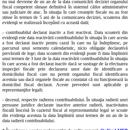
nu mai devreme de un an de la data comunicării deciziei organului
fiscal competent rămase definitivă în sistemul căilor administrative
sau judiciare de atac. În situaţia în care creanţele fiscale nu au fost
stinse în termen de 5 ani de la comunicarea deciziei, scoaterea din
evidenţă se realizează începând cu această dată;
- contribuabilul declarat inactiv a fost reactivat. Data scoaterii din
evidenţă este data reactivării contribuabilului în situaţia în care acesta
a fost declarat inactiv pentru cazul în care nu îşi îndeplinesc, pe
parcursul unui semestru calendaristic, nicio obligaţie declarativă
prevăzută de lege; data scoaterii din evidenţă poate fi data împlinirii
unui termen de 3 luni de la data reactivării contribuabilului în situaţia
în care acesta a fost declarat inactiv dacă se sustrage de la efectuarea
inspecţiei fiscale prin declararea unor date de identificare a
domiciliului fiscal care nu permit organului fiscal identificarea
acestuia sau dacă organele fiscale au constatat că nu funcţionează la
domiciliul fiscal declarat. Aceste prevederi sunt aplicabile şi
reprezentanţilor legali;
- decesul, respectiv radierea contribuabilului. În situaţia radierii unei
persoane juridice declarate inactive anterior radierii, inactivitatea
fiscală înscrisă în cazierul fiscal al reprezentantului legal se scoate
din evidenţa acestuia la data împlinirii unui termen de un an de la
data radierii contribuabilului.