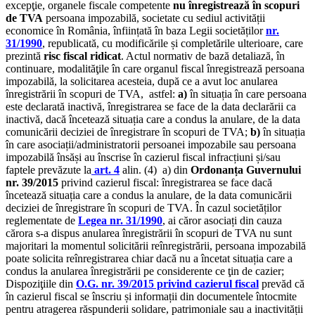
excepţie, organele fiscale competente
nu înregistrează în scopuri
de TVA
persoana impozabilă, societate cu sediul activității
economice în România, înființată în baza Legii societăților
nr.
31/1990
, republicată, cu modificările și completările ulterioare, care
prezintă
risc fiscal ridicat
. Actul normativ de bază detaliază, în
continuare, modalităţile în care organul fiscal înregistrează persoana
impozabilă, la solicitarea acesteia, după ce a avut loc anularea
înregistrării în scopuri de TVA, astfel:
a)
în situația în care persoana
este declarată inactivă, înregistrarea se face de la data declarării ca
inactivă, dacă încetează situația care a condus la anulare, de la data
comunicării deciziei de înregistrare în scopuri de TVA;
b)
în situația
în care asociații/administratorii persoanei impozabile sau persoana
impozabilă însăși au înscrise în cazierul fiscal infracțiuni și/sau
faptele prevăzute la
art. 4
alin. (4) a) din
Ordonanța Guvernului
nr. 39/2015
privind cazierul fiscal: înregistrarea se face dacă
încetează situația care a condus la anulare, de la data comunicării
deciziei de înregistrare în scopuri de TVA. În cazul societăților
reglementate de
Legea nr. 31/1990
, ai căror asociați din cauza
cărora s-a dispus anularea înregistrării în scopuri de TVA nu sunt
majoritari la momentul solicitării reînregistrării, persoana impozabilă
poate solicita reînregistrarea chiar dacă nu a încetat situația care a
condus la anularea înregistrării pe considerente ce ţin de cazier;
Dispoziţiile din
O.G. nr. 39/2015 privind cazierul fiscal
prevăd că
în cazierul fiscal se înscriu și informații din documentele întocmite
pentru atragerea răspunderii solidare, patrimoniale sau a inactivității