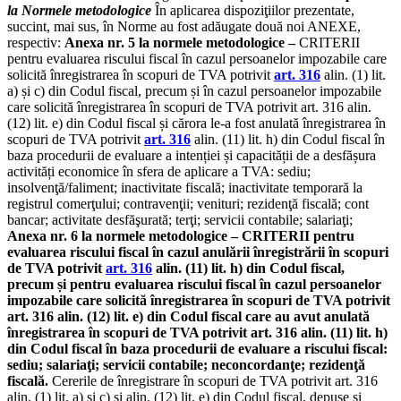
la Normele metodologice
În aplicarea dispoziţiilor prezentate,
succint, mai sus, în Norme au fost adăugate două noi ANEXE,
respectiv:
Anexa nr. 5 la normele metodologice –
CRITERII
pentru evaluarea riscului fiscal în cazul persoanelor impozabile care
solicită înregistrarea în scopuri de TVA potrivit
art. 316
alin. (1) lit.
a) și c) din Codul fiscal, precum și în cazul persoanelor impozabile
care solicită înregistrarea în scopuri de TVA potrivit art. 316 alin.
(12) lit. e) din Codul fiscal și cărora le-a fost anulată înregistrarea în
scopuri de TVA potrivit
art. 316
alin. (11) lit. h) din Codul fiscal în
baza procedurii de evaluare a intenției și capacității de a desfășura
activități economice în sfera de aplicare a TVA: sediu;
insolvenţă/faliment; inactivitate fiscală; inactivitate temporară la
registrul comerţului; contravenţii; venituri; rezidenţă fiscală; cont
bancar; activitate desfăşurată; terţi; servicii contabile; salariaţi;
Anexa nr. 6 la normele metodologice – CRITERII pentru
evaluarea riscului fiscal în cazul anulării înregistrării în scopuri
de TVA potrivit
art. 316
alin.
(11) lit. h) din Codul fiscal,
precum și pentru evaluarea riscului fiscal în cazul persoanelor
impozabile care solicită înregistrarea în scopuri de TVA potrivit
art. 316 alin. (12) lit. e) din Codul fiscal care au avut anulată
înregistrarea în scopuri de TVA potrivit art. 316 alin. (11) lit. h)
din Codul fiscal în baza procedurii de evaluare a riscului fiscal:
sediu; salariaţi; servicii contabile; neconcordanţe; rezidenţă
fiscală.
Cererile de înregistrare în scopuri de TVA potrivit art. 316
alin. (1) lit. a) și c) și alin. (12) lit. e) din Codul fiscal, depuse și