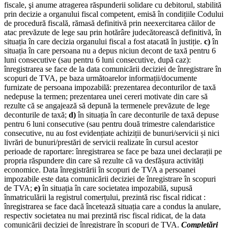
fiscale, şi anume atragerea răspunderii solidare cu debitorul, stabilită
prin decizie a organului fiscal competent, emisă în condițiile Codului
de procedură fiscală, rămasă definitivă prin neexercitarea căilor de
atac prevăzute de lege sau prin hotărâre judecătorească definitivă, în
situația în care decizia organului fiscal a fost atacată în justiție.
c)
în
situația în care persoana nu a depus niciun decont de taxă pentru 6
luni consecutive (sau pentru 6 luni consecutive, după caz):
înregistrarea se face de la data comunicării deciziei de înregistrare în
scopuri de TVA, pe baza următoarelor informații/documente
furnizate de persoana impozabilă: prezentarea deconturilor de taxă
nedepuse la termen; prezentarea unei cereri motivate din care să
rezulte că se angajează să depună la termenele prevăzute de lege
deconturile de taxă;
d)
în situația în care deconturile de taxă depuse
pentru 6 luni consecutive (sau pentru două trimestre calendaristice
consecutive, nu au fost evidențiate achiziții de bunuri/servicii și nici
livrări de bunuri/prestări de servicii realizate în cursul acestor
perioade de raportare: înregistrarea se face pe baza unei declarații pe
propria răspundere din care să rezulte că va desfășura activități
economice. Data înregistrării în scopuri de TVA a persoanei
impozabile este data comunicării deciziei de înregistrare în scopuri
de TVA;
e)
în situația în care societatea impozabilă, supusă
înmatriculării la registrul comerțului, prezintă risc fiscal ridicat :
înregistrarea se face dacă încetează situația care a condus la anulare,
respectiv societatea nu mai prezintă risc fiscal ridicat, de la data
comunicării deciziei de înregistrare în scopuri de TVA.
Completări