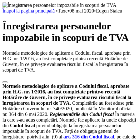
Înapoi la pagina principală
•
Taxe
•
08 mai 2020
•
Eugen Staicu
Înregistrarea persoanelor
impozabile în scopuri de TVA
Normele metodologice de aplicare a Codului fiscal, aprobate prin
H.G. nr. 1/2016, au fost completate printr-o recentă Hotărâre de
Guvern, în ce priveşte evaluarea riscului fiscal la înregistrarea în
scopuri de TVA.
Normele metodologice
de aplicare a Codului fiscal, aprobate
prin H.G. nr. 1/2016, au fost completate printr-o recentă
Hotărâre de Guvern, în ce priveşte evaluarea riscului fiscal la
înregistrarea în scopuri de TVA.
Completările au fost aduse prin
Hotărârea Guvernului nr. 340/2020, publicată în Monitorul oficial
nr. 364 din 6 mai 2020.
Reglementările din Codul fiscal
În materia
la care s-au adus completări, Normele fac aplicare la unele dispoziţii
din
Codul fiscal
privind obligaţii la înregistrarea persoanelor
impozabile în scopuri de TVA. Faţă de obligaţia general de
înregistrare, potrivit alin. (9) al
art. 316 din Codul fiscal
, pe cale de