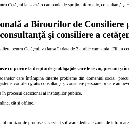
onală a Birourilor de Consiliere 
onsultanţă şi consiliere a cetăţe
iere pentru Cetăţeni, va lansa în data de 2 aprilie campania „Fii un ce
ze cu privire la drepturile şi obligaţiile care le revin, precum şi î
anelor care întâmpină diferite probleme din domeniul social, precum ş
stems vor oferi gratis consultanţă şi consiliere persoanelor care au nevo
în procesul decizional al instituţiilor publice.
nline, cât şi offline.
ul furnizor de produse şi servicii software dedicate zonei de informare 