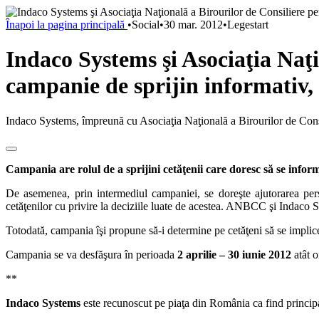
Înapoi la pagina principală
•
Social
•
30 mar. 2012
•
Legestart
Indaco Systems şi Asociaţia Naţi
campanie de sprijin informativ, c
Indaco Systems, împreună cu Asociaţia Naţională a Birourilor de Consil
Campania are rolul de a sprijini cetăţenii care doresc să se informe
De asemenea, prin intermediul campaniei, se doreşte ajutorarea perso
cetăţenilor cu privire la deciziile luate de acestea. ANBCC şi Indaco Sy
Totodată, campania îşi propune să-i determine pe cetăţeni să se implice 
Campania se va desfăşura în perioada
2 aprilie – 30 iunie 2012
atât o
**
Indaco Systems
este recunoscut pe piaţa din România ca find principal