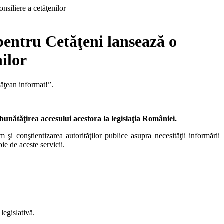
pentru Cetăţeni lansează o
nilor
tăţean informat!”.
mbunătăţirea accesului acestora la legislaţia României.
i conştientizarea autorităţilor publice asupra necesităţii informării
ie de aceste servicii.
legislativă.