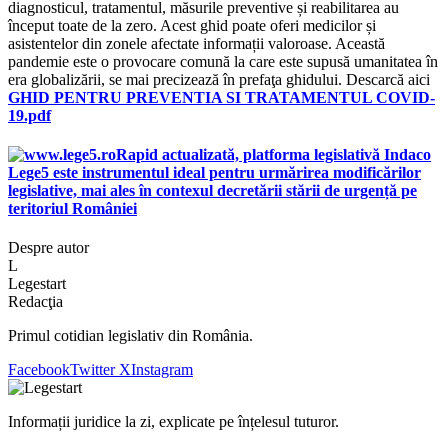
diagnosticul, tratamentul, măsurile preventive și reabilitarea au
început toate de la zero. Acest ghid poate oferi medicilor și
asistentelor din zonele afectate informații valoroase. Această
pandemie este o provocare comună la care este supusă umanitatea în
era globalizării, se mai precizează în prefaţa ghidului. Descarcă aici
GHID PENTRU PREVENTIA SI TRATAMENTUL COVID-
19.pdf
Rapid actualizată, platforma legislativă Indaco
Lege5 este instrumentul ideal pentru urmărirea modificărilor
legislative, mai ales în contexul decretării stării de urgență pe
teritoriul României
Despre autor
L
Legestart
Redacţia
Primul cotidian legislativ din România.
Facebook
Twitter X
Instagram
Informații juridice la zi, explicate pe înțelesul tuturor.