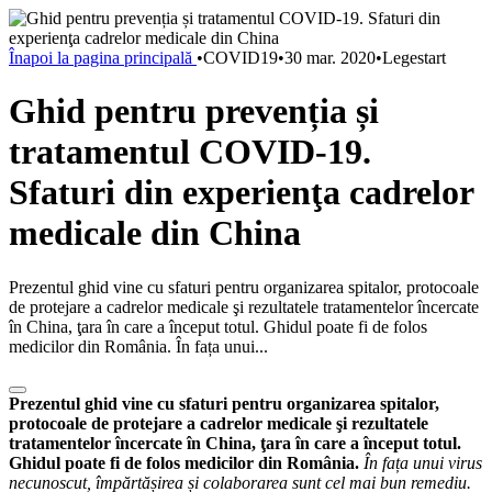
Înapoi la pagina principală
•
COVID19
•
30 mar. 2020
•
Legestart
Ghid pentru prevenția și
tratamentul COVID-19.
Sfaturi din experienţa cadrelor
medicale din China
Prezentul ghid vine cu sfaturi pentru organizarea spitalor, protocoale
de protejare a cadrelor medicale şi rezultatele tratamentelor încercate
în China, ţara în care a început totul. Ghidul poate fi de folos
medicilor din România. În fața unui...
Prezentul ghid vine cu sfaturi pentru organizarea spitalor,
protocoale de protejare a cadrelor medicale şi rezultatele
tratamentelor încercate în China, ţara în care a început totul.
Ghidul poate fi de folos medicilor din România.
În fața unui virus
necunoscut, împărtășirea și colaborarea sunt cel mai bun remediu.