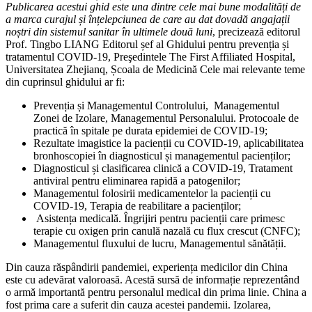
Publicarea acestui ghid este una dintre cele mai bune modalități de
a marca curajul și
înțelepciunea de care au dat dovadă angajații
noștri din sistemul sanitar în ultimele două
luni
, precizează editorul
Prof. Tingbo LIANG Editorul șef al Ghidului pentru prevenția și
tratamentul COVID-19, Preşedintele The First Affiliated Hospital,
Universitatea Zhejianq, Școala de Medicină Cele mai relevante teme
din cuprinsul ghidului ar fi:
Prevenția și Managementul Controlului, Managementul
Zonei de Izolare, Managementul Personalului. Protocoale de
practică în spitale pe durata epidemiei de COVID-19;
Rezultate imagistice la pacienții cu COVID-19, aplicabilitatea
bronhoscopiei în diagnosticul și managementul pacienților;
Diagnosticul și clasificarea clinică a COVID-19, Tratament
antiviral pentru eliminarea rapidă a patogenilor;
Managementul folosirii medicamentelor la pacienții cu
COVID-19, Terapia de reabilitare a pacienților;
Asistența medicală. Îngrijiri pentru pacienții care primesc
terapie cu oxigen prin canulă nazală cu flux crescut (CNFC);
Managementul fluxului de lucru, Managementul sănătății.
Din cauza răspândirii pandemiei, experiența medicilor din China
este cu adevărat valoroasă. Acestă sursă de informație reprezentând
o armă importantă pentru personalul medical din prima linie. China a
fost prima care a suferit din cauza acestei pandemii. Izolarea,