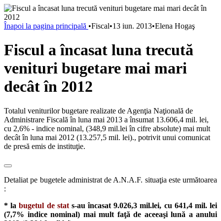
Înapoi la pagina principală
•
Fiscal
•
13 iun. 2013
•
Elena Hogaş
Fiscul a încasat luna trecută
venituri bugetare mai mari
decât în 2012
Totalul veniturilor bugetare realizate de Agenţia Naţională de
Administrare Fiscală în luna mai 2013 a însumat 13.606,4 mil. lei,
cu 2,6% - indice nominal, (348,9 mil.lei în cifre absolute) mai mult
decât în luna mai 2012 (13.257,5 mil. lei)., potrivit unui comunicat
de presă emis de instituţie.
Detaliat pe bugetele administrat de A.N.A.F. situaţia este următoarea
:
* la
bugetul de stat
s-au încasat 9.026,3 mil.lei, cu 641,4 mil. lei
(7,7% indice nominal) mai mult faţă de aceeaşi lună a anului