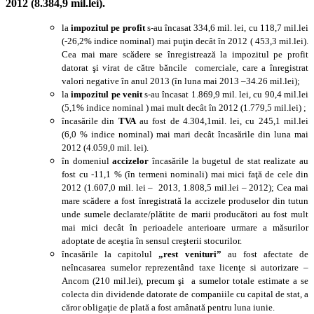
2012 (8.384,9 mil.lei).
la
impozitul pe profit
s-au încasat 334,6 mil. lei, cu 118,7 mil.lei
(-26,2% indice nominal) mai puţin decât în 2012 ( 453,3 mil.lei).
Cea mai mare scădere se înregistrează la impozitul pe profit
datorat şi virat de către băncile comerciale, care a înregistrat
valori negative în anul 2013 (în luna mai 2013 –34.26 mil.lei);
la
impozitul pe venit
s-au încasat 1.869,9 mil. lei, cu 90,4 mil.lei
(5,1% indice nominal ) mai mult decât în 2012 (1.779,5 mil.lei) ;
încasările din
TVA
au fost de 4.304,1mil. lei, cu 245,1 mil.lei
(6,0 % indice nominal) mai mari decât încasările din luna mai
2012 (4.059,0 mil. lei).
în domeniul
accizelor
încasările la bugetul de stat realizate au
fost cu -11,1 % (în termeni nominali) mai mici faţă de cele din
2012 (1.607,0 mil. lei – 2013, 1.808,5 mil.lei – 2012); Cea mai
mare scădere a fost înregistrată la accizele produselor din tutun
unde sumele declarate/plătite de marii producători au fost mult
mai mici decât în perioadele anterioare urmare a măsurilor
adoptate de aceştia în sensul creşterii stocurilor.
încasările la capitolul
„rest venituri”
au fost afectate de
neîncasarea sumelor reprezentând taxe licenţe si autorizare –
Ancom (210 mil.lei), precum şi a sumelor totale estimate a se
colecta din dividende datorate de companiile cu capital de stat, a
căror obligaţie de plată a fost amânată pentru luna iunie.