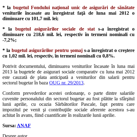
* la
bugetul Fondului naţional unic de asigurări de sănătate
veniturile încasate au înregistrat faţă de luna mai 2012 o
diminuare cu 101,7 mil. lei;
* la
bugetul asigurărilor sociale de stat
s-a înregistrat o
diminuare cu 218,6 mil. lei, respectiv în termeni nominali cu
-7,2%;
* la
bugetul asigurărilor pentru şomaj
s-a înregistrat o creştere
cu 1,02 mil. lei, respectiv, în termeni nominali cu 0,8%.
Potrivit documentului, diminuarea veniturilor încasate în luna mai
2013 la bugetele de asigurari sociale comparativ cu luna mai 2012
este cauzată de plata anticipată a veniturilor din salarii pentru
sectorul bugetar în baza
OUG nr. 29/2013
.
Conform prevederilor acestei ordonanţe, o parte dintre salariile
cuvenite personalului din sectorul bugetar au fost plătite la sfârşitul
lunii aprilie, cu ocazia Sărbătorilor Pascale, fapt pentru care
impozitul pe venit şi contribuţiile sociale aferente acestora s-au
achitat în avans, fiind cuantificate în realizarile lunii aprilie.
Sursa:
ANAF
Despre autor