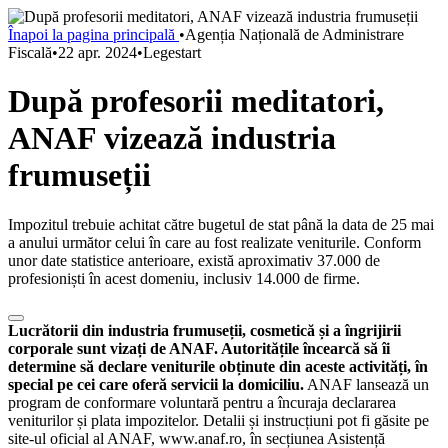
Înapoi la pagina principală
•
Agenția Națională de Administrare
Fiscală
•
22 apr. 2024
•
Legestart
După profesorii meditatori,
ANAF vizează industria
frumuseții
Impozitul trebuie achitat către bugetul de stat până la data de 25 mai
a anului următor celui în care au fost realizate veniturile. Conform
unor date statistice anterioare, există aproximativ 37.000 de
profesioniști în acest domeniu, inclusiv 14.000 de firme.
Lucrătorii din industria frumuseții, cosmetică și a îngrijirii
corporale sunt vizați de ANAF. Autoritățile încearcă să îi
determine să declare veniturile obținute din aceste activități, în
special pe cei care oferă servicii la domiciliu.
ANAF lansează un
program de conformare voluntară pentru a încuraja declararea
veniturilor și plata impozitelor. Detalii și instrucțiuni pot fi găsite pe
site-ul oficial al ANAF, www.anaf.ro, în secțiunea Asistență