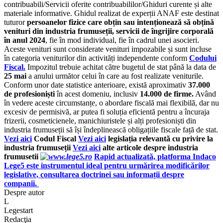
contribuabili/Servicii oferite contribuabililor/Ghiduri curente și alte
materiale informative. Ghidul realizat de experții ANAF este destinat
tuturor
persoanelor fizice care obțin sau intenționează să obțină
venituri din industria frumuseții, servicii de îngrijire corporală
în anul 2024
, fie în mod individual, fie în cadrul unei asocieri.
Aceste venituri sunt considerate venituri impozabile și sunt incluse
în categoria veniturilor din activități independente conform
Codului
Fiscal.
Impozitul trebuie achitat către bugetul de stat până la data de
25 mai
a anului următor celui în care au fost realizate veniturile.
Conform unor date statistice anterioare, există aproximativ
37.000
de profesioniști
în acest domeniu, inclusiv
14.000 de firme.
Având
în vedere aceste circumstanțe, o abordare fiscală mai flexibilă, dar nu
excesiv de permisivă, ar putea fi soluția eficientă pentru a încuraja
frizerii, cosmeticienele, manichiuristele și alți profesioniști din
industria frumuseții să își îndeplinească obligațiile fiscale față de stat.
Vezi aici
Codul Fiscal
Vezi aici
legislația relevantă cu privire la
industria frumuseții
Vezi aici
alte articole despre industria
frumusetii
Rapid actualizată, platforma Indaco
Lege5 este instrumentul ideal pentru urmărirea modificărilor
legislative, consultarea doctrinei sau informații despre
companii.
Despre autor
L
Legestart
Redacţia