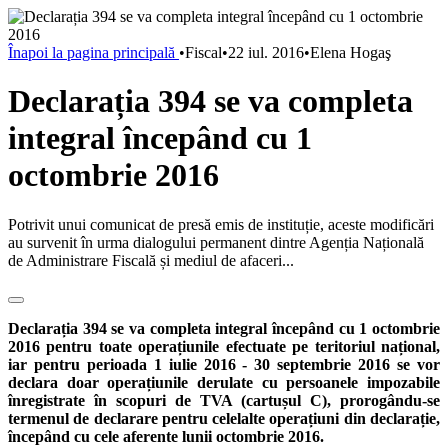
Înapoi la pagina principală
•
Fiscal
•
22 iul. 2016
•
Elena Hogaş
Declarația 394 se va completa
integral începând cu 1
octombrie 2016
Potrivit unui comunicat de presă emis de instituție, aceste modificări
au survenit în urma dialogului permanent dintre Agenția Națională
de Administrare Fiscală și mediul de afaceri...
Declarația 394 se va completa integral
î
ncep
â
nd cu 1 octombrie
2016 pentru toate operațiunile efectuate pe teritoriul național,
iar pentru perioada 1 iulie 2016 - 30 septembrie 2016 se vor
declara doar operațiunile derulate cu persoanele impozabile
înregistrate în scopuri de TVA (cartușul C), prorogându-se
termenul de declarare pentru celelalte operațiuni din declarație,
începând cu cele aferente lunii octombrie 2016.