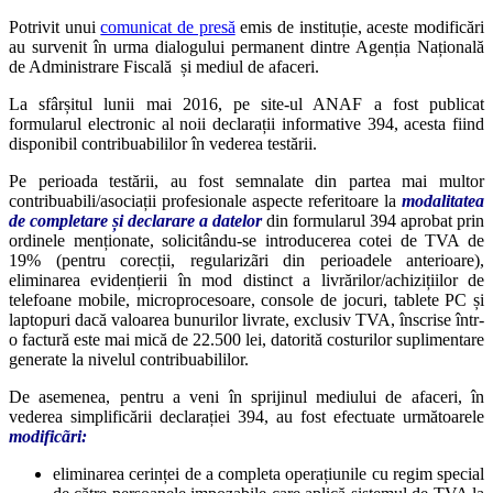
Potrivit unui
comunicat de presă
emis de instituție, aceste modificări
au survenit în urma dialogului
permanent dintre Agenția Națională
de Administrare Fiscală
și mediul de afaceri.
La sfârșitul lunii mai 2016, pe site-ul ANAF a fost publicat
formularul electronic al noii declarații informative 394, acesta fiind
disponibil contribuabililor în vederea testării.
Pe perioada testării, au fost semnalate din partea mai multor
contribuabili/asociații profesionale aspecte referitoare la
modalitatea
de completare și declarare a datelor
din formularul 394 aprobat prin
ordinele menționate, solicitându-se introducerea cotei de TVA de
19% (pentru corecții, regularizãri din perioadele anterioare),
eliminarea evidențierii în mod distinct a livrărilor/achizițiilor de
telefoane mobile, microprocesoare, console de jocuri, tablete PC și
laptopuri dacă valoarea bunurilor livrate, exclusiv TVA, înscrise într-
o factură este mai mică de 22.500 lei, datorită costurilor suplimentare
generate la nivelul contribuabililor.
De asemenea, pentru a veni în sprijinul mediului de afaceri, în
vederea simplificării declarației 394, au fost efectuate următoarele
modificãri:
eliminarea cerinței de a completa operațiunile cu regim special