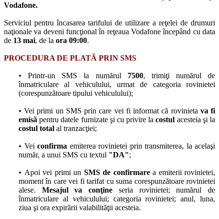
Vodafone.
Serviciul pentru încasarea tarifului de utilizare a reţelei de drumuri
naţionale va deveni funcţional în reţeaua Vodafone începând cu data
de
13 mai
, de la
ora 09:00
.
PROCEDURA DE PLATĂ PRIN SMS
• Printr-un SMS la numărul
7500
, trimiţi numărul de
înmatriculare al vehiculului, urmat de categoria rovinietei
(corespunzătoare tipului vehiculului);
• Vei primi un SMS prin care vei fi informat că rovinieta
va fi
emisă
pentru datele furnizate şi cu privire la
costul
acesteia şi la
costul total
al tranzacţiei;
• Vei
confirma
emiterea rovinietei prin transmiterea, la acelaşi
număr, a unui SMS cu textul
"DA"
;
• Apoi vei primi un
SMS de confirmare
a emiterii rovinietei,
moment în care vei fi tarifat cu suma corespunzătoare rovinietei
alese.
Mesajul va conţine
seria rovinietei; numărul de
înmatriculare al vehiculului; categoria rovinietei; anul, luna,
ziua şi ora expirării valabilităţii acesteia.