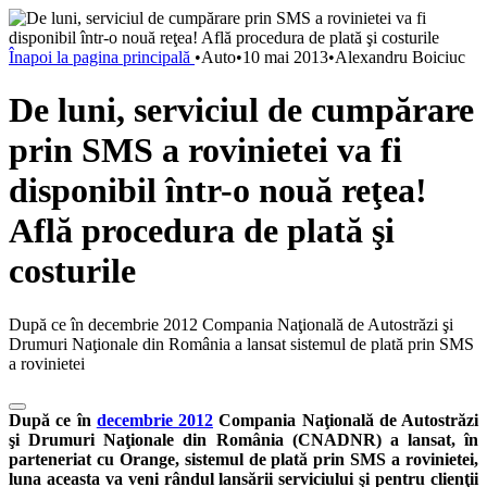
Înapoi la pagina principală
•
Auto
•
10 mai 2013
•
Alexandru Boiciuc
De luni, serviciul de cumpărare
prin SMS a rovinietei va fi
disponibil într-o nouă reţea!
Află procedura de plată şi
costurile
După ce în decembrie 2012 Compania Naţională de Autostrăzi şi
Drumuri Naţionale din România a lansat sistemul de plată prin SMS
a rovinietei
După ce în
decembrie 2012
Compania Naţională de Autostrăzi
şi Drumuri Naţionale din România (CNADNR) a lansat, în
parteneriat cu Orange, sistemul de plată prin SMS a rovinietei,
luna aceasta va veni rândul lansării serviciului şi pentru clienţii