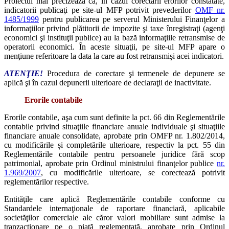
Proiectul mai precizează că, în cazul corectării erorilor constatate,
indicatorii publicaţi pe site-ul MFP potrivit prevederilor
OMF nr.
1485/1999
pentru publicarea pe serverul Ministerului Finanţelor a
informaţiilor privind plătitorii de impozite şi taxe înregistraţi (agenţi
economici şi instituţii publice) au la bază informaţiile retransmise de
operatorii economici. În aceste situaţii, pe site-ul MFP apare o
menţiune referitoare la data la care au fost retransmişi acei indicatori.
ATENŢIE!
Procedura de corectare şi termenele de depunere se
aplică şi în cazul depunerii ulterioare de declaraţii de inactivitate.
Erorile contabile
Erorile contabile, aşa cum sunt definite la pct. 66 din Reglementările
contabile privind situaţiile financiare anuale individuale şi situaţiile
financiare anuale consolidate, aprobate prin OMFP nr. 1.802/2014,
cu modificările și completările ulterioare, respectiv la pct. 55 din
Reglementările contabile pentru persoanele juridice fără scop
patrimonial, aprobate prin Ordinul ministrului finanţelor publice
nr.
1.969/2007
, cu modificările ulterioare, se corectează potrivit
reglementărilor respective.
Entităţile care aplică Reglementările contabile conforme cu
Standardele internaţionale de raportare financiară, aplicabile
societăţilor comerciale ale căror valori mobiliare sunt admise la
tranzacţionare pe o piaţă reglementată, aprobate prin Ordinul