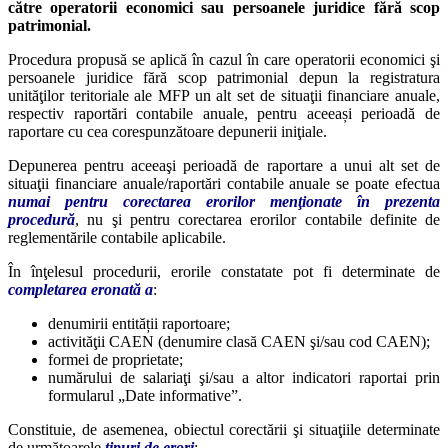
către operatorii economici sau persoanele juridice fără scop
patrimonial.
Procedura propusă se aplică în cazul în care operatorii economici şi
persoanele juridice fără scop patrimonial depun la registratura
unităţilor teritoriale ale MFP un alt set de situaţii financiare anuale,
respectiv raportări contabile anuale, pentru aceeași perioadă de
raportare cu cea corespunzătoare depunerii iniţiale.
Depunerea pentru aceeaşi perioadă de raportare a unui alt set de
situaţii financiare anuale/raportări contabile anuale se poate efectua
numai pentru corectarea erorilor menţionate în prezenta
procedură
, nu şi pentru corectarea erorilor contabile definite de
reglementările contabile aplicabile.
În înţelesul procedurii, erorile constatate pot fi determinate de
completarea eronată a
:
denumirii entității raportoare;
activităţii CAEN (denumire clasă CAEN şi/sau cod CAEN);
formei de proprietate;
numărului de salariaţi şi/sau a altor indicatori raportai prin
formularul „Date informative”.
Constituie, de asemenea, obiectul corectării şi situaţiile determinate
de următoarele
tipuri de erori
: