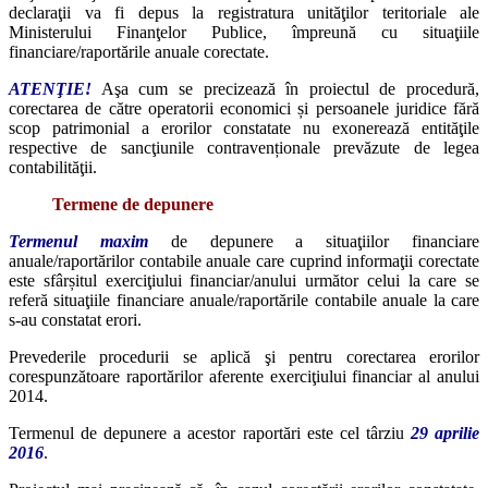
declaraţii va fi depus la registratura unităţilor teritoriale ale
Ministerului Finanţelor Publice, împreună cu situaţiile
financiare/raportările anuale corectate.
ATENŢIE!
Aşa cum se precizează în proiectul de procedură,
corectarea de către operatorii economici și persoanele juridice fără
scop patrimonial a erorilor constatate nu exonerează entităţile
respective de sancţiunile contravenționale prevăzute de legea
contabilităţii.
Termene de depunere
Termenul maxim
de depunere a situaţiilor financiare
anuale/raportărilor contabile anuale care cuprind informaţii corectate
este sfârșitul exerciţiului financiar/anului următor celui la care se
referă situaţiile financiare anuale/raportările contabile anuale la care
s-au constatat erori.
Prevederile procedurii se aplică şi pentru corectarea erorilor
corespunzătoare raportărilor aferente exerciţiului financiar al anului
2014.
Termenul de depunere a acestor raportări este cel târziu
29 aprilie
2016
.