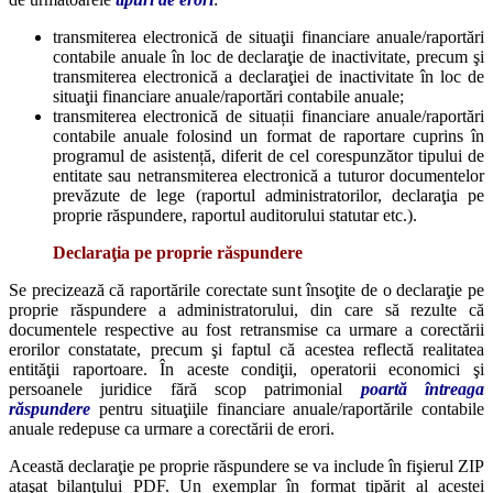
transmiterea electronică de situaţii financiare anuale/raportări
contabile anuale în loc de declaraţie de inactivitate, precum şi
transmiterea electronică a declaraţiei de inactivitate în loc de
situaţii financiare anuale/raportări contabile anuale;
transmiterea electronică de situații financiare anuale/raportări
contabile anuale folosind un format de raportare cuprins în
programul de asistență, diferit de cel corespunzător tipului de
entitate sau netransmiterea electronică a tuturor documentelor
prevăzute de lege (raportul administratorilor, declaraţia pe
proprie răspundere, raportul auditorului statutar etc.).
Declaraţia pe proprie răspundere
Se precizează că raportările corectate sunt însoţite de o declaraţie pe
proprie răspundere a administratorului, din care să rezulte că
documentele respective au fost retransmise ca urmare a corectării
erorilor constatate, precum şi faptul că acestea reflectă realitatea
entităţii raportoare. În aceste condiţii, operatorii economici şi
persoanele juridice fără scop patrimonial
poartă întreaga
răspundere
pentru situaţiile financiare anuale/raportările contabile
anuale redepuse ca urmare a corectării de erori.
Această declaraţie pe proprie răspundere se va include în fişierul ZIP
ataşat bilanţului PDF. Un exemplar în format tipărit al acestei