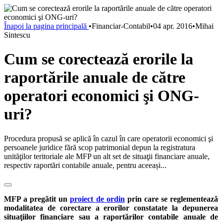
Înapoi la pagina principală
•
Financiar-Contabil
•
04 apr. 2016
•
Mihai
Sintescu
Cum se corectează erorile la
raportările anuale de către
operatori economici şi ONG-
uri?
Procedura propusă se aplică în cazul în care operatorii economici şi
persoanele juridice fără scop patrimonial depun la registratura
unităţilor teritoriale ale MFP un alt set de situaţii financiare anuale,
respectiv raportări contabile anuale, pentru aceeași...
MFP a pregătit un
proiect de ordin
prin care se reglementează
modalitatea de corectare a erorilor constatate la depunerea
situaţiilor financiare sau a raportărilor contabile anuale de