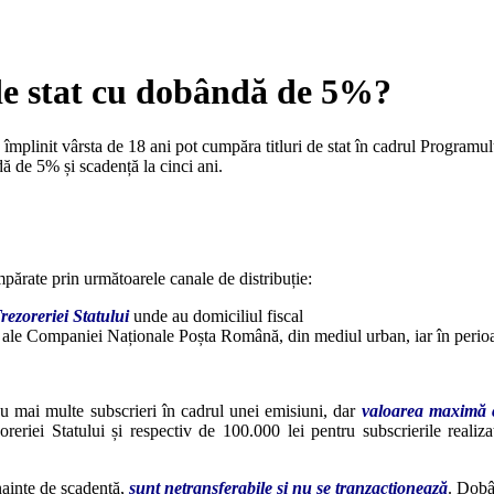
 de stat cu dobândă de 5%?
 împlinit vârsta de 18 ani pot cumpăra titluri de stat în cadrul Program
ă de 5% și scadență la cinci ani.
mpărate prin următoarele canale de distribuție:
rezoreriei Statului
unde au domiciliul fiscal
ale Companiei Naționale Poșta Română, din mediul urban, iar în perioad
au mai multe subscrieri în cadrul unei emisiuni, dar
valoarea maximă 
ezoreriei Statului și respectiv de 100.000 lei pentru subscrierile real
înainte de scadență,
sunt netransferabile și nu se tranzacționează
. Dobâ