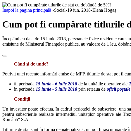
Înapoi la pagina principală
•
Social
•
19 iun. 2018
•
Elena Hogaş
Cum pot fi cumpărate titlurile
Începând cu data de 15 iunie 2018, persoanele fizice rezidente care au
emisiune de Ministerul Finanţelor publice, au valoare de 1 leu, dobând
Când şi de unde?
Potrivit unei recente informări emise de MFP, titlurile de stat pot fi cu
în perioada
15 iunie - 6 iulie 2018
de la unitățile operative ale
T
în perioada
15 iunie - 5 iulie 2018
prin rețeaua de
oficii poștale
Condiţii
Un investitor poate efectua, în cadrul perioadei de subscriere, una s
pentru subscrierile realizate intermediul unităților operative ale Tr
Română” S.A.
Titlurile de stat sunt în forma dematerializată, nu pot fi răscumpărate 