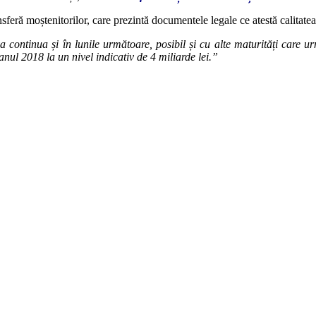
ansferă moștenitorilor, care prezintă documentele legale ce atestă calitate
va continua și în lunile următoare, posibil și cu alte maturități care ur
nul 2018 la un nivel indicativ de 4 miliarde lei.”