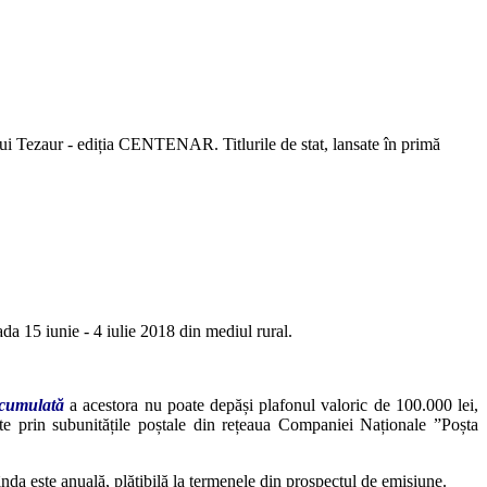
ului Tezaur - ediția CENTENAR. Titlurile de stat, lansate în primă
a 15 iunie - 4 iulie 2018 din mediul rural.
cumulată
a acestora nu poate depăși plafonul valoric de 100.000 lei,
izate prin subunitățile poștale din rețeaua Companiei Naționale ”Poșta
nda este anuală, plătibilă la termenele din prospectul de emisiune.