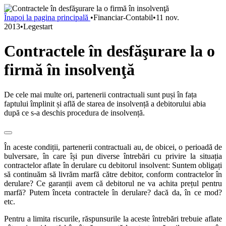
Înapoi la pagina principală
•
Financiar-Contabil
•
11 nov.
2013
•
Legestart
Contractele în desfăşurare la o
firmă în insolvenţă
De cele mai multe ori, partenerii contractuali sunt puși în fața
faptului împlinit și află de starea de insolvență a debitorului abia
după ce s-a deschis procedura de insolvență.
În aceste condiții, partenerii contractuali au, de obicei, o perioadă de
bulversare, în care își pun diverse întrebări cu privire la situația
contractelor aflate în derulare cu debitorul insolvent: Suntem obligați
să continuăm să livrăm marfă către debitor, conform contractelor în
derulare? Ce garanții avem că debitorul ne va achita prețul pentru
marfă? Putem înceta contractele în derulare? dacă da, în ce mod?
etc.
Pentru a limita riscurile, răspunsurile la aceste întrebări trebuie aflate