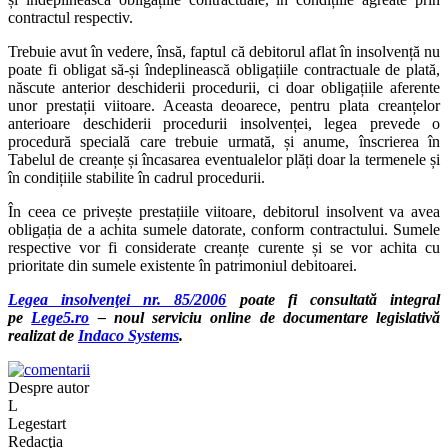
contractul respectiv.
Trebuie avut în vedere, însă, faptul că debitorul aflat în insolvență nu
poate fi obligat să-și îndeplinească obligațiile contractuale de plată,
născute anterior deschiderii procedurii, ci doar obligațiile aferente
unor prestații viitoare. Aceasta deoarece, pentru plata creanțelor
anterioare deschiderii procedurii insolvenței, legea prevede o
procedură specială care trebuie urmată, și anume, înscrierea în
Tabelul de creanțe și încasarea eventualelor plăți doar la termenele și
în condițiile stabilite în cadrul procedurii.
În ceea ce privește prestațiile viitoare, debitorul insolvent va avea
obligația de a achita sumele datorate, conform contractului. Sumele
respective vor fi considerate creanțe curente și se vor achita cu
prioritate din sumele existente în patrimoniul debitoarei.
Legea insolvenţei nr. 85/2006
poate fi consultată integral
pe
Lege5.ro
– noul serviciu online de documentare legislativă
realizat de
Indaco Systems
.
Despre autor
L
Legestart
Redacţia