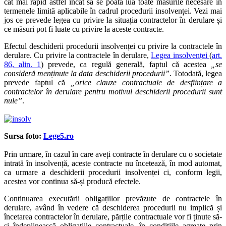
cât mai rapid astfel încât să se poată lua toate măsurile necesare în
termenele limită aplicabile în cadrul procedurii insolvenței. Vezi mai
jos ce prevede legea cu privire la situația contractelor în derulare și
ce măsuri pot fi luate cu privire la aceste contracte.
Efectul deschiderii procedurii insolvenței cu privire la contractele în
derulare. Cu privire la contractele în derulare,
Legea insolvenței
(
art.
86, alin. 1
) prevede, ca regulă generală, faptul că acestea
„se
consideră menținute la data deschiderii procedurii”
. Totodată, legea
prevede faptul că
„orice clauze contractuale de desființare a
contractelor în derulare pentru motivul deschiderii procedurii sunt
nule”
.
Sursa foto:
Lege5.r
o
Prin urmare, în cazul în care aveți contracte în derulare cu o societate
intrată în insolvență, aceste contracte nu încetează, în mod automat,
ca urmare a deschiderii procedurii insolvenței ci, conform legii,
acestea vor continua să-și producă efectele.
Continuarea executării obligațiilor prevăzute de contractele în
derulare, având în vedere că deschiderea procedurii nu implică și
încetarea contractelor în derulare, părțile contractuale vor fi ținute să-
și îndeplinească obligațiile contractuale, în condițiile agreate prin