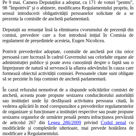
Pe 9 mai, Camera Deputaților a adoptat, cu 171 de voturi ''pentru'',
98 ''împotrivă'' și o abținere, modificarea Regulamentului propriu, în
sensul introducerii obligativității persoanelor solicitate de a se
prezenta la comisiile de anchetă parlamentară.
Deputații au renunțat însă la eliminarea cvorumului de prezență din
comisii, prevedere care a fost introdusă inițial în Comisia de
regulament de președintele acesteia, Eugen Nicolicea.
Potrivit prevederilor adoptate, comisiile de anchetă pot cita orice
persoană care lucrează în cadrul Guvernului sau celorlalte organe ale
administrației publice și poate avea cunoștință despre o faptă sau o
împrejurare de natură să servească la aflarea adevărului în cauza care
formează obiectul activității comisiei. Persoanele citate sunt obligate
să se prezinte în fața comisiei de anchetă parlamentară.
În cazul refuzului nemotivat de a răspunde solicitărilor comisiei de
anchetă, aceasta poate propune sesizarea conducătorului autorității
sau instituției unde își desfășoară activitatea persoana citată, în
vederea aplicării în mod corespunzător a prevederilor regulamentelor
de organizare și funcționare a instituției respective sau poate propune
sesizarea organelor de urmărire penală pentru infracțiunea prevăzută
de articolul 267 din
Legea 286/2009
privind
Codul penal
cu
modificările și completările ulterioare, mai prevede hotărârea de
modificare a Regulamentului.