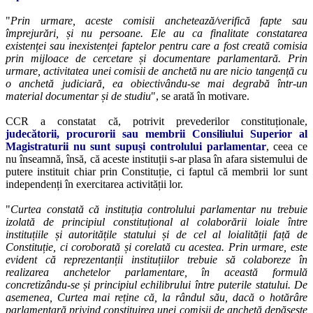
"
Prin urmare, aceste comisii anchetează/verifică fapte sau
împrejurări, și nu persoane. Ele au ca finalitate constatarea
existenței sau inexistenței faptelor pentru care a fost creată comisia
prin mijloace de cercetare și documentare parlamentară. Prin
urmare, activitatea unei comisii de anchetă nu are nicio tangență cu
o anchetă judiciară, ea obiectivându-se mai degrabă într-un
material documentar și de studiu
", se arată în motivare.
CCR a constatat că, potrivit prevederilor constituționale,
judecătorii, procurorii sau membrii Consiliului Superior al
Magistraturii nu sunt supuși controlului parlamentar
, ceea ce
nu înseamnă, însă, că aceste instituții s-ar plasa în afara sistemului de
putere instituit chiar prin Constituție, ci faptul că membrii lor sunt
independenți în exercitarea activității lor.
"
Curtea constată că instituția controlului parlamentar nu trebuie
izolată de principiul constituțional al colaborării loiale între
instituțiile și autoritățile statului și de cel al loialității față de
Constituție, ci coroborată și corelată cu acestea. Prin urmare, este
evident că reprezentanții instituțiilor trebuie să colaboreze în
realizarea anchetelor parlamentare, în această formulă
concretizându-se și principiul echilibrului între puterile statului. De
asemenea, Curtea mai reține că, la rândul său, dacă o hotărâre
parlamentară privind constituirea unei comisii de anchetă depășește