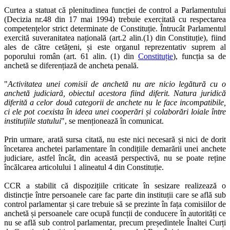
Curtea a statuat că plenitudinea funcției de control a Parlamentului
(Decizia nr.48 din 17 mai 1994) trebuie exercitată cu respectarea
competențelor strict determinate de Constituție. Întrucât Parlamentul
exercită suveranitatea națională (art.2 alin.(1) din Constituție), fiind
ales de către cetățeni, și este organul reprezentativ suprem al
poporului român (art. 61 alin. (1) din
Constituție
), funcția sa de
anchetă se diferențiază de ancheta penală.
"
Activitatea unei comisii de anchetă nu are nicio legătură cu o
anchetă judiciară, obiectul acestora fiind diferit. Natura juridică
diferită a celor două categorii de anchete nu le face incompatibile,
ci ele pot coexista în ideea unei cooperări și colaborări loiale între
instituțiile statului
", se menționează în comunicat.
Prin urmare, arată sursa citată, nu este nici necesară și nici de dorit
încetarea anchetei parlamentare în condițiile demarării unei anchete
judiciare, astfel încât, din această perspectivă, nu se poate reține
încălcarea articolului 1 alineatul 4 din Constituție.
CCR a stabilit că dispozițiile criticate în sesizare realizează o
distincție între persoanele care fac parte din instituții care se află sub
control parlamentar și care trebuie să se prezinte în fața comisiilor de
anchetă și persoanele care ocupă funcții de conducere în autorități ce
nu se află sub control parlamentar, precum președintele Înaltei Curți