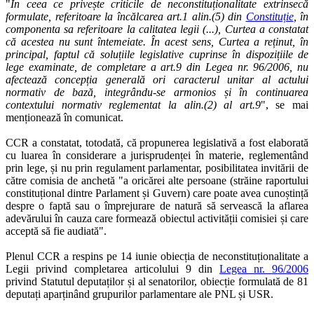
"
În ceea ce privește criticile de neconstituționalitate extrinsecă
formulate, referitoare la încălcarea art.1 alin.(5) din
Constituție
, în
componenta sa referitoare la calitatea legii (...), Curtea a constatat
că acestea nu sunt întemeiate. În acest sens, Curtea a reținut, în
principal, faptul că soluțiile legislative cuprinse în dispozițiile de
lege examinate, de completare a art.9 din Legea nr. 96/2006, nu
afectează concepția generală ori caracterul unitar al actului
normativ de bază, integrându-se armonios și în continuarea
contextului normativ reglementat la alin.(2) al art.9
", se mai
menționează în comunicat.
CCR a constatat, totodată, că propunerea legislativă a fost elaborată
cu luarea în considerare a jurisprudenței în materie, reglementând
prin lege, și nu prin regulament parlamentar, posibilitatea invitării de
către comisia de anchetă "a oricărei alte persoane (străine raportului
constituțional dintre Parlament și Guvern) care poate avea cunoștință
despre o faptă sau o împrejurare de natură să servească la aflarea
adevărului în cauza care formează obiectul activității comisiei și care
acceptă să fie audiată".
Plenul CCR a respins pe 14 iunie obiecția de neconstituționalitate a
Legii privind completarea articolului 9 din
Legea nr. 96/2006
privind Statutul deputaților și al senatorilor, obiecție formulată de 81
deputați aparținând grupurilor parlamentare ale PNL și USR.