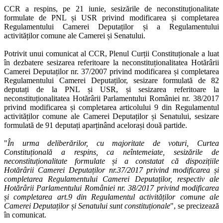
CCR a respins, pe 21 iunie, sesizările de neconstituționalitate
formulate de PNL și USR privind modificarea și completarea
Regulamentului Camerei Deputaților și a Regulamentului
activităților comune ale Camerei și Senatului.
Potrivit unui comunicat al CCR, Plenul Curții Constituționale a luat
în dezbatere sesizarea referitoare la neconstituționalitatea Hotărârii
Camerei Deputaților nr. 37/2007 privind modificarea și completarea
Regulamentului Camerei Deputaților, sesizare formulată de 82
deputați de la PNL și USR, și sesizarea referitoare la
neconstituționalitatea Hotărârii Parlamentului României nr. 38/2017
privind modificarea și completarea articolului 9 din Regulamentul
activităților comune ale Camerei Deputaților și Senatului, sesizare
formulată de 91 deputați aparținând acelorași două partide.
"
În urma deliberărilor, cu majoritate de voturi, Curtea
Constituțională a respins, ca neîntemeiate, sesizările de
neconstituționalitate formulate și a constatat că dispozițiile
Hotărârii Camerei Deputaților nr.37/2017 privind modificarea și
completarea Regulamentului Camerei Deputaților, respectiv ale
Hotărârii Parlamentului României nr. 38/2017 privind modificarea
și completarea art.9 din Regulamentul activităților comune ale
Camerei Deputaților și Senatului sunt constituționale
", se precizează
în comunicat.