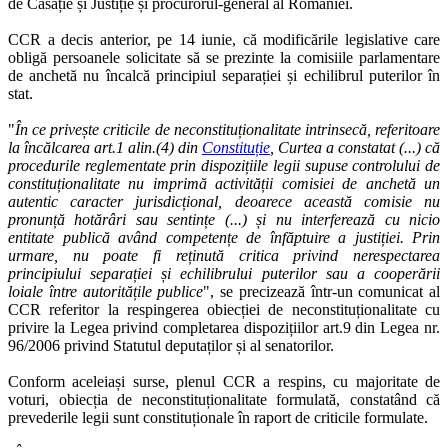
de Casație și Justiție și procurorul-general al României.
CCR a decis anterior, pe 14 iunie, că modificările legislative care
obligă persoanele solicitate să se prezinte la comisiile parlamentare
de anchetă nu încalcă principiul separației și echilibrul puterilor în
stat.
"
În ce privește criticile de neconstituționalitate intrinsecă, referitoare
la încălcarea art.1 alin.(4) din
Constituție
, Curtea a constatat (...) că
procedurile reglementate prin dispozițiile legii supuse controlului de
constituționalitate nu imprimă activității comisiei de anchetă un
autentic caracter jurisdicțional, deoarece această comisie nu
pronunță hotărâri sau sentințe (...) și nu interferează cu nicio
entitate publică având competențe de înfăptuire a justiției. Prin
urmare, nu poate fi reținută critica privind nerespectarea
principiului separației și echilibrului puterilor sau a cooperării
loiale între autoritățile publice
", se precizează într-un comunicat al
CCR referitor la respingerea obiecției de neconstituționalitate cu
privire la Legea privind completarea dispozițiilor art.9 din Legea nr.
96/2006 privind Statutul deputaților și al senatorilor.
Conform aceleiași surse, plenul CCR a respins, cu majoritate de
voturi, obiecția de neconstituționalitate formulată, constatând că
prevederile legii sunt constituționale în raport de criticile formulate.