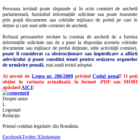
Persoana invitată poate răspunde și în scris comisiei de anchetă
parlamentară, furnizând informațiile solicitate sau poate transmite
prin poștă documente sau celelalte mijloace de probă pe care le
deține și care sunt utile comisiei de anchetă.
Refuzul persoanelor invitate la comisia de anchetă de a furniza
informațiile solicitate sau de a pune la dispoziția acesteia celelalte
documente sau mijloace de probă deținute, utile activității comisiei,
poate fi considerat ca obstrucționare sau împiedicare a aflării
adevărului și poate constitui temei pentru sesizarea organelor
de urmărire penală
, mai arată textul adoptat.
Ai nevoie de
Legea nr. 286/2009
privind
Codul penal
? O poți
obține în varianta actualizată, în format .PDF sau MOBI
apăsând
AICI
!
Despre autor
L
Legestart
Redacţia
Primul cotidian legislativ din România.
Facebook
Twitter X
Instagram