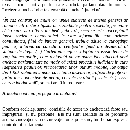
există niciun motiv pentru care ancheta parlamentară trebuie să
înceteze atunci când este demarată o anchetă judiciară.
"
În caz contrar, de multe ori unele subiecte de interes general ar
rămâne într-o sferă lipsită de vizibilitate pentru societate, pe motiv
că în curs s-ar afla o anchetă judiciară, ceea ce este inacceptabil
într-o societate democratică în care informațiile care privesc
comunitatea, fiind de interes general, trebuie aduse la cunoștința
publică, informarea corectă a cetățenilor fiind un deziderat al
statului de drept. (...) Curtea mai reține și faptul că există teme de
larg interes public, care niciodată nu ar putea face obiectul unei
anchete parlamentare pe motiv că există proceduri judiciare în curs
(defrișarea pădurilor, retrocedarea unor bunuri imobile, Revoluția
din 1989, poluarea apelor, colectarea deșeurilor, traficul de ființe vii,
furtul din conductele de petrol, cauzele evaziunii fiscale etc.), ceea
ce este inadmisibil
", se mai arată în motivare.
Articolul continuă pe pagina următoare!
Conform aceleiași surse, comisiile de acest tip anchetează fapte sau
împrejurări, și nu persoane. Ele nu sunt abilitate să se pronunțe
asupra vinovăției sau nevinovăției unei persoane, fiind doar expresia
controlului parlamentar.