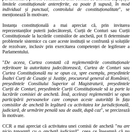
limitele constituționale antereferite, ea poate fi supusă, în mod
individual și punctual, controlului de constituționalitate
", se
menționează în motivare.
Instanța constituțională a mai apreciat că, prin invitarea
reprezentanților puterii judecătorești, Curții de Conturi sau Curții
Constituționale la lucrările comisiilor de anchetă, pot fi determinate
problemele sistemice cu care aceste instituții se confruntă și soluțiile
de rezolvare, inclusiv prin exercitarea competenței de legiferare a
Parlamentului.
"
De aceea, Curtea constată că reglementările constituționale
referitoare la autoritatea judecătorească, Curtea de Conturi sau
Curtea Constituțională nu se opun ca, spre exemplu, președintele
Înaltei Curți de Casație și Justiție, procurorul general al României,
președintele Consiliului Superior al Magistraturii, președintele
Curții de Conturi, președintele Curții Constituționale să ia parte la
lucrările comisiei de anchetă. Însă, aceleași reglementări se opun
participării persoanelor care compun aceste autorități în fața
comisiilor de anchetă în legătură cu activitatea lor jurisdicțională,
judiciară, de urmărire penală sau de audit, după caz
", se precizează
în motivare.
CCR a mai apreciat că activitatea unei comisii de anchetă "
nu are
nicio tangență cu o anchetă judiciară
", ceea ce înseamnă că nu