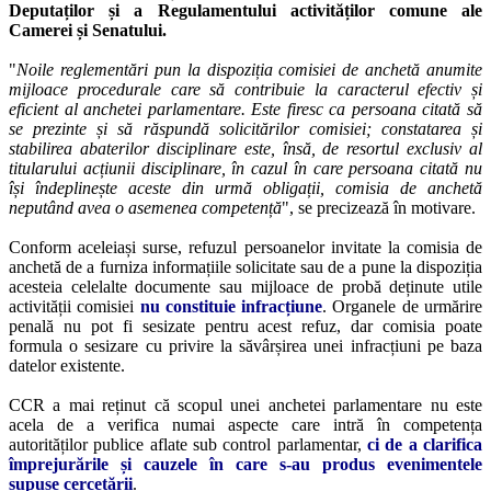
Deputaților și a Regulamentului activităților comune ale
Camerei și Senatului.
"
Noile reglementări pun la dispoziția comisiei de anchetă anumite
mijloace procedurale care să contribuie la caracterul efectiv și
eficient al anchetei parlamentare. Este firesc ca persoana citată să
se prezinte și să răspundă solicitărilor comisiei; constatarea și
stabilirea abaterilor disciplinare este, însă, de resortul exclusiv al
titularului acțiunii disciplinare, în cazul în care persoana citată nu
își îndeplinește aceste din urmă obligații, comisia de anchetă
neputând avea o asemenea competență
", se precizează în motivare.
Conform aceleiași surse, refuzul persoanelor invitate la comisia de
anchetă de a furniza informațiile solicitate sau de a pune la dispoziția
acesteia celelalte documente sau mijloace de probă deținute utile
activității comisiei
nu constituie infracțiune
. Organele de urmărire
penală nu pot fi sesizate pentru acest refuz, dar comisia poate
formula o sesizare cu privire la săvârșirea unei infracțiuni pe baza
datelor existente.
CCR a mai reținut că scopul unei anchetei parlamentare nu este
acela de a verifica numai aspecte care intră în competența
autorităților publice aflate sub control parlamentar,
ci de a clarifica
împrejurările și cauzele în care s-au produs evenimentele
supuse cercetării
.