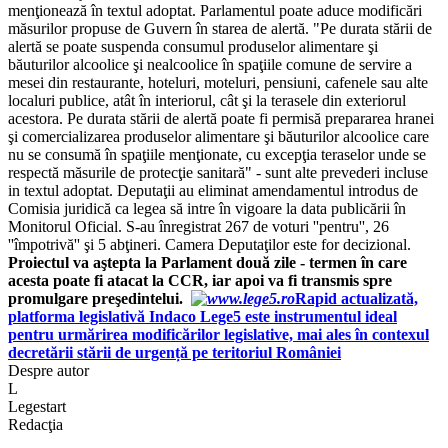
menţionează în textul adoptat. Parlamentul poate aduce modificări
măsurilor propuse de Guvern în starea de alertă. "Pe durata stării de
alertă se poate suspenda consumul produselor alimentare şi
băuturilor alcoolice şi nealcoolice în spaţiile comune de servire a
mesei din restaurante, hoteluri, moteluri, pensiuni, cafenele sau alte
localuri publice, atât în interiorul, cât şi la terasele din exteriorul
acestora. Pe durata stării de alertă poate fi permisă prepararea hranei
şi comercializarea produselor alimentare şi băuturilor alcoolice care
nu se consumă în spaţiile menţionate, cu excepţia teraselor unde se
respectă măsurile de protecţie sanitară" - sunt alte prevederi incluse
in textul adoptat. Deputaţii au eliminat amendamentul introdus de
Comisia juridică ca legea să intre în vigoare la data publicării în
Monitorul Oficial. S-au înregistrat 267 de voturi ''pentru'', 26
''împotrivă'' şi 5 abţineri. Camera Deputaţilor este for decizional.
Proiectul va aştepta la Parlament două zile - termen în care
acesta poate fi atacat la CCR, iar apoi va fi transmis spre
promulgare preşedintelui.
Rapid actualizată,
platforma legislativă Indaco Lege5 este instrumentul ideal
pentru urmărirea modificărilor legislative, mai ales în contexul
decretării stării de urgență pe teritoriul României
Despre autor
L
Legestart
Redacţia