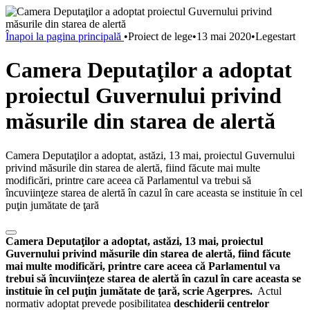
Înapoi la pagina principală
•
Proiect de lege
•
13 mai 2020
•
Legestart
Camera Deputaţilor a adoptat
proiectul Guvernului privind
măsurile din starea de alertă
Camera Deputaţilor a adoptat, astăzi, 13 mai, proiectul Guvernului
privind măsurile din starea de alertă, fiind făcute mai multe
modificări, printre care aceea că Parlamentul va trebui să
încuviinţeze starea de alertă în cazul în care aceasta se instituie în cel
puţin jumătate de ţară
Camera Deputaţilor a adoptat, astăzi, 13 mai, proiectul
Guvernului privind măsurile din starea de alertă, fiind făcute
mai multe modificări, printre care aceea că Parlamentul va
trebui să încuviinţeze starea de alertă în cazul în care aceasta se
instituie în cel puţin jumătate de ţară, scrie Agerpres.
Actul
normativ adoptat prevede posibilitatea
deschiderii centrelor