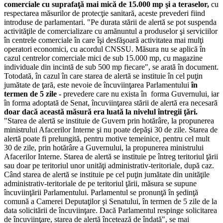
comerciale cu suprafaţă mai mică de 15.000 mp şi a teraselor,
cu
respectarea măsurilor de protecţie sanitară, aceste prevederi fiind
introduse de parlamentari. "Pe durata stării de alertă se pot suspenda
activităţile de comercializare cu amănuntul a produselor şi serviciilor
în centrele comerciale în care îşi desfăşoară activitatea mai mulţi
operatori economici, cu acordul CNSSU. Măsura nu se aplică în
cazul centrelor comerciale mici de sub 15.000 mp, cu magazine
individuale din incintă de sub 500 mp fiecare", se arată în document.
Totodată, în cazul în care starea de alertă se instituie în cel puţin
jumătate de ţară, este nevoie de încuviinţarea Parlamentului
în
termen de 5 zile -
prevedere care nu exista în forma Guvernului, iar
în forma adoptată de Senat, încuviinţarea stării de alertă era necesară
doar dacă această măsură era luată la nivelul întregii ţări.
"Starea de alertă se instituie de Guvern prin hotărâre, la propunerea
ministrului Afacerilor Interne şi nu poate depăşi 30 de zile. Starea de
alertă poate fi prelungită, pentru motive temeinice, pentru cel mult
30 de zile, prin hotărâre a Guvernului, la propunerea ministrului
Afacerilor Interne. Starea de alertă se instituie pe întreg teritoriul ţării
sau doar pe teritoriul unor unităţi administrativ-teritoriale, după caz.
Când starea de alertă se instituie pe cel puţin jumătate din unităţile
administrativ-teritoriale de pe teritoriul ţării, măsura se supune
încuviinţării Parlamentului. Parlamentul se pronunţă în şedinţă
comună a Camerei Deputaţilor şi Senatului, în termen de 5 zile de la
data solicitării de încuviinţare. Dacă Parlamentul respinge solicitarea
de încuviinţare, starea de alertă încetează de îndată", se mai