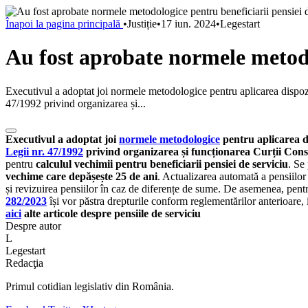
Înapoi la pagina principală
•
Justiție
•
17 iun. 2024
•
Legestart
Au fost aprobate normele metodol
Executivul a adoptat joi normele metodologice pentru aplicarea dispoziți
47/1992 privind organizarea și...
Executivul a adoptat joi
normele metodologice
pentru aplicarea di
Legii nr. 47/1992
privind organizarea și funcționarea Curții Const
pentru
calculul vechimii pentru beneficiarii pensiei de serviciu
. Se
vechime care depășește 25 de ani
. Actualizarea automată a pensiilor
și revizuirea pensiilor în caz de diferențe de sume. De asemenea, pen
282/2023
își vor păstra drepturile conform reglementărilor anterioare, i
aici
alte articole despre pensiile de serviciu
Despre autor
L
Legestart
Redacţia
Primul cotidian legislativ din România.