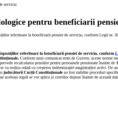
ogice pentru beneficiarii pensie
ilor referitoare la beneficiarii pensiei de serviciu, conform Legii nr. 303
spozițiilor referitoare la beneficiarii pensiei de serviciu, conform
L
ituționale.
Conform unui comunicat emis de Guvern, aceste norme metod
 prevede recalcularea pensiilor pentru persoanele pensionate înainte de
1
 se va realiza odată cu creșterea indemnizației magistraților activi. De 
tru
judecătorii Curții Constituționale
au fost stabilite proceduri specifi
ar aceleași reguli se vor aplica și cererilor depuse înainte de această da