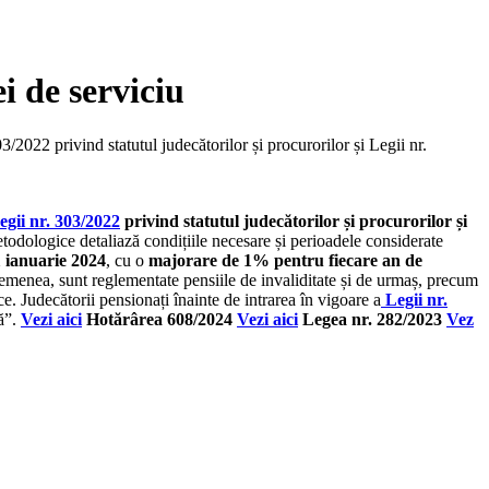
i de serviciu
/2022 privind statutul judecătorilor și procurorilor și Legii nr.
egii nr. 303/2022
privind statutul judecătorilor și procurorilor și
ologice detaliază condițiile necesare și perioadele considerate
 ianuarie 2024
, cu o
majorare de 1% pentru fiecare an de
asemenea, sunt reglementate pensiile de invaliditate și de urmaș, precum
ce. Judecătorii pensionați înainte de intrarea în vigoare a
Legii nr.
tă”.
Vezi aici
Hotărârea 608/2024
Vezi aici
Legea nr. 282/2023
Vez