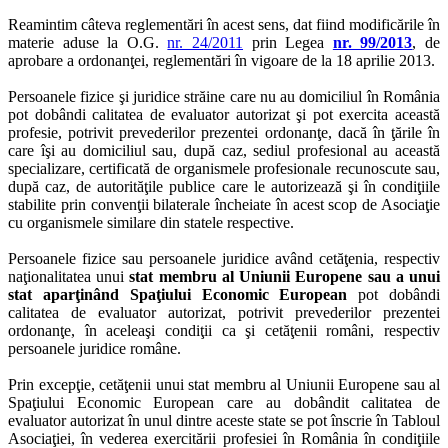
Reamintim câteva reglementări în acest sens, dat fiind modificările în
materie aduse la O.G.
nr. 24/2011
prin Legea
nr. 99/2013
, de
aprobare a ordonanţei, reglementări în vigoare de la 18 aprilie 2013.
Persoanele fizice şi juridice străine care nu au domiciliul în România
pot dobândi calitatea de evaluator autorizat şi pot exercita această
profesie, potrivit prevederilor prezentei ordonanţe, dacă în ţările în
care îşi au domiciliul sau, după caz, sediul profesional au această
specializare, certificată de organismele profesionale recunoscute sau,
după caz, de autorităţile publice care le autorizează şi în condiţiile
stabilite prin convenţii bilaterale încheiate în acest scop de Asociaţie
cu organismele similare din statele respective.
Persoanele fizice sau persoanele juridice având cetăţenia, respectiv
naţionalitatea unui
stat membru al Uniunii Europene sau a unui
stat aparţinând Spaţiului Economic European
pot dobândi
calitatea de evaluator autorizat, potrivit prevederilor prezentei
ordonanţe, în aceleaşi condiţii ca şi cetăţenii români, respectiv
persoanele juridice române.
Prin excepţie, cetăţenii unui stat membru al Uniunii Europene sau al
Spaţiului Economic European care au dobândit calitatea de
evaluator autorizat în unul dintre aceste state se pot înscrie în Tabloul
Asociaţiei, în vederea exercitării profesiei în România în condiţiile