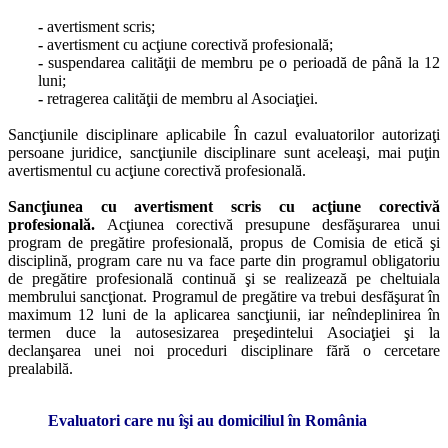
-
avertisment scris;
-
avertisment cu acţiune corectivă profesională;
-
suspendarea calităţii de membru pe o perioadă de până la 12
luni;
-
retragerea calităţii de membru al Asociaţiei.
Sancţiunile disciplinare aplicabile În cazul evaluatorilor autorizaţi
persoane juridice, sancţiunile disciplinare sunt aceleaşi, mai puţin
avertismentul cu acţiune corectivă profesională.
Sancţiunea cu avertisment scris cu acţiune corectivă
profesională.
Acţiunea corectivă presupune desfăşurarea unui
program de pregătire profesională, propus de Comisia de etică şi
disciplină, program care nu va face parte din programul obligatoriu
de pregătire profesională continuă şi se realizează pe cheltuiala
membrului sancţionat. Programul de pregătire va trebui desfăşurat în
maximum 12 luni de la aplicarea sancţiunii, iar neîndeplinirea în
termen duce la autosesizarea preşedintelui Asociaţiei şi la
declanşarea unei noi proceduri disciplinare fără o cercetare
prealabilă.
Evaluatori care nu îşi au domiciliul în România