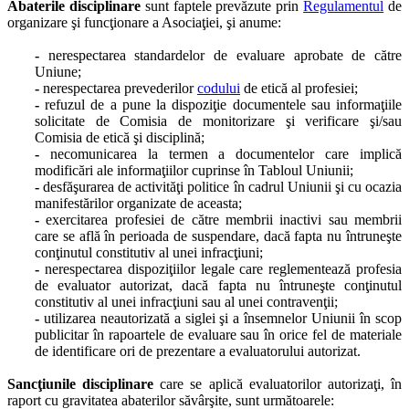
Abaterile disciplinare
sunt faptele prevăzute prin
Regulamentul
de
organizare şi funcţionare a Asociaţiei, şi anume:
-
nerespectarea standardelor de evaluare aprobate de către
Uniune;
-
nerespectarea prevederilor
codului
de etică al profesiei;
-
refuzul de a pune la dispoziţie documentele sau informaţiile
solicitate de Comisia de monitorizare şi verificare şi/sau
Comisia de etică şi disciplină;
-
necomunicarea la termen a documentelor care implică
modificări ale informaţiilor cuprinse în Tabloul Uniunii;
-
desfăşurarea de activităţi politice în cadrul Uniunii şi cu ocazia
manifestărilor organizate de aceasta;
-
exercitarea profesiei de către membrii inactivi sau membrii
care se află în perioada de suspendare, dacă fapta nu întruneşte
conţinutul constitutiv al unei infracţiuni;
-
nerespectarea dispoziţiilor legale care reglementează profesia
de evaluator autorizat, dacă fapta nu întruneşte conţinutul
constitutiv al unei infracţiuni sau al unei contravenţii;
-
utilizarea neautorizată a siglei şi a însemnelor Uniunii în scop
publicitar în rapoartele de evaluare sau în orice fel de materiale
de identificare ori de prezentare a evaluatorului autorizat.
Sancţiunile disciplinare
care se aplică evaluatorilor autorizaţi, în
raport cu gravitatea abaterilor săvârşite, sunt următoarele: