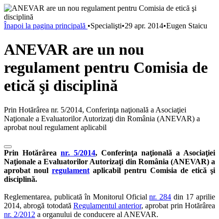
Înapoi la pagina principală
•
Specialişti
•
29 apr. 2014
•
Eugen Staicu
ANEVAR are un nou
regulament pentru Comisia de
etică şi disciplină
Prin Hotărârea nr. 5/2014, Conferinţa naţională a Asociaţiei
Naţionale a Evaluatorilor Autorizaţi din România (ANEVAR) a
aprobat noul regulament aplicabil
Prin Hotărârea
nr. 5/2014
, Conferinţa naţională a Asociaţiei
Naţionale a Evaluatorilor Autorizaţi din România (ANEVAR) a
aprobat noul
regulament
aplicabil pentru Comisia de etică şi
disciplină.
Reglementarea, publicată în Monitorul Oficial
nr. 284
din 17 aprilie
2014, abrogă totodată
Regulamentul anterior
, aprobat prin Hotărârea
nr. 2/2012
a organului de conducere al ANEVAR.