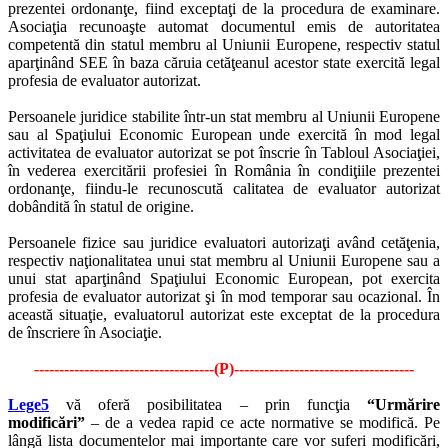
prezentei ordonanţe, fiind exceptaţi de la procedura de examinare.
Asociaţia recunoaşte automat documentul emis de autoritatea
competentă din statul membru al Uniunii Europene, respectiv statul
aparţinând SEE în baza căruia cetăţeanul acestor state exercită legal
profesia de evaluator autorizat.
Persoanele juridice stabilite într-un stat membru al Uniunii Europene
sau al Spaţiului Economic European unde exercită în mod legal
activitatea de evaluator autorizat se pot înscrie în Tabloul Asociaţiei,
în vederea exercitării profesiei în România în condiţiile prezentei
ordonanţe, fiindu-le recunoscută calitatea de evaluator autorizat
dobândită în statul de origine.
Persoanele fizice sau juridice evaluatori autorizaţi având cetăţenia,
respectiv naţionalitatea unui stat membru al Uniunii Europene sau a
unui stat aparţinând Spaţiului Economic European, pot exercita
profesia de evaluator autorizat şi în mod temporar sau ocazional. În
această situaţie, evaluatorul autorizat este exceptat de la procedura
de înscriere în Asociaţie.
------------------------------------(P)------------------------------------
Lege5
vă oferă posibilitatea – prin funcţia
“Urmărire
modificări”
– de a vedea rapid ce acte normative se modifică. Pe
lângă lista documentelor mai importante care vor suferi modificări,