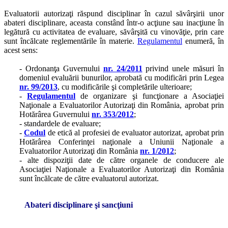
Evaluatorii autorizaţi răspund disciplinar în cazul săvârşirii unor
abateri disciplinare, aceasta constând într-o acţiune sau inacţiune în
legătură cu activitatea de evaluare, săvârşită cu vinovăţie, prin care
sunt încălcate reglementările în materie.
Regulamentul
enumeră, în
acest sens:
- Ordonanţa Guvernului
nr. 24/2011
privind unele măsuri în
domeniul evaluării bunurilor, aprobată cu modificări prin Legea
nr. 99/2013
, cu modificările şi completările ulterioare;
-
Regulamentul
de organizare şi funcţionare a Asociaţiei
Naţionale a Evaluatorilor Autorizaţi din România, aprobat prin
Hotărârea Guvernului
nr. 353/2012
;
- standardele de evaluare;
-
Codul
de etică al profesiei de evaluator autorizat, aprobat prin
Hotărârea Conferinţei naţionale a Uniunii Naţionale a
Evaluatorilor Autorizaţi din România
nr. 1/2012
;
- alte dispoziţii date de către organele de conducere ale
Asociaţiei Naţionale a Evaluatorilor Autorizaţi din România
sunt încălcate de către evaluatorul autorizat.
Abateri disciplinare şi sancţiuni