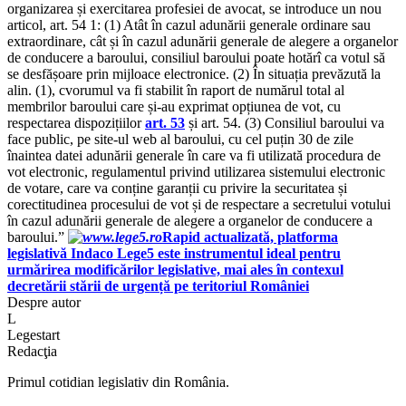
organizarea și exercitarea profesiei de avocat, se introduce un nou
articol, art. 54 1: (1) Atât în cazul adunării generale ordinare sau
extraordinare, cât și în cazul adunării generale de alegere a organelor
de conducere a baroului, consiliul baroului poate hotărî ca votul să
se desfășoare prin mijloace electronice. (2) În situația prevăzută la
alin. (1), cvorumul va fi stabilit în raport de numărul total al
membrilor baroului care și-au exprimat opțiunea de vot, cu
respectarea dispozițiilor
art. 53
și art. 54. (3) Consiliul baroului va
face public, pe site-ul web al baroului, cu cel puțin 30 de zile
înaintea datei adunării generale în care va fi utilizată procedura de
vot electronic, regulamentul privind utilizarea sistemului electronic
de votare, care va conține garanții cu privire la securitatea și
corectitudinea procesului de vot și de respectare a secretului votului
în cazul adunării generale de alegere a organelor de conducere a
baroului.”
Rapid actualizată, platforma
legislativă Indaco Lege5 este instrumentul ideal pentru
urmărirea modificărilor legislative, mai ales în contexul
decretării stării de urgență pe teritoriul României
Despre autor
L
Legestart
Redacţia
Primul cotidian legislativ din România.