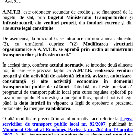
"
Art. 3. -
A.M.T.B.
este ordonator secundar de credite şi se finanţează de la
bugetul de stat, prin
bugetul Ministerului Transporturilor şi
Infrastructurii
, din
venituri proprii
, din
fonduri externe
şi din
alte
surse legal constituite
."
De asemenea, la articolul 6, se introduce un nou alineat, alineatul
(2), cu următorul cuprins: "(2)
Modificarea structurii
organizatorice a A.M.T.B. se aprobă prin ordin al ministrului
transporturilor şi infrastructurii.
"
În acelaşi timp, conform
actului normativ
, se introduc două alineate
noi, în care este precizat faptul că
A.M.T.B. realizează venituri
proprii şi din activităţi de asistenţă tehnică, avizare, autorizare,
consultanţă şi alte activităţi economice în domeniul
transportului public de călători.
Totodată, mai este precizat că
programul de transport public local prin curse regulate aplicabil pe
raza municipiului Bucureşti şi a judeţului Ilfov, aprobat potrivit legii
până la
data intrării în vigoare a legii
de aprobare a prezentei
ordonanţe, îşi menţine
valabilitatea
.
O altă modificare prezentă în actul normativ face referire la
Legea
serviciilor de transport public local nr. 92/2007
, publicată în
Monitorul Oficial al României, Partea I, nr. 262 din 19 aprilie
2007
.
Astfel,
transportul cu autobuzele se efectuează numai pe