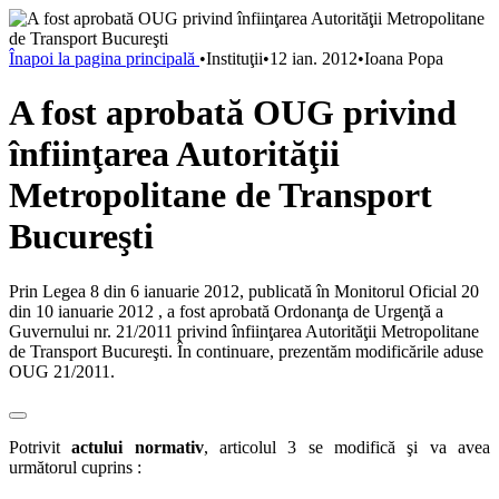
Înapoi la pagina principală
•
Instituţii
•
12 ian. 2012
•
Ioana Popa
A fost aprobată OUG privind
înfiinţarea Autorităţii
Metropolitane de Transport
Bucureşti
Prin Legea 8 din 6 ianuarie 2012, publicată în Monitorul Oficial 20
din 10 ianuarie 2012 , a fost aprobată Ordonanţa de Urgenţă a
Guvernului nr. 21/2011 privind înfiinţarea Autorităţii Metropolitane
de Transport Bucureşti. În continuare, prezentăm modificările aduse
OUG 21/2011.
Potrivit
actului normativ
, articolul 3 se modifică şi va avea
următorul cuprins :