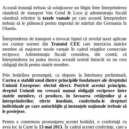
Această instanţă trebuia să soluţioneze un litigiu între întreprinderea
olandeză de transport Van Gend & Loos şi administraţia fiscală
olandeză referitor la
taxele vamale
pe care această întreprindere
trebuia să le plătească pentru importul de mărfuri din Germania în
Olanda.
Întreprinderea de transport a invocat faptul că nivelul taxei aplicate
era contrar normei din
Tratatul CEE
care interzicea statelor
membre să majoreze taxele vamale în cadrul relaţiilor comerciale
reciproce. Administraţia fiscală considera, din contră, că
întreprinderea nu putea invoca această normă întrucât ea nu crea
obligaţii decât pentru statele membre.
Prin hotărârea pronunţată, ca răspuns la întrebarea preliminară,
Curtea a stabilit unul dintre principiile fondatoare ale dreptului
Uniunii Europene: efectul direct. Potrivit acestui principiu,
dreptul Uniunii nu creează numai obligaţii reciproce între
statele membre, ci produce, în favoarea cetăţenilor şi a
întreprinderilor, efecte imediate, conferindu-le drepturi
individuale pe care autorităţile şi instanţele naţionale trebuie să
le protejeze.
Pentru a comemora pronunţarea acestei hotărâri, o conferinţă va
avea loc la Curte la
13 mai 2013
. În cadrul acestei conferinţe, care a