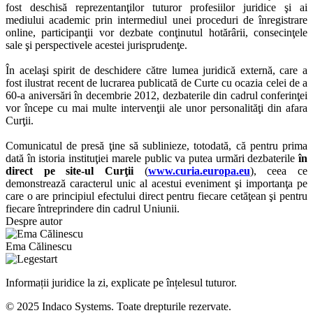
fost deschisă reprezentanţilor tuturor profesiilor juridice şi ai
mediului academic prin intermediul unei proceduri de înregistrare
online, participanţii vor dezbate conţinutul hotărârii, consecinţele
sale şi perspectivele acestei jurisprudenţe.
În acelaşi spirit de deschidere către lumea juridică externă, care a
fost ilustrat recent de lucrarea publicată de Curte cu ocazia celei de a
60-a aniversări în decembrie 2012, dezbaterile din cadrul conferinţei
vor începe cu mai multe intervenţii ale unor personalităţi din afara
Curţii.
Comunicatul de presă ţine să sublinieze, totodată, că pentru prima
dată în istoria instituţiei marele public va putea urmări dezbaterile
în
direct pe site-ul Curţii
(
www.curia.europa.eu
), ceea ce
demonstrează caracterul unic al acestui eveniment şi importanţa pe
care o are principiul efectului direct pentru fiecare cetăţean şi pentru
fiecare întreprindere din cadrul Uniunii.
Despre autor
Ema Călinescu
Informații juridice la zi, explicate pe înțelesul tuturor.
© 2025 Indaco Systems. Toate drepturile rezervate.