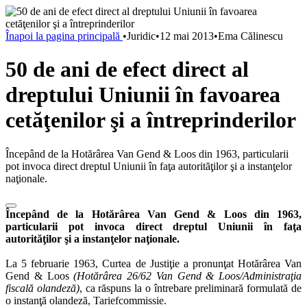
Înapoi la pagina principală
•
Juridic
•
12 mai 2013
•
Ema Călinescu
50 de ani de efect direct al
dreptului Uniunii în favoarea
cetăţenilor şi a întreprinderilor
Începând de la Hotărârea Van Gend & Loos din 1963, particularii
pot invoca direct dreptul Uniunii în faţa autorităţilor şi a instanţelor
naţionale.
Începând de la Hotărârea Van Gend & Loos din 1963,
particularii pot invoca direct dreptul Uniunii în faţa
autorităţilor şi a instanţelor naţionale.
La 5 februarie 1963, Curtea de Justiţie a pronunţat Hotărârea Van
Gend & Loos
(Hotărârea 26/62 Van Gend & Loos/Administraţia
fiscală olandeză)
, ca răspuns la o întrebare preliminară formulată de
o instanţă olandeză, Tariefcommissie.