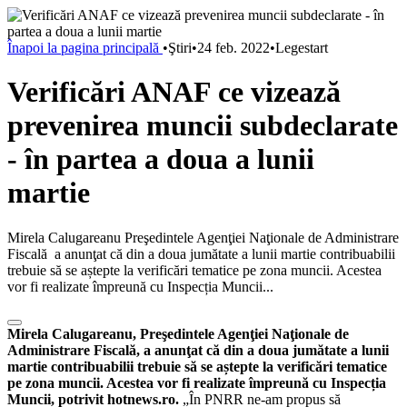
Înapoi la pagina principală
•
Ştiri
•
24 feb. 2022
•
Legestart
Verificări ANAF ce vizează
prevenirea muncii subdeclarate
- în partea a doua a lunii
martie
Mirela Calugareanu Preşedintele Agenţiei Naţionale de Administrare
Fiscală a anunţat că din a doua jumătate a lunii martie contribuabilii
trebuie să se aștepte la verificări tematice pe zona muncii. Acestea
vor fi realizate împreună cu Inspecția Muncii...
Mirela Calugareanu, Preşedintele Agenţiei Naţionale de
Administrare Fiscală, a anunţat că din a doua jumătate a lunii
martie contribuabilii trebuie să se aștepte la verificări tematice
pe zona muncii. Acestea vor fi realizate împreună cu Inspecția
Muncii, potrivit hotnews.ro.
„În PNRR ne-am propus să