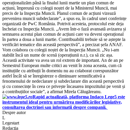
operaționalizăm până la finalul lunii martie un plan comun de
acțiuni, împreună cu colegii noștri de la Ministerul Muncii, mai
precis de la Inspecția Muncii. Planul comun de acțiuni vizează
prevenirea muncii subdeclarate”, a spus ea, în cadrul unei conferințe
organizată de PwC România. Potrivit acesteia, protocolul este deja
încheiat cu Inspecția Muncii. „Avem într-o fază avansată avizarea și
semnarea acestui plan comun de acțiuni care va deveni operațional
în partea a doua a lunii martie. Contribuabilii trebuie să se aștepte la
verificări tematice din această perspectivă”, a precizat șefa ANAF.
Vom colabora cu colegii noștri de la Inspecția Muncii. „Nu i-am
stabilit încă un nume de scenă (operațiunii n.r.), ca să zic așa.
Această activitate va avea un rol extrem de important. An de an pe
Semestrul European multe critici au venit în zona aceasta, cum că
instituțiile cu atribuții în domeniu nu au colaborat corespunzător
astfel încât să se înregistreze o diminuare semnificativă a
fenomenului de nedeclarare și subdeclarare din această perspectivă
și cu consecințe în ceea ce privește încasarea impozitului pe venit și
a contribuțiilor sociale”, a afirmat Mirela Călugăreanu.
Rapid actualizată, platforma Indaco Lege5 este
instrumentul ideal pentru urmărirea modificărilor legislative,
consultarea doctrinei sau informații despre companii.
Despre autor
L
Legestart
Redacţia