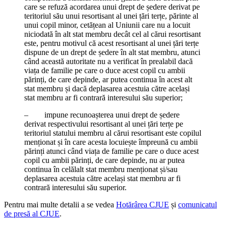
care se refuză acordarea unui drept de ședere derivat pe
teritoriul său unui resortisant al unei țări terțe, părinte al
unui copil minor, cetățean al Uniunii care nu a locuit
niciodată în alt stat membru decât cel al cărui resortisant
este, pentru motivul că acest resortisant al unei țări terțe
dispune de un drept de ședere în alt stat membru, atunci
când această autoritate nu a verificat în prealabil dacă
viața de familie pe care o duce acest copil cu ambii
părinți, de care depinde, ar putea continua în acest alt
stat membru și dacă deplasarea acestuia către același
stat membru ar fi contrară interesului său superior;
– impune recunoașterea unui drept de ședere
derivat respectivului resortisant al unei țări terțe pe
teritoriul statului membru al cărui resortisant este copilul
menționat și în care acesta locuiește împreună cu ambii
părinți atunci când viața de familie pe care o duce acest
copil cu ambii părinți, de care depinde, nu ar putea
continua în celălalt stat membru menționat și/sau
deplasarea acestuia către același stat membru ar fi
contrară interesului său superior.
Pentru mai multe detalii a se vedea
Hotărârea CJUE
și
comunicatul
de presă al CJUE
.