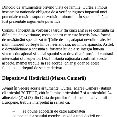
Dincolo de argumentele privind viața de familie, Curtea a impus
instanțelor naționale obligația de a verifica riguros impactul unei
potențiale mutări asupra dezvoltării minorului. În speța de față, au
fost prezentate argumente puternice:
Copilul a început să vorbească tardiv (la cinci ani) și se confruntă cu
dificultăți de exprimare, motiv pentru care este înscris într-o formă
de învățământ specializat în Țările de Jos, adaptat nevoilor sale. Mai
mult, minorul vorbește limba neerlandeză, nu limba spaniolă. Astfel,
o dezrădăcinare a acestuia și forțarea lui de a se integra într-un
sistem educațional și social spaniol s-ar dovedi a fi profund contrară
interesului său superior. Dacă instanța națională confirmă aceste
aspecte, mamei trebuie să i se acorde, chiar și doar pe acest
fundament, dreptul de ședere derivat.
Dispozitivul Hotărârii (Marea Cameră)
Având în vedere aceste argumente, Curtea (Marea Cameră) stabilit
că articolul 20 TFUE, citit în lumina articolului 7 și a articolului 24
alineatele (2) și (3) din Carta drepturilor fundamentale a Uniunii
Europene, trebuie interpretat în sensul că:
– se opune adoptării de către autoritatea
competentă a statului membru gazdă a unei decizii prin