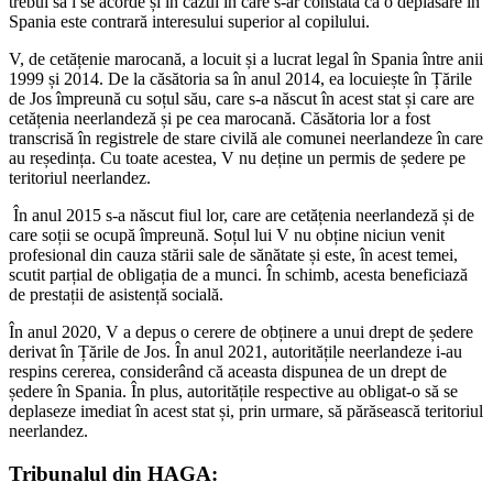
trebui să i se acorde și în cazul în care s-ar constata că o deplasare în
Spania este contrară interesului superior al copilului.
V, de cetățenie marocană, a locuit și a lucrat legal în Spania între anii
1999 și 2014. De la căsătoria sa în anul 2014, ea locuiește în Țările
de Jos împreună cu soțul său, care s-a născut în acest stat și care are
cetățenia neerlandeză și pe cea marocană. Căsătoria lor a fost
transcrisă în registrele de stare civilă ale comunei neerlandeze în care
au reședința. Cu toate acestea, V nu deține un permis de ședere pe
teritoriul neerlandez.
În anul 2015 s-a născut fiul lor, care are cetățenia neerlandeză și de
care soții se ocupă împreună. Soțul lui V nu obține niciun venit
profesional din cauza stării sale de sănătate și este, în acest temei,
scutit parțial de obligația de a munci. În schimb, acesta beneficiază
de prestații de asistență socială.
În anul 2020, V a depus o cerere de obținere a unui drept de ședere
derivat în Țările de Jos. În anul 2021, autoritățile neerlandeze i-au
respins cererea, considerând că aceasta dispunea de un drept de
ședere în Spania. În plus, autoritățile respective au obligat-o să se
deplaseze imediat în acest stat și, prin urmare, să părăsească teritoriul
neerlandez.
Tribunalul din HAGA: