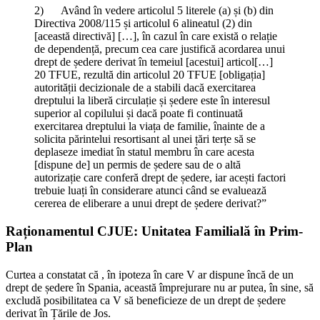
2) Având în vedere articolul 5 literele (a) și (b) din
Directiva 2008/115 și articolul 6 alineatul (2) din
[această directivă] […], în cazul în care există o relație
de dependență, precum cea care justifică acordarea unui
drept de ședere derivat în temeiul [acestui] articol[…]
20 TFUE, rezultă din articolul 20 TFUE [obligația]
autorității decizionale de a stabili dacă exercitarea
dreptului la liberă circulație și ședere este în interesul
superior al copilului și dacă poate fi continuată
exercitarea dreptului la viața de familie, înainte de a
solicita părintelui resortisant al unei țări terțe să se
deplaseze imediat în statul membru în care acesta
[dispune de] un permis de ședere sau de o altă
autorizație care conferă drept de ședere, iar acești factori
trebuie luați în considerare atunci când se evaluează
cererea de eliberare a unui drept de ședere derivat?”
Raționamentul CJUE: Unitatea Familială în Prim-
Plan
Curtea a constatat că , în ipoteza în care V ar dispune încă de un
drept de ședere în Spania, această împrejurare nu ar putea, în sine, să
excludă posibilitatea ca V să beneficieze de un drept de ședere
derivat în Țările de Jos.