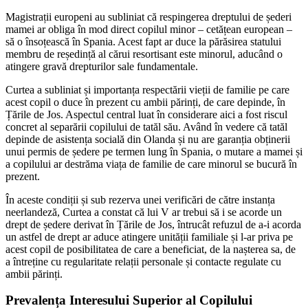
Magistrații europeni au subliniat că respingerea dreptului de șederi
mamei ar obliga în mod direct copilul minor – cetățean european –
să o însoțească în Spania. Acest fapt ar duce la părăsirea statului
membru de reședință al cărui resortisant este minorul, aducând o
atingere gravă drepturilor sale fundamentale.
Curtea a subliniat și importanța respectării vieții de familie pe care
acest copil o duce în prezent cu ambii părinți, de care depinde, în
Țările de Jos. Aspectul central luat în considerare aici a fost riscul
concret al separării copilului de tatăl său. Având în vedere că tatăl
depinde de asistența socială din Olanda și nu are garanția obținerii
unui permis de ședere pe termen lung în Spania, o mutare a mamei și
a copilului ar destrăma viața de familie de care minorul se bucură în
prezent.
În aceste condiții și sub rezerva unei verificări de către instanța
neerlandeză, Curtea a constat că lui V ar trebui să i se acorde un
drept de ședere derivat în Țările de Jos, întrucât refuzul de a-i acorda
un astfel de drept ar aduce atingere unității familiale și l-ar priva pe
acest copil de posibilitatea de care a beneficiat, de la nașterea sa, de
a întreține cu regularitate relații personale și contacte regulate cu
ambii părinți.
Prevalența Interesului Superior al Copilului