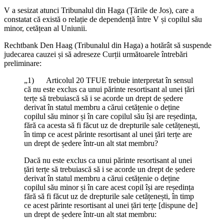
V a sesizat atunci Tribunalul din Haga (Țările de Jos), care a
constatat că există o relație de dependență între V și copilul său
minor, cetățean al Uniunii.
Rechtbank Den Haag (Tribunalul din Haga) a hotărât să suspende
judecarea cauzei și să adreseze Curții următoarele întrebări
preliminare:
„1) Articolul 20 TFUE trebuie interpretat în sensul
că nu este exclus ca unui părinte resortisant al unei țări
terțe să trebuiască să i se acorde un drept de ședere
derivat în statul membru a cărui cetățenie o deține
copilul său minor și în care copilul său își are reședința,
fără ca acesta să fi făcut uz de drepturile sale cetățenești,
în timp ce acest părinte resortisant al unei țări terțe are
un drept de ședere într‑un alt stat membru?
Dacă nu este exclus ca unui părinte resortisant al unei
țări terțe să trebuiască să i se acorde un drept de ședere
derivat în statul membru a cărui cetățenie o deține
copilul său minor și în care acest copil își are reședința
fără să fi făcut uz de drepturile sale cetățenești, în timp
ce acest părinte resortisant al unei țări terțe [dispune de]
un drept de ședere într‑un alt stat membru: