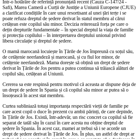
Într-o hotărâre de referință pronunțată recent (Cauza C-147/24 -
Safi), Marea Cameră a Curții de Justiție a Uniunii Europene (CJUE)
a clarificat condițiile în care unui resortisant al unei țări terțe i se
poate refuza dreptul de ședere derivat în statul membru al cărui
cetățean este copilul său minor.
Decizia reiterează forța pe care o
dețin drepturile fundamentale – în special dreptul la viața de familie
și protecția copilului – în interpretarea dreptului unional privind
libera circulație și dreptul de ședere.
O mamă marocană locuiește în Țările de Jos împreună cu soțul său,
de cetățenie neerlandeză și marocană, și cu fiul lor minor, de
cetățenie neerlandeză. Mama dorește să obțină un drept de ședere
derivat în Țările de Jos pentru a putea continua să trăiască alături de
copilul său, cetățean al Uniunii.
Cererea sa este respinsă pentru motivul că aceasta ar dispune deja de
un drept de ședere în Spania și că copilul său minor ar putea să o
însoțească în acest stat membru.
Curtea subliniază totuși importanța respectării vieții de familie pe
care acest copil o duce în prezent cu ambii părinți, de care depinde,
în Țările de Jos. Există, într-adevăr, un risc concret ca copilul să fie
separat de tatăl său în cazul în care acesta nu obține dreptul de
ședere în Spania. În acest caz, mamei ar trebui să i se acorde un
drept de ședere derivat în Țările de Jos. În plus, un astfel de drept ar