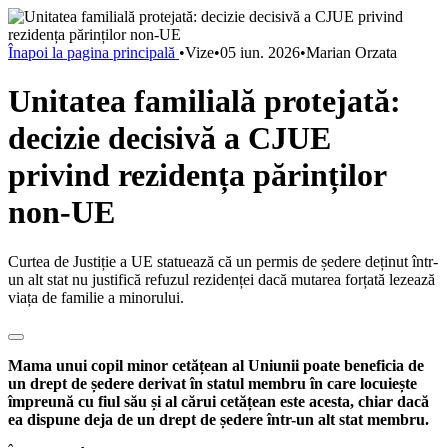
Înapoi la pagina principală
•
Vize
•
05 iun. 2026
•
Marian Orzata
Unitatea familială protejată:
decizie decisivă a CJUE
privind rezidența părinților
non-UE
Curtea de Justiție a UE statuează că un permis de ședere deținut într-
un alt stat nu justifică refuzul rezidenței dacă mutarea forțată lezează
viața de familie a minorului.
Mama unui copil minor cetățean al Uniunii poate beneficia de
un drept de ședere derivat în statul membru în care locuiește
împreună cu fiul său și al cărui cetățean este acesta, chiar dacă
ea dispune deja de un drept de ședere într-un alt stat membru.