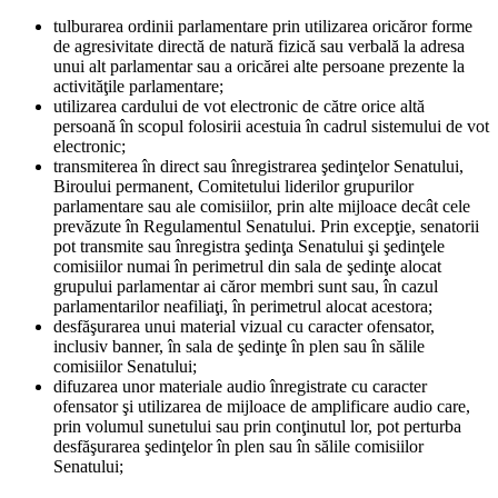
tulburarea ordinii parlamentare prin utilizarea oricăror forme
de agresivitate directă de natură fizică sau verbală la adresa
unui alt parlamentar sau a oricărei alte persoane prezente la
activităţile parlamentare;
utilizarea cardului de vot electronic de către orice altă
persoană în scopul folosirii acestuia în cadrul sistemului de vot
electronic;
transmiterea în direct sau înregistrarea şedinţelor Senatului,
Biroului permanent, Comitetului liderilor grupurilor
parlamentare sau ale comisiilor, prin alte mijloace decât cele
prevăzute în Regulamentul Senatului. Prin excepţie, senatorii
pot transmite sau înregistra şedinţa Senatului şi şedinţele
comisiilor numai în perimetrul din sala de şedinţe alocat
grupului parlamentar ai căror membri sunt sau, în cazul
parlamentarilor neafiliaţi, în perimetrul alocat acestora;
desfăşurarea unui material vizual cu caracter ofensator,
inclusiv banner, în sala de şedinţe în plen sau în sălile
comisiilor Senatului;
difuzarea unor materiale audio înregistrate cu caracter
ofensator şi utilizarea de mijloace de amplificare audio care,
prin volumul sunetului sau prin conţinutul lor, pot perturba
desfăşurarea şedinţelor în plen sau în sălile comisiilor
Senatului;