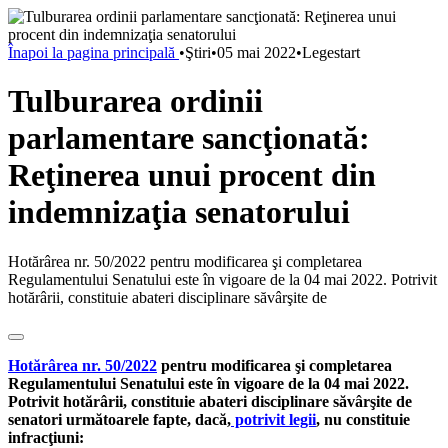
Înapoi la pagina principală
•
Ştiri
•
05 mai 2022
•
Legestart
Tulburarea ordinii
parlamentare sancţionată:
Reţinerea unui procent din
indemnizaţia senatorului
Hotărârea nr. 50/2022 pentru modificarea şi completarea
Regulamentului Senatului este în vigoare de la 04 mai 2022. Potrivit
hotărârii, constituie abateri disciplinare săvârşite de
Hotărârea nr. 50/2022
pentru modificarea şi completarea
Regulamentului Senatului este în vigoare de la 04 mai 2022.
Potrivit hotărârii, c
onstituie abateri disciplinare săvârşite de
senatori următoarele fapte, dacă,
potrivit legii
, nu constituie
infracţiuni: