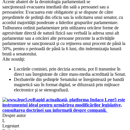
Aceste abateri de la deontologia parlamentară se
sancţionează
evacuarea imediată din sală a persoanei sau a
persoanelor. Evacuarea este obligatorie şi se dispune de către
preşedintele de şedinţă din oficiu sau la solicitarea unui senator, cu
acordul majorităţii ponderate a liderilor grupurilor parlamentare.
Tulburarea ordinii parlamentare prin utilizarea oricăror forme de
agresivitate directă de natură fizică sau verbală la adresa unui alt
parlamentar sau a oricărei alte persoane prezente la activităţile
parlamentare se sancţionează şi cu
reţinerea unui procent de până la
50%, pentru o perioadă de până la 6 luni, din indemnizaţia lunară
brută a senatorului.
Alte noutăţi:
Lucrările comisiei, prin decizia acesteia, pot fi transmise în
direct sau înregistrate de către mass-media acreditată la Senat.
Dezbaterile din şedinţele Senatului se înregistrează pe bandă
magnetică sau în format digital, se difuzează prin mijloace
electronice şi se stenografiază.
Rapid actualizată, platforma Indaco Lege5 este
instrumentul ideal pentru urmărirea modificărilor legislative,
consultarea doctrinei sau informații despre companii.
Despre autor
L
Legestart