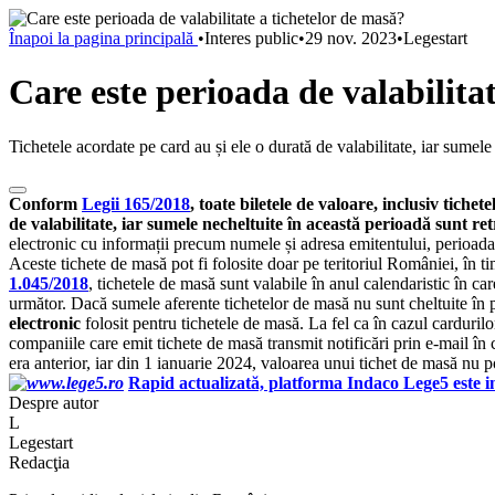
Înapoi la pagina principală
•
Interes public
•
29 nov. 2023
•
Legestart
Care este perioada de valabilita
Tichetele acordate pe card au și ele o durată de valabilitate, iar sumele
Conform
Legii 165/2018
, toate biletele de valoare, inclusiv tiche
de valabilitate, iar sumele necheltuite în această perioadă sunt ret
electronic cu informații precum numele și adresa emitentului, perioada în
Aceste tichete de masă pot fi folosite doar pe teritoriul României, în t
1.045/2018
, tichetele de masă sunt valabile în anul calendaristic în ca
următor. Dacă sumele aferente tichetelor de masă nu sunt cheltuite în p
electronic
folosit pentru tichetele de masă. La fel ca în cazul carduril
companiile care emit tichete de masă transmit notificări prin e-mail î
era anterior, iar din 1 ianuarie 2024, valoarea unui tichet de masă nu 
Rapid actualizată, platforma Indaco Lege5 este in
Despre autor
L
Legestart
Redacţia