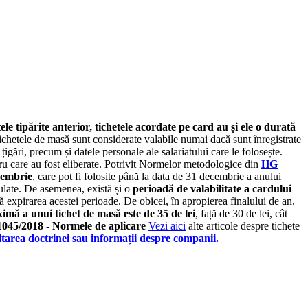
ele tipărite anterior, tichetele acordate pe card au și ele o durată
 tichetele de masă sunt considerate valabile numai dacă sunt înregistrate
igări, precum și datele personale ale salariatului care le folosește.
ntru care au fost eliberate. Potrivit Normelor metodologice din
HG
cembrie
, care pot fi folosite până la data de 31 decembrie a anului
nulate. De asemenea, există și o
perioadă de valabilitate a cardului
 expirarea acestei perioade. De obicei, în apropierea finalului de an,
imă a unui tichet de masă este de 35 de lei
, față de 30 de lei, cât
045/2018 - Normele de aplicare
Vezi aici
alte articole despre tichete
ltarea doctrinei sau informații despre companii.