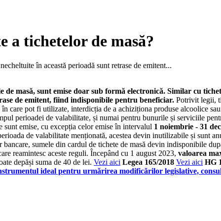
te a tichetelor de masă?
 necheltuite în această perioadă sunt retrase de emitent...
tele de masă, sunt emise doar sub formă electronică. Similar cu tichet
rase de emitent, fiind indisponibile pentru beneficiar.
Potrivit legii,
 care pot fi utilizate, interdicția de a achiziționa produse alcoolice sau ț
impul perioadei de valabilitate, și numai pentru bunurile și serviciile pe
re sunt emise, cu excepția celor emise în intervalul
1 noiembrie - 31 de
erioada de valabilitate menționată, acestea devin inutilizabile și sunt a
or bancare, sumele din cardul de tichete de masă devin indisponibile după
n care reamintesc aceste reguli. Începând cu 1 august 2023,
valoarea max
poate depăși suma de 40 de lei.
Vezi aici
Legea 165/2018
Vezi aici
HG 1
strumentul ideal pentru urmărirea modificărilor legislative, consu