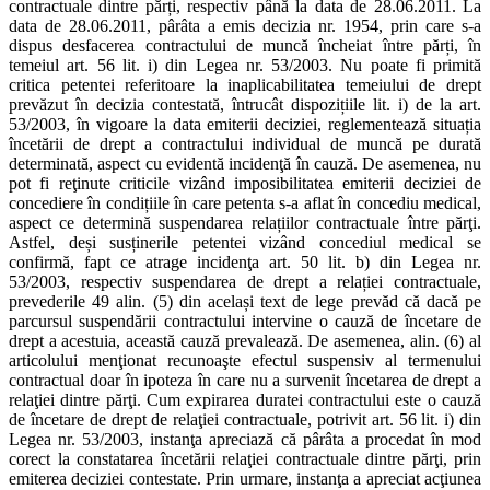
contractuale dintre părți, respectiv până la data de 28.06.2011. La
data de 28.06.2011, pârâta a emis decizia nr. 1954, prin care s-a
dispus desfacerea contractului de muncă încheiat între părți, în
temeiul art. 56 lit. i) din Legea nr. 53/2003. Nu poate fi primită
critica petentei referitoare la inaplicabilitatea temeiului de drept
prevăzut în decizia contestată, întrucât dispozițiile lit. i) de la art.
53/2003, în vigoare la data emiterii deciziei, reglementează situația
încetării de drept a contractului individual de muncă pe durată
determinată, aspect cu evidentă incidenţă în cauză. De asemenea, nu
pot fi reţinute criticile vizând imposibilitatea emiterii deciziei de
concediere în condițiile în care petenta s-a aflat în concediu medical,
aspect ce determină suspendarea relațiilor contractuale între părţi.
Astfel, deși susținerile petentei vizând concediul medical se
confirmă, fapt ce atrage incidenţa art. 50 lit. b) din Legea nr.
53/2003, respectiv suspendarea de drept a relației contractuale,
prevederile 49 alin. (5) din același text de lege prevăd că dacă pe
parcursul suspendării contractului intervine o cauză de încetare de
drept a acestuia, această cauză prevalează. De asemenea, alin. (6) al
articolului menţionat recunoaşte efectul suspensiv al termenului
contractual doar în ipoteza în care nu a survenit încetarea de drept a
relaţiei dintre părţi. Cum expirarea duratei contractului este o cauză
de încetare de drept de relaţiei contractuale, potrivit art. 56 lit. i) din
Legea nr. 53/2003, instanţa apreciază că pârâta a procedat în mod
corect la constatarea încetării relaţiei contractuale dintre părţi, prin
emiterea deciziei contestate. Prin urmare, instanţa a apreciat acţiunea