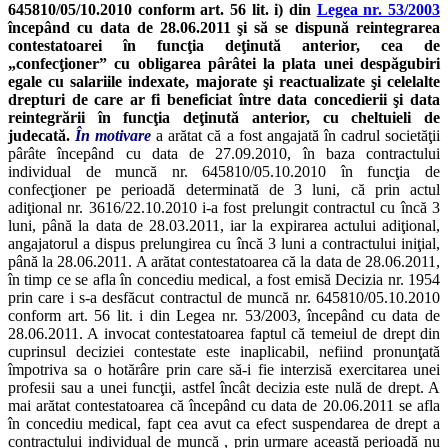
645810/05/10.2010 conform art. 56 lit. i) din
Legea nr. 53/2003
începând cu data de 28.06.2011 şi să se dispună reintegrarea
contestatoarei în funcţia deţinută anterior, cea de
„confecţioner” cu obligarea pârâtei la plata unei despăgubiri
egale cu salariile indexate, majorate şi reactualizate şi celelalte
drepturi de care ar fi beneficiat între data concedierii şi data
reintegrării în funcţia deţinută anterior, cu cheltuieli de
judecată.
În motivare
a arătat că a fost angajată în cadrul societăţii
pârâte începând cu data de 27.09.2010, în baza contractului
individual de muncă nr. 645810/05.10.2010 în funcţia de
confecţioner pe perioadă determinată de 3 luni, că prin actul
adiţional nr. 3616/22.10.2010 i-a fost prelungit contractul cu încă 3
luni, până la data de 28.03.2011, iar la expirarea actului adiţional,
angajatorul a dispus prelungirea cu încă 3 luni a contractului iniţial,
până la 28.06.2011. A arătat contestatoarea că la data de 28.06.2011,
în timp ce se afla în concediu medical, a fost emisă Decizia nr. 1954
prin care i s-a desfăcut contractul de muncă nr. 645810/05.10.2010
conform art. 56 lit. i din Legea nr. 53/2003, începând cu data de
28.06.2011. A invocat contestatoarea faptul că temeiul de drept din
cuprinsul deciziei contestate este inaplicabil, nefiind pronunţată
împotriva sa o hotărâre prin care să-i fie interzisă exercitarea unei
profesii sau a unei funcţii, astfel încât decizia este nulă de drept. A
mai arătat contestatoarea că începând cu data de 20.06.2011 se afla
în concediu medical, fapt cea avut ca efect suspendarea de drept a
contractului individual de muncă , prin urmare această perioadă nu