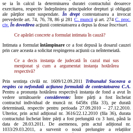
se ia în calcul la determinarea duratei contractului deoarece
exercitarea, respectiv îndeplinirea principalelor drepturi şi obligaţii
ale părţilor sunt suspendate.
În drept
contestatoarea a invocat
prevederile art. 74, 76, 78, 86 şi 281
C. muncii
şi art. 274
C. proc.
civ.
În dovedirea
acţiunii contestatoarea a depus la dosar
înscrisuri.
Ce apărări concrete a formulat intimata în cauză?
Intimata a formulat
întâmpinare
ce a fost depusă la dosarul cauzei
prin care aceasta a solicitat respingerea acţiunii ca neîntemeiată.
Ce a decis instanţa de judecată în cazul mai sus
menţionat și cum a argumentat instanța hotărârea
respectivă?
Prin sentința civilă nr. 1609/12.09.2011
Tribunalul Suceava a
respins ca nefondată acţiunea formulată de contestatoarea C.A.
Pentru a pronunța hotărârea respectivă instanța de fond a avut în
vedere următoarele
considerente
:
Între părți a fost încheiat
contractul individual de muncă nr. 6458x (fila 33), pe durată
determinată, respectiv pentru perioada 27.09.2010 – 27.12.2010.
Ulterior, prin actul adițional nr. 3616/22.12.2010 (fila 36), durata
contractului încheiat între părți a fost prelungită cu 3 luni, până la
data de 28.03.2011. De asemenea, prin actul adițional nr.
1033/29.03.2011, a survenit o nouă prelungire a relațiilor