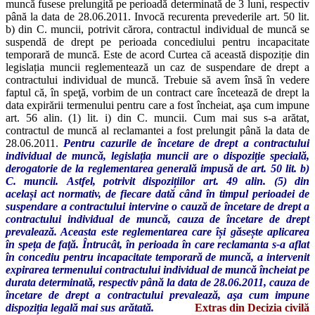
muncă fusese prelungită pe perioadă determinată de 3 luni, respectiv
până la data de 28.06.2011. Invocă recurenta prevederile art. 50 lit.
b) din C. muncii, potrivit cărora, contractul individual de muncă se
suspendă de drept pe perioada concediului pentru incapacitate
temporară de muncă. Este de acord Curtea că această dispoziție din
legislația muncii reglementează un caz de suspendare de drept a
contractului individual de muncă. Trebuie să avem însă în vedere
faptul că, în speţă, vorbim de un contract care încetează de drept la
data expirării termenului pentru care a fost încheiat, aşa cum impune
art. 56 alin. (1) lit. i) din C. muncii. Cum mai sus s-a arătat,
contractul de muncă al reclamantei a fost prelungit până la data de
28.06.2011.
Pentru cazurile de încetare de drept a contractului
individual de muncă,
legislația
muncii are o
dispoziție
specială,
derogatorie de la reglementarea generală impusă de art. 50 lit. b)
C. muncii.
Astfel, potrivit
dispozițiilor
art. 49 alin. (5) din
același
act normativ, de fiecare dată când în timpul perioadei de
suspendare a contractului intervine o cauză de încetare de drept a
contractului individual de muncă, cauza de încetare de drept
prevalează. Aceasta este reglementarea care
își
găsește
aplicarea
în
speța
de faţă.
Întrucât, în perioada în care reclamanta s-a aflat
în concediu pentru incapacitate temporară de muncă, a intervenit
expirarea termenului contractului individual de muncă încheiat pe
durata determinată, respectiv până la data de 28.06.2011, cauza de
încetare de drept a contractului prevalează, aşa cum impune
dispoziția
legală mai sus arătată.
Extras din Decizia civilă