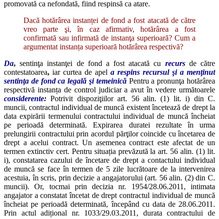
promovată ca nefondată, fiind respinsă ca atare.
Dacă hotărârea instanței de fond a fost atacată de către
vreo parte şi, în caz afirmativ, hotărârea a fost
confirmată sau infirmată de instanţa superioară? Cum a
argumentat instanța superioară hotărârea respectivă?
Da
,
sentinţa instanţei de fond a fost atacată cu
recurs
de către
contestatoarea
,
iar curtea de apel
a respins recursul şi a menţinut
sentinţa de fond ca legală şi temeinică
Pentru a pronunţa hotărârea
respectivă instanța de control judiciar a avut în vedere următoarele
considerente
:
Potrivit dispoziţiilor art. 56 alin. (1) lit. i) din C.
muncii, contractul individual de muncă existent încetează de drept la
data expirării termenului contractului individual de muncă încheiat
pe perioadă determinată. Expirarea duratei rezultate în urma
prelungirii contractului prin acordul părţilor coincide cu încetarea de
drept a acelui contract. Un asemenea contract este afectat de un
termen extinctiv cert. Pentru situația prevăzută la art. 56 alin. (1) lit.
i), constatarea cazului de încetare de drept a contactului individual
de muncă se face în termen de 5 zile lucrătoare de la intervenirea
acestuia, în scris, prin decizie a angajatorului (art. 56 alin. (2) din C.
muncii). Or, tocmai prin decizia nr. 1954/28.06.2011, intimata
angajator a constatat încetat de drept contractul individual de muncă
încheiat pe perioadă determinată, începând cu data de 28.06.2011.
Prin actul adițional nr. 1033/29.03.2011, durata contractului de