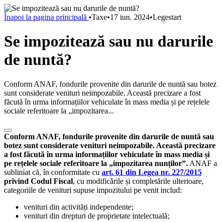
Înapoi la pagina principală
•
Taxe
•
17 iun. 2024
•
Legestart
Se impozitează sau nu darurile
de nuntă?
Conform ANAF, fondurile provenite din darurile de nuntă sau botez
sunt considerate venituri neimpozabile. Această precizare a fost
făcută în urma informațiilor vehiculate în mass media și pe rețelele
sociale referitoare la „impozitarea...
Conform ANAF, fondurile provenite din darurile de nuntă sau
botez sunt considerate venituri neimpozabile. Această precizare
a fost făcută în urma informațiilor vehiculate în mass media și
pe rețelele sociale referitoare la „impozitarea nunților”.
ANAF a
subliniat că, în conformitate cu
art. 61 din Legea nr. 227/2015
privind Codul Fiscal
, cu modificările și completările ulterioare,
categoriile de venituri supuse impozitului pe venit includ:
venituri din activități independente;
venituri din drepturi de proprietate intelectuală;