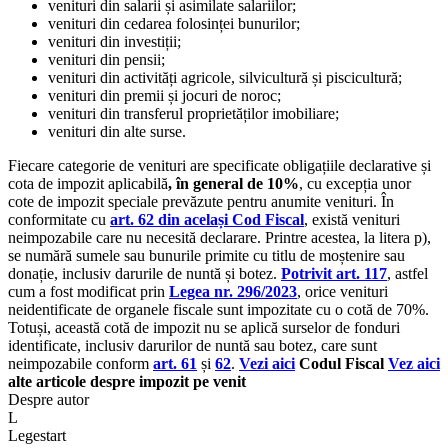
venituri din salarii și asimilate salariilor;
venituri din cedarea folosinței bunurilor;
venituri din investiții;
venituri din pensii;
venituri din activități agricole, silvicultură și piscicultură;
venituri din premii și jocuri de noroc;
venituri din transferul proprietăților imobiliare;
venituri din alte surse.
Fiecare categorie de venituri are specificate obligațiile declarative și
cota de impozit aplicabilă
, în general de 10%
, cu excepția unor
cote de impozit speciale prevăzute pentru anumite venituri. În
conformitate cu
art. 62 din același Cod Fiscal
, există venituri
neimpozabile care nu necesită declarare. Printre acestea, la litera p),
se numără sumele sau bunurile primite cu titlu de moștenire sau
donație, inclusiv darurile de nuntă și botez.
Potrivit art. 117
, astfel
cum a fost modificat prin
Legea nr. 296/2023
, orice venituri
neidentificate de organele fiscale sunt impozitate cu o cotă de 70%.
Totuși, această cotă de impozit nu se aplică surselor de fonduri
identificate, inclusiv darurilor de nuntă sau botez, care sunt
neimpozabile conform
art. 61
și
62
.
Vezi aici
Codul Fiscal
Vez aici
alte articole despre impozit pe venit
Despre autor
L
Legestart