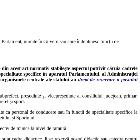
 în Parlament, numite în Guvern sau care îndeplinesc funcții de
5 din acest act normativ stabileşte aspectul potrivit căruia cadrele
ecialitate specifice în aparatul Parlamentului, al Administrației
 organismele centrale ale statului au
drept de rezervare a postului
ubprefect, președinte și vicepreședinte al consiliului județean, primar,
eret și sport.
te ca personal de conducere sau în funcții de specialitate specifice la
tului și Sportului.
lectiv de muncă la nivel de ramură.
 sunt cadre didactice, li se rezervă postul didactic sau catedra pentru