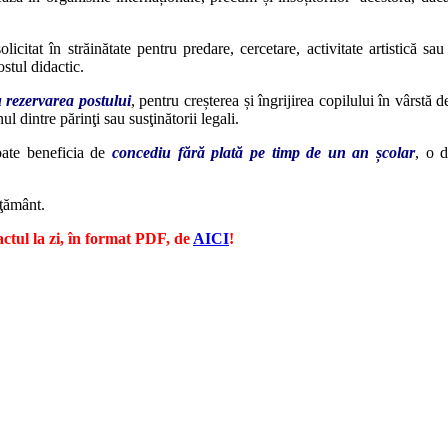
licitat în străinătate pentru predare, cercetare, activitate artistică 
ostul didactic.
cu rezervarea postului
, pentru creșterea și îngrijirea copilului în vârstă
 dintre părinţi sau susţinătorii legali.
poate beneficia de
concediu fără plată pe timp de un an școlar
, o d
ăţământ.
ctul la zi, în format PDF, de
AICI
!