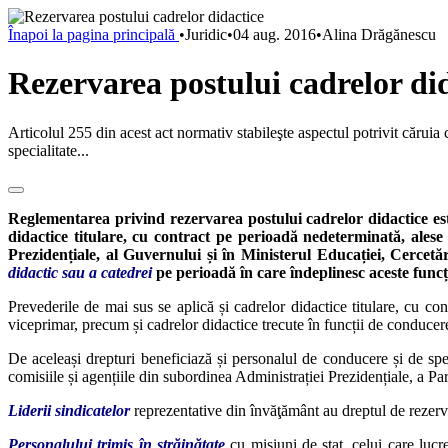
Înapoi la pagina principală
•
Juridic
•
04 aug. 2016
•
Alina Drăgănescu
Rezervarea postului cadrelor di
Articolul 255 din acest act normativ stabileşte aspectul potrivit căruia
specialitate...
Reglementarea privind rezervarea postului cadrelor didactice e
didactice titulare, cu contract pe perioadă nedeterminată, alese
Prezidențiale, al Guvernului și în Ministerul Educației, Cercetă
didactic sau a catedrei
pe perioadă în care îndeplinesc aceste funcți
Prevederile de mai sus se aplică și cadrelor didactice titulare, cu c
viceprimar, precum și cadrelor didactice trecute în funcții de conducere
De aceleași drepturi beneficiază și personalul de conducere și de spec
comisiile și agențiile din subordinea Administrației Prezidențiale, a Pa
Liderii sindicatelor
reprezentative din învăţământ au dreptul de rezerva
Personalului trimis în străinătate
cu misiuni de stat, celui care lucr