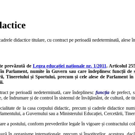
dactice
 cadrele didactice titulare, cu contract pe perioadă nedeterminată, alese
ste prevăzută de
Legea educației naționale nr. 1/2011
. Articolul 25
 în Parlament, numite în Guvern sau care îndeplinesc funcții de sp
rii, Tineretului și Sportului, precum și cele alese de Parlament în
i.
ontract pe perioadă nedeterminată, care îndeplinesc
funcția
de prefect, s
, de îndrumare și de control în sistemul de învăţământ, de cultură, de tin
ialitate de la casa corpului didactic, precum și cadrele didactice numi
rlamentului, a Guvernului sau a Ministerului Educației, Cercetării, Tinere
re a postului, conform prevederilor legale în vigoare și contractului co
ează în organisme internaționale, precum și însoțitorilor acestora, dacă