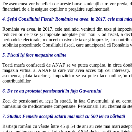
De asemenea vor beneficia de aceste burse studenții care vor preda, de 
financiară de a le asigura copiilor o pregătire suplimentară.
4. Şeful Consiliului Fiscal: România va avea, în 2017, cele mai mici 
România va avea, în 2017, cele mai mici venituri din taxe şi impozi
reducerilor de taxe şi impozite adoptate prin noul Cod fiscal, a decl
perioadele electorale, reduceri masive de taxe şi impozite, iar contribu
subliniat preşedintele Consiliului fiscal, care anticipează că România 
5. Fiscul își face magazine online
Toată marfa confiscată de ANAF se va putea cumpăra, în circa două lu
magazin virtual al ANAF la care vor avea acces toţi cei interesaţi
asemenea, plata taxelor şi impozitelor se va putea face online, în ci
contribuabililor.
6. De ce au protestat pensionarii în fața Guvernului
Zeci de pensionari au ieşit în stradă, în faţa Guvernului, şi au cerut
numărului de medicamente compensate. Pensionarii l-au chemat să stea
7. Studiu: Femeile acceptă salarii mai mici cu 500 lei ca bărbații
Bărbații români cu vârste între 45 și 54 de ani au cele mai mari aștep
ani se mulțumesc cu un salariu lunar de 3.853 de lei, arată rezultatele 