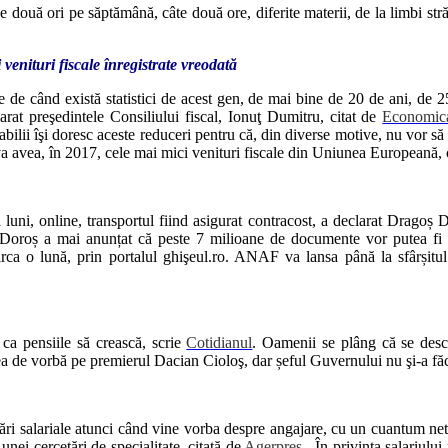
două ori pe săptămână, câte două ore, diferite materii, de la limbi străi
venituri fiscale înregistrate vreodată
te de când există statistici de acest gen, de mai bine de 20 de ani, 
arat preşedintele Consiliului fiscal, Ionuţ Dumitru, citat de
Economica
abilii îşi doresc aceste reduceri pentru că, din diverse motive, nu vor să 
va avea, în 2017, cele mai mici venituri fiscale din Uniunea Europeană, 
ni, online, transportul fiind asigurat contracost, a declarat Dragoș D
. Doroș a mai anunțat că peste 7 milioane de documente vor putea fi
rca o lună, prin portalul ghişeul.ro. ANAF va lansa până la sfârșitul a
 ca pensiile să crească, scrie
Cotidianul
. Oamenii se plâng că se descu
 de vorbă pe premierul Dacian Cioloş, dar șeful Guvernului nu şi-a făcu
tări salariale atunci când vine vorba despre angajare, cu un cuantum net 
unei cercetări de specialitate, citată de
Agerpres
. În privința salariulu