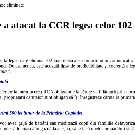
 atacat la CCR legea celor 102 
re la legea care elimină 102 taxe nefiscale, conform unui comunicat ofi
nd. De asemenea, este acuzată lipsa de predictibilitate şi coerenţă a leg
tuite”
.
utată
eferitor la introducerea RCA obligatorie la căruțe va fi lămurit prin nor
proprietarii căruțelor sunt obligați să își înregistreze căruța la primăr
primi 500 lei lunar de la Primăria Capitalei
 vor avea grijă de bătrâni sau meditează copii din familiile defavoriz
trebuie să locuiască în gazdă la aceștia, să le facă unele cumpărături și să