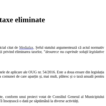
taxe eliminate
cial citat de
Mediafax
.
Șeful statului argumentează că actul normativ
ii privind eliminarea taxelor,
”deoarece nu cuprinde soluţii legislative
mele de aplicare ale OUG nr. 54/2016. Este a doua eroare din legislația
ia comunei de care aparțin și, mai mult, plătesc și o taxă anuală pentru
ate, conform unui proiect votat de Consiliul General al Municipiului
 îi însoțească o dată pe săptămână la diverse activități.