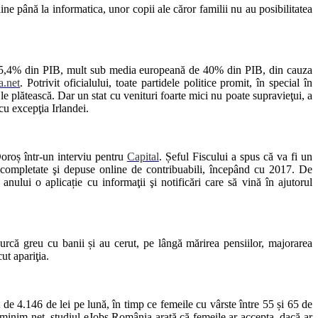
ne până la informatica, unor copii ale căror familii nu au posibilitatea
de 25,4% din PIB, mult sub media europeană de 40% din PIB, din cauza
.net
. Potrivit oficialului, toate partidele politice promit, în special în
le plătească. Dar un stat cu venituri foarte mici nu poate supravieţui, a
cu excepţia Irlandei.
oroș într-un interviu pentru
Capital
. Șeful Fiscului a spus că va fi un
 completate şi depuse online de contribuabili, începând cu 2017. De
nului o aplicație cu informaţii şi notificări care să vină în ajutorul
rcă greu cu banii și au cerut, pe lângă mărirea pensiilor, majorarea
t apariţia.
de 4.146 de lei pe lună, în timp ce femeile cu vârste între 55 și 65 de
i minim net, studiul eJobs România arată că femeile ar accepta, dacă ar