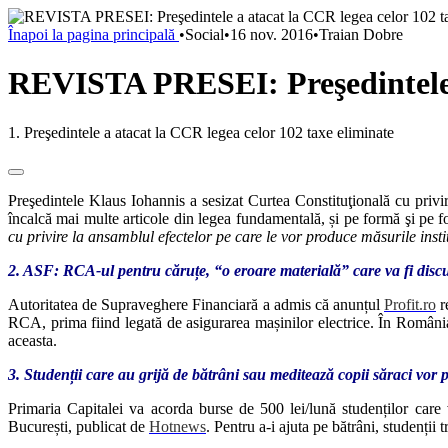
Înapoi la pagina principală
•
Social
•
16 nov. 2016
•
Traian Dobre
REVISTA PRESEI: Preşedintele a
1. Preşedintele a atacat la CCR legea celor 102 taxe eliminate
Preşedintele Klaus Iohannis a sesizat Curtea Constituţională cu privi
încalcă mai multe articole din legea fundamentală, și pe formă şi pe fo
cu privire la ansamblul efectelor pe care le vor produce măsurile insti
2. ASF: RCA-ul pentru căruțe, “o eroare materială” care va fi disc
Autoritatea de Supraveghere Financiară a admis că anunțul
Profit.ro
r
RCA, prima fiind legată de asigurarea mașinilor electrice. În România, 
aceasta.
3. Studenții care au grijă de bătrâni sau meditează copii săraci vor 
Primaria Capitalei va acorda burse de 500 lei/lună studenților care
București, publicat de
Hotnews
. Pentru a-i ajuta pe bătrâni, studenții 