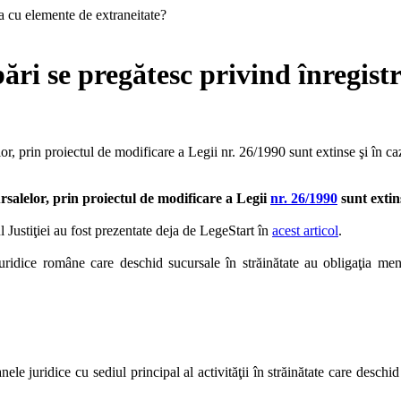
ări se pregătesc privind înregist
r, prin proiectul de modificare a Legii nr. 26/1990 sunt extinse şi în ca
rsalelor, prin proiectul de modificare a Legii
nr. 26/1990
sunt extins
l Justiţiei au fost prezentate deja de LegeStart în
acest articol
.
uridice române care deschid sucursale în străinătate au obligaţia men
nele juridice cu sediul principal al activităţii în străinătate care desch