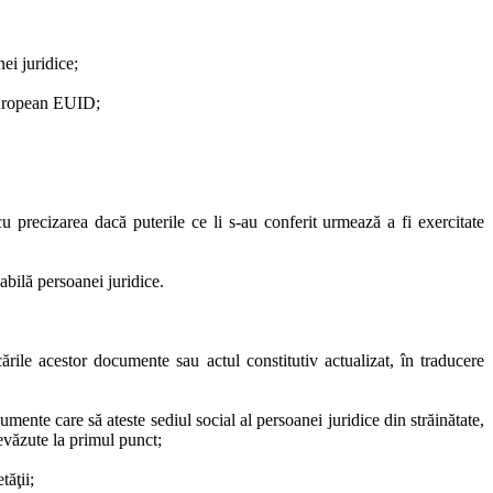
ei juridice;
l european EUID;
 cu precizarea dacă puterile ce li s-au conferit urmează a fi exercitate
bilă persoanei juridice.
ările acestor documente sau actul constitutiv actualizat, în traducere
nte care să ateste sediul social al persoanei juridice din străinătate,
revăzute la primul punct;
tăţii;