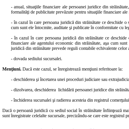
- anual, situaţiile financiare ale persoanei juridice din străinătate
formalităţi de publicitate prevăzute pentru situaţiile financiare al
- în cazul în care persoana juridică din străinătate ce deschide o
cum sunt ele întocmite, auditate şi publicate în conformitate cu le
- în cazul în care persoana juridică din străinătate ce deschi
financiare ale agentului economic din străinătate, aşa cum sunt
juridică din străinătate prevede reguli contabile echivalente celo
- dovada sediului sucursalei.
Menţiuni.
Dacă este cazul, se înregistrează menţiuni referitoare la:
- deschiderea şi încetarea unei proceduri judiciare sau extrajudici
- dizolvarea, deschiderea lichidării persoanei juridice din străinătat
- închiderea sucursalei şi radierea acesteia din registrul comerţului
Dacă o persoană juridică cu sediul social în străinătate înfiinţează m
sunt înregistrate celelalte sucursale, precizându-se care este registrul pr