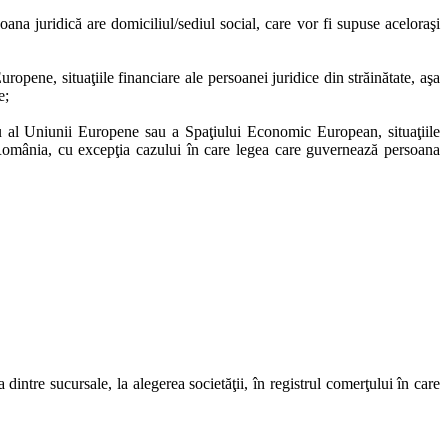
ersoana juridică are domiciliul/sediul social, care vor fi supuse aceloraşi
opene, situaţiile financiare ale persoanei juridice din străinătate, aşa
e;
u al Uniunii Europene sau a Spaţiului Economic European, situaţiile
n România, cu excepţia cazului în care legea care guvernează persoana
ntre sucursale, la alegerea societăţii, în registrul comerţului în care