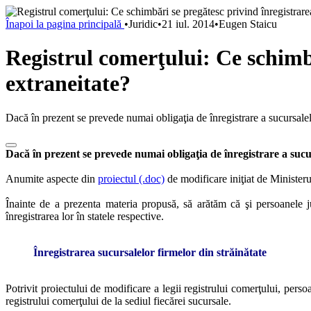
Înapoi la pagina principală
•
Juridic
•
21 iul. 2014
•
Eugen Staicu
Registrul comerţului: Ce schimb
extraneitate?
Dacă în prezent se prevede numai obligaţia de înregistrare a sucursalelo
Dacă în prezent se prevede numai obligaţia de înregistrare a sucu
Anumite aspecte din
proiectul (.doc)
de modificare iniţiat de Ministeru
Înainte de a prezenta materia propusă, să arătăm că şi
persoanele j
înregistrarea lor în statele respective.
Înregistrarea sucursalelor firmelor din străinătate
Potrivit proiectului de modificare a legii registrului comerţului, persoa
registrului comerţului de la sediul fiecărei sucursale.