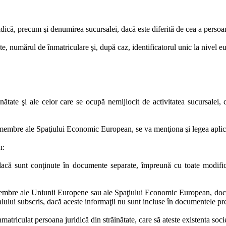
dică, precum şi denumirea sucursalei, dacă este diferită de cea a persoan
ătate, numărul de înmatriculare şi, după caz, identificatorul unic la nive
inătate şi ale celor care se ocupă nemijlocit de activitatea sucursalei,
nt membre ale Spaţiului Economic European, se va menţiona şi legea aplica
n:
e, dacă sunt conţinute în documente separate, împreună cu toate modific
 membre ale Uniunii Europene sau ale Spaţiului Economic European, docume
italului subscris, dacă aceste informaţii nu sunt incluse în documentele p
 înmatriculat persoana juridică din străinătate, care să ateste existenta socie