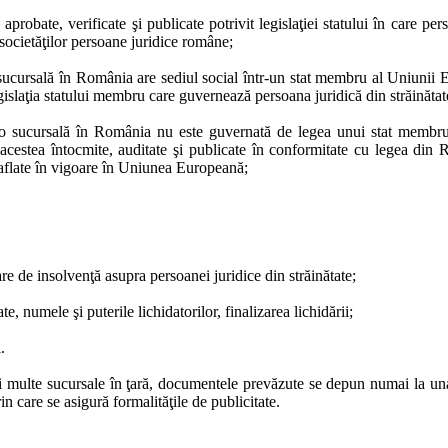
, aprobate, verificate şi publicate potrivit legislaţiei statului în care p
e societăţilor persoane juridice române;
 sucursală în România are sediul social într-un stat membru al Uniunii Eur
gislaţia statului membru care guvernează persoana juridică din străinătat
de o sucursală în România nu este guvernată de legea unui stat membr
 acestea întocmite, auditate şi publicate în conformitate cu legea di
r aflate în vigoare în Uniunea Europeană;
are de insolvenţă asupra persoanei juridice din străinătate;
e, numele şi puterile lichidatorilor, finalizarea lichidării;
.
ai multe sucursale în
ţară
, documentele prevăzute se depun numai la una di
in care se asigură formalităţile de publicitate.