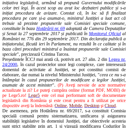
inițiativa legislativă, urmând să propună Guvernului modificările
celor trei legi. În acest scop au avut loc dezbateri publice și s-a
inițiat procedura de avizare. Constat că, în loc să fi finalizat
procedura pe care și-a asumat-o, ministrul Justiției a luat act că
trebuie să prezinte propunerile sale Comisiei speciale comune,
constituite în baza
Hotărârii nr. 69
adoptată de Camera Deputaților
și Senat la 27 septembrie 2017 și publicată în
Monitorul Oficial
al
României nr. 776 din 29 septembrie 2017. Din declarația publică a
inițiatorului, făcută ieri în Parlament, nu rezultă în ce calitate și în
baza cărei proceduri ministrul a înaintat propunerile sale Comisiei
speciale
", precizează Cristina Tarcea.
Președintele ÎCCJ mai arată că, potrivit art. 27 alin. 2 din
Legea nr.
24/2000
, în cazul proiectelor unor legi complexe, care interesează
domeniul de activitate al Justiției, se pot constitui comisii de
elaborare, dar numai la nivelul Ministerului Justiției, "
ceea ce nu s-a
întâmplat în cazul propunerilor de modificare a legilor Justiției,
asumate de acest minister
".
(P) Aveţi nevoie de acte normative
actualizate la zi? Le puteţi cumpăra online (format PDF, MOBI) de
pe Lege5.ro!
Lege5
este cel mai performant soft de documentare
legislativă din România şi este creat pentru a fi utilizat pe orice
dispozitiv aveţi la îndemână:
Online
,
Mobile
,
Desktop
şi
Cloud
.
De asemenea, prin Hotărârea nr. 69/2017, s-a constituit Comisia
specială comună pentru sistematizarea, unificarea și asigurarea
stabilității legislative în domeniul Justiției, dar obiectivele acesteia
sunt strict stabilite prin art. 1 și vizează modificarea Codurilor în