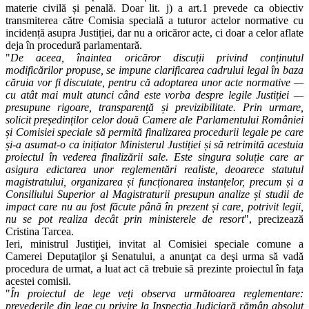
materie civilă și penală. Doar lit. j) a art.1 prevede ca obiectiv
transmiterea către Comisia specială a tuturor actelor normative cu
incidență asupra Justiției, dar nu a oricăror acte, ci doar a celor aflate
deja în procedură parlamentară.
"
De aceea, înaintea oricăror discuții privind conținutul
modificărilor propuse, se impune clarificarea cadrului legal în baza
căruia vor fi discutate, pentru că adoptarea unor acte normative —
cu atât mai mult atunci când este vorba despre legile Justiției —
presupune rigoare, transparență și previzibilitate. Prin urmare,
solicit președinților celor două Camere ale Parlamentului României
și Comisiei speciale să permită finalizarea procedurii legale pe care
și-a asumat-o ca inițiator Ministerul Justiției și să retrimită acestuia
proiectul în vederea finalizării sale. Este singura soluție care ar
asigura edictarea unor reglementări realiste, deoarece statutul
magistratului, organizarea și funcționarea instanțelor, precum și a
Consiliului Superior al Magistraturii presupun analize și studii de
impact care nu au fost făcute până în prezent și care, potrivit legii,
nu se pot realiza decât prin ministerele de resort
", precizează
Cristina Tarcea.
Ieri, ministrul Justiţiei, invitat al Comisiei speciale comune a
Camerei Deputaţilor şi Senatului, a anunţat ca deşi urma să vadă
procedura de urmat, a luat act că trebuie să prezinte proiectul în faţa
acestei comisii.
"
În proiectul de lege veți observa următoarea reglementare:
prevederile din lege cu privire la Inspecția Judiciară rămân absolut