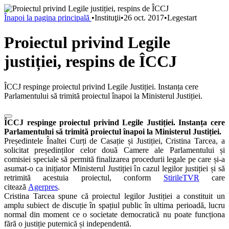
Înapoi la pagina principală
•
Instituţii
•
26 oct. 2017
•
Legestart
Proiectul privind Legile
justiției, respins de ÎCCJ
ÎCCJ respinge proiectul privind Legile Justiției. Instanța cere
Parlamentului să trimită proiectul înapoi la Ministerul Justiției.
ÎCCJ respinge proiectul privind Legile Justiției. Instanța cere
Parlamentului să trimită proiectul înapoi la Ministerul Justiției.
Președintele Înaltei Curți de Casație și Justiției, Cristina Tarcea, a
solicitat președinților celor două Camere ale Parlamentului și
comisiei speciale să permită finalizarea procedurii legale pe care și-a
asumat-o ca inițiator Ministerul Justiției în cazul legilor justiției și să
retrimită acestuia proiectul, conform
StirileTVR
care
citează
Agerpres
.
Cristina Tarcea spune că proiectul legilor Justiției a constituit un
amplu subiect de discuție în spațiul public în ultima perioadă, lucru
normal din moment ce o societate democratică nu poate funcționa
fără o justiție puternică și independentă.