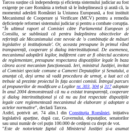
Tarcea susține că independența și eficiența sistemului judiciar au fost
exigențe pe care România a trebuit să le îndeplinească și arată că, la
momentul aderării României la Uniunea Europeană, a fost instituit
Mecanismul de Cooperare și Verificare (MCV) pentru a remedia
deficiențele reformei sistemului judiciar și pentru a combate corupția.
"
În ultimul raport al Comisiei către Parlamentul European și
Consiliu, se subliniază că pentru îndeplinirea obiectivelor de
referință ale Mecanismului este nevoie de 'o combinație de măsuri
legislative și instituționale'. Or, aceasta presupune în primul rând
transparență, cooperare și dialog interinstituțional. De asemenea,
mecanismul adoptării legilor, indiferent care ar fi obiectul acestora
de reglementare, presupune respectarea dispozițiilor legale în baza
cărora acest mecanism funcționează. Ieri, ministrul Justiției, invitat
al Comisiei speciale comune a Camerei Deputaților și Senatului, a
anunțat că, deși urma să vadă procedura de urmat, a luat act că
trebuie să prezinte proiectul în fața acestei comisii. Întregul parcurs
al propunerilor de modificare a Legilor
nr. 303
,
304
și
317
adoptate
în anul 2004 demonstrează că nu a existat transparență, cooperare
și dialog interinstituțional și că nu au fost respectate dispozițiile
legale care reglementează mecanismul de elaborare și adoptare a
actelor normative
", declară Tarcea.
Astfel, potrivit art. 74 alin.1 din
Constituția României
, inițiativa
legislativă aparține, după caz, Guvernului, deputaților, senatorilor
sau unui număr de cel puțin 100.000 de cetățeni cu drept de vot.
"
Este de notorietate faptul că Ministerul Justiției și-a asumat