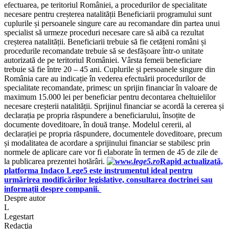
efectuarea, pe teritoriul României, a procedurilor de specialitate
necesare pentru creșterea natalității Beneficiarii programului sunt
cuplurile și persoanele singure care au recomandare din partea unui
specialist să urmeze proceduri necesare care să aibă ca rezultat
creșterea natalității. Beneficiarii trebuie să fie cetățeni români și
procedurile recomandate trebuie să se desfășoare într-o unitate
autorizată de pe teritoriul României. Vârsta femeii beneficiare
trebuie să fie între 20 – 45 ani. Cuplurile și persoanele singure din
România care au indicație în vederea efectuării procedurilor de
specialitate recomandate, primesc un sprijin financiar în valoare de
maximum 15.000 lei per beneficiar pentru decontarea cheltuielilor
necesare creșterii natalității. Sprijinul financiar se acordă la cererea și
declarația pe propria răspundere a beneficiarului, însoțite de
documente doveditoare, în două tranșe. Modelul cererii, al
declarației pe propria răspundere, documentele doveditoare, precum
și modalitatea de acordare a sprijinului financiar se stabilesc prin
normele de aplicare care vor fi elaborate în termen de 45 de zile de
la publicarea prezentei hotărâri.
Rapid actualizată,
platforma Indaco Lege5 este instrumentul ideal pentru
urmărirea modificărilor legislative, consultarea doctrinei sau
informații despre companii.
Despre autor
L
Legestart
Redacţia