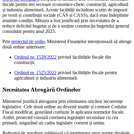
fiscale pentru trei sectoare economice-cheie: construcții, agricultură
și industria alimentară. Aceste facilități includeau scutiri de impozit
pe venit și contribuții sociale (CAS și CASS), dacă erau îndeplinite
anumite condiții. Măsura a fost justificată prin necesitatea de a
reduce deficitul bugetar și de a susține construcția bugetului general
consolidat pentru anul 2025.
Prin
proiectul de ordin
, Ministerul Finanțelor intenționează să abroge
două ordine anterioare:
Ordinul nr. 1528/2022
privind facilitățile fiscale din
construcții;
Ordinul nr. 1525/2022
privind facilitățile fiscale pentru
agricultură și industria alimentară.
Necesitatea Abrogării Ordinelor
Ministerul justifică abrogarea prin eliminarea oricăror incoerențe
legislative. Cele două ordine au devenit inutile și contrare Codului
Fiscal modificat, generând confuzie în aplicarea normelor fiscale.
Astfel, proiectul vizează corelarea legislației secundare cu cea
primară, asigurând un cadru legislativ coerent și unitar.
Referatul de aprobare subliniază că menținerea unor norme depășite