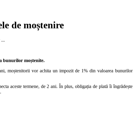
ele de moștenire
...
a bunurilor moștenite.
 ani, moștenitorii vor achita un impozit de 1% din valoarea bunurilor
cta aceste termene, de 2 ani. În plus, obligația de plată îi îngrădește
.