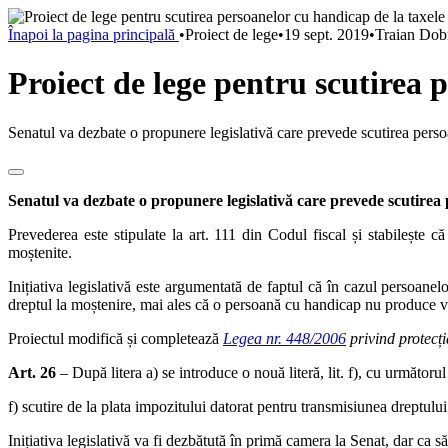
Înapoi la pagina principală
•
Proiect de lege
•
19 sept. 2019
•
Traian Dob
Proiect de lege pentru scutirea 
Senatul va dezbate o propunere legislativă care prevede scutirea perso
Senatul va dezbate o propunere legislativă care prevede scutirea
Prevederea este stipulate la art. 111 din Codul fiscal și stabilește
moștenite.
Inițiativa legislativă este argumentată de faptul că în cazul persoane
dreptul la moștenire, mai ales că o persoană cu handicap nu produce venit
Proiectul modifică și completează
Legea nr. 448/2006
privind protecț
Art. 26
– După litera a) se introduce o nouă literă, lit. f), cu următorul
f) scutire de la plata impozitului datorat pentru transmisiunea dreptulu
Inițiativa legislativă va fi dezbătută în primă camera la Senat, dar ca s