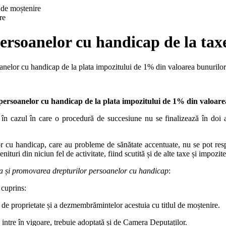
re
persoanelor cu handicap de la tax
anelor cu handicap de la plata impozitului de 1% din valoarea bunurilor 
 persoanelor cu handicap de la plata impozitului de 1% din valoare
 că în cazul în care o procedură de succesiune nu se finalizează în doi
lor cu handicap, care au probleme de sănătate accentuate, nu se pot respe
uri din niciun fel de activitate, fiind scutită și de alte taxe și impozite
ia și promovarea drepturilor persoanelor cu handicap
:
 cuprins:
i de proprietate și a dezmembrămintelor acestuia cu titlul de moștenire.
ă intre în vigoare, trebuie adoptată și de Camera Deputaților.