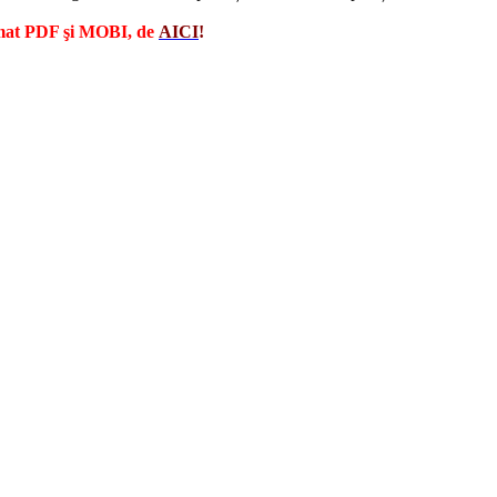
ormat PDF şi MOBI, de
A
IC
I
!