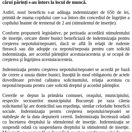
cărui părinți s-au întors la locul de muncă.
Astfel, noul beneficiu s-ar adăuga indemnizației de 650 de lei,
primită de mama copilului care s-a întors din concediul de îngrijire a
copilului înainte de termenul de 2 ani (stimulentul de inserție).
Conform propunerii legislative, pe perioada acordării stimulentului
de inserţie, oricare dintre bunici beneficiază de indemnizaţia pentru
creşterea nepotului/nepoatei, dacă se află în relaţii de rudenie
firească sau din adopţie cu nepotul/nepoata pentru care solicită
indemnizaţia, are acordul părinţilor acestuia/acesteia şi se ocupă de
creşterea şi îngrijirea acestuia/acesteia.
Indemnizaţia pentru creşterea nepotului/nepoatei se acordă pe bază
de cerere a unuia dintre bunici, însoţită în mod obligatoriu de actele
doveditoare privind calitatea solicitantului, relaţia acestuia cu
nepotul/nepoata pentru care solicită dreptul şi acordul părinţilor.
Cererile se depun la primăria comunei, oraşului, municipiului,
respectiv sectoarelor municipiului Bucureşti pe raza căreia
solicitantul îşi are domiciliul sau reşedinţa, similar celorlalte beneficii
sociale. Indemnizaţia pentru creşterea nepotului/nepoatei se
stabileşte de la data depunerii cererii. Indemnizaţia încetează odată
cu încetarea dreptului la stimulentul de inserţie. Indemnizaţia se
suspendă odată cu suspendarea dreptului la stimulentul de inserţie.