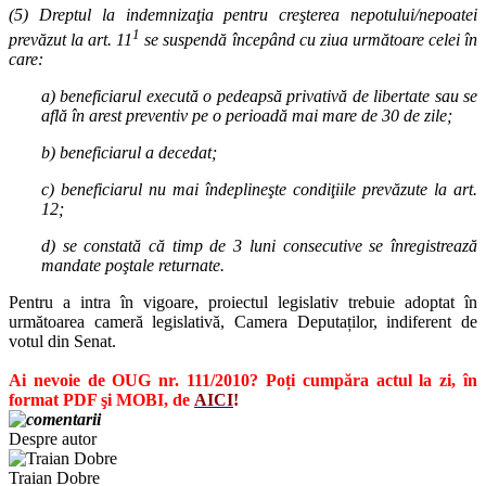
(5) Dreptul la indemnizaţia pentru creşterea nepotului/nepoatei
1
prevăzut la art. 11
se suspendă începând cu ziua următoare celei în
care:
a) beneficiarul execută o pedeapsă privativă de libertate sau se
află în arest preventiv pe o perioadă mai mare de 30 de zile;
b) beneficiarul a decedat;
c) beneficiarul nu mai îndeplineşte condiţiile prevăzute la art.
12;
d) se constată că timp de 3 luni consecutive se înregistrează
mandate poştale returnate.
Pentru a intra în vigoare, proiectul legislativ trebuie adoptat în
următoarea cameră legislativă, Camera Deputaților, indiferent de
votul din Senat.
Ai nevoie de
OUG nr. 111/2010
? Poți cumpăra actul la zi, în
format PDF şi MOBI, de
A
IC
I
!
Despre autor
Traian Dobre