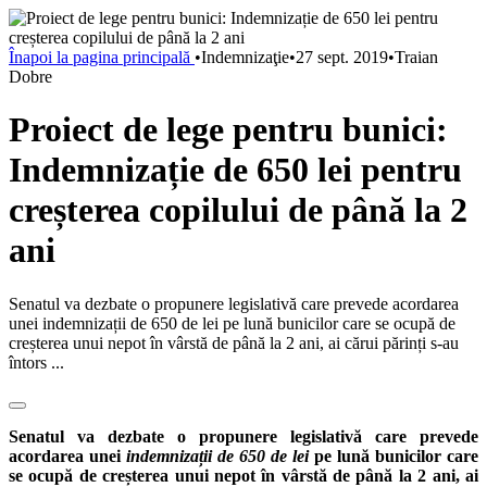
Înapoi la pagina principală
•
Indemnizaţie
•
27 sept. 2019
•
Traian
Dobre
Proiect de lege pentru bunici:
Indemnizație de 650 lei pentru
creșterea copilului de până la 2
ani
Senatul va dezbate o propunere legislativă care prevede acordarea
unei indemnizații de 650 de lei pe lună bunicilor care se ocupă de
creșterea unui nepot în vârstă de până la 2 ani, ai cărui părinți s-au
întors ...
Senatul va dezbate o propunere legislativă care prevede
acordarea unei
indemnizații de 650 de lei
pe lună bunicilor care
se ocupă de creșterea unui nepot în vârstă de până la 2 ani, ai