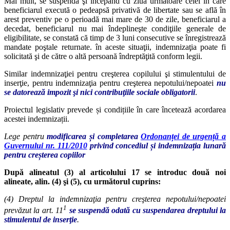
Mai mult, se suspendă şi începând cu ziua următoare celei în care
beneficiarul execută o pedeapsă privativă de libertate sau se află în
arest preventiv pe o perioadă mai mare de 30 de zile, beneficiarul a
decedat, beneficiarul nu mai îndeplineşte condiţiile generale de
eligibilitate, se constată că timp de 3 luni consecutive se înregistrează
mandate poştale returnate. în aceste situaţii, indemnizaţia poate fi
solicitată şi de către o altă persoană îndreptăţită conform legii.
Similar indemnizaţiei pentru creşterea copilului şi stimulentului de
inserţie, pentru indemnizaţia pentru creşterea nepotului/nepoatei
nu
se datorează impozit şi nici contribuţiile sociale obligatorii
.
Proiectul legislativ prevede și condițiile în care încetează acordarea
acestei indemnizații.
Lege pentru
modificarea și completarea
Ordonanței de urgență a
Guvernului nr. 111/2010
privind concediul și indemnizația lunară
pentru creșterea copiilor
După alineatul (3) al articolului 17 se introduc două noi
alineate, alin. (4) şi (5), cu următorul cuprins:
(4) Dreptul la indemnizaţia pentru creşterea nepotului/nepoatei
1
prevăzut la art. 11
se suspendă odată cu suspendarea dreptului la
stimulentul de inserţie
.