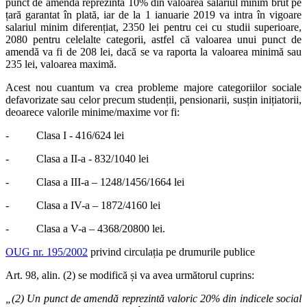
punct de amendă reprezintă 10% din valoarea salariul minim brut pe
țară garantat în plată, iar de la 1 ianuarie 2019 va intra în vigoare
salariul minim diferențiat, 2350 lei pentru cei cu studii superioare,
2080 pentru celelalte categorii, astfel că valoarea unui punct de
amendă va fi de 208 lei, dacă se va raporta la valoarea minimă sau
235 lei, valoarea maximă.
Acest nou cuantum va crea probleme majore categoriilor sociale
defavorizate sau celor precum studenții, pensionarii, susțin inițiatorii,
deoarece valorile minime/maxime vor fi:
- Clasa I - 416/624 lei
- Clasa a II-a - 832/1040 lei
- Clasa a III-a – 1248/1456/1664 lei
- Clasa a IV-a – 1872/4160 lei
- Clasa a V-a – 4368/20800 lei.
OUG nr. 195/2002
privind circulația pe drumurile publice
Art. 98, alin. (2) se modifică și va avea următorul cuprins:
„(2) Un punct de amendă reprezintă valoric 20% din indicele social