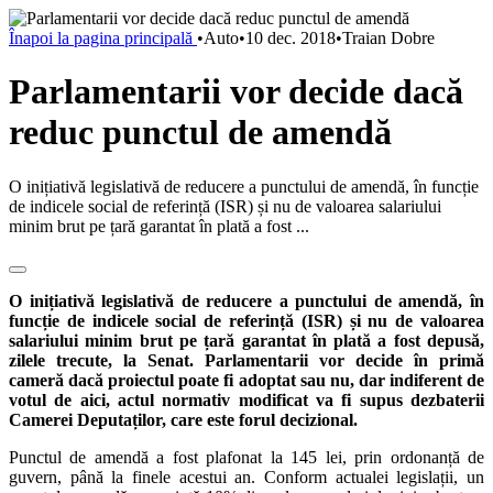
Înapoi la pagina principală
•
Auto
•
10 dec. 2018
•
Traian Dobre
Parlamentarii vor decide dacă
reduc punctul de amendă
O inițiativă legislativă de reducere a punctului de amendă, în funcție
de indicele social de referință (ISR) și nu de valoarea salariului
minim brut pe țară garantat în plată a fost ...
O inițiativă legislativă de reducere a punctului de amendă, în
funcție de indicele social de referință (ISR) și nu de valoarea
salariului minim brut pe țară garantat în plată a fost depusă,
zilele trecute, la Senat. Parlamentarii vor decide în primă
cameră dacă proiectul poate fi adoptat sau nu, dar indiferent de
votul de aici, actul normativ modificat va fi supus dezbaterii
Camerei Deputaților, care este forul decizional.
Punctul de amendă a fost plafonat la 145 lei, prin ordonanță de
guvern, până la finele acestui an. Conform actualei legislații, un