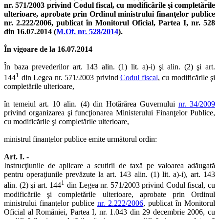
nr. 571/2003 privind Codul fiscal, cu modificările şi completările
ulterioare, aprobate prin Ordinul ministrului finanţelor publice
nr. 2.222/2006, publicat în Monitorul Oficial, Partea I, nr. 528
din 16.07.2014 (
M.Of. nr. 528/2014
).
În vigoare de la 16.07.2014
În baza prevederilor art. 143 alin. (1) lit. a)-i) şi alin. (2) şi art.
1
144
din Legea nr. 571/2003 privind
Codul fiscal
, cu modificările şi
completările ulterioare,
în temeiul art. 10 alin. (4) din Hotărârea Guvernului
nr. 34/2009
privind organizarea şi funcţionarea Ministerului Finanţelor Publice,
cu modificările şi completările ulterioare,
ministrul finanţelor publice emite următorul ordin:
Art. I. -
Instrucţiunile de aplicare a scutirii de taxă pe valoarea adăugată
pentru operaţiunile prevăzute la art. 143 alin. (1) lit. a)-i), art. 143
1
alin. (2) şi art. 144
din Legea nr. 571/2003 privind Codul fiscal, cu
modificările şi completările ulterioare, aprobate prin Ordinul
ministrului finanţelor publice
nr. 2.222/2006
, publicat în Monitorul
Oficial al României, Partea I, nr. 1.043 din 29 decembrie 2006, cu