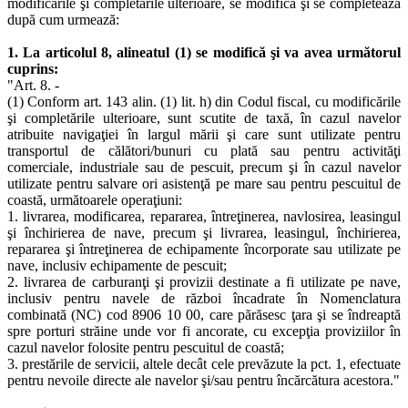
modificările şi completările ulterioare, se modifică şi se completează
după cum urmează:
1. La articolul 8, alineatul (1) se modifică şi va avea următorul
cuprins:
"Art. 8. -
(1) Conform art. 143 alin. (1) lit. h) din Codul fiscal, cu modificările
şi completările ulterioare, sunt scutite de taxă, în cazul navelor
atribuite navigaţiei în largul mării şi care sunt utilizate pentru
transportul de călători/bunuri cu plată sau pentru activităţi
comerciale, industriale sau de pescuit, precum şi în cazul navelor
utilizate pentru salvare ori asistenţă pe mare sau pentru pescuitul de
coastă, următoarele operaţiuni:
1. livrarea, modificarea, repararea, întreţinerea, navlosirea, leasingul
şi închirierea de nave, precum şi livrarea, leasingul, închirierea,
repararea şi întreţinerea de echipamente încorporate sau utilizate pe
nave, inclusiv echipamente de pescuit;
2. livrarea de carburanţi şi provizii destinate a fi utilizate pe nave,
inclusiv pentru navele de război încadrate în Nomenclatura
combinată (NC) cod 8906 10 00, care părăsesc ţara şi se îndreaptă
spre porturi străine unde vor fi ancorate, cu excepţia proviziilor în
cazul navelor folosite pentru pescuitul de coastă;
3. prestările de servicii, altele decât cele prevăzute la pct. 1, efectuate
pentru nevoile directe ale navelor şi/sau pentru încărcătura acestora."