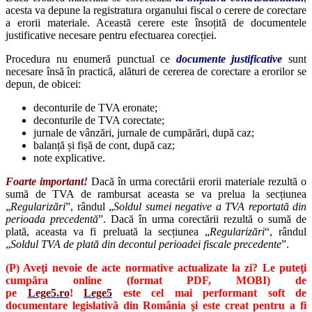
acesta va depune la registratura organului fiscal o cerere de corectare
a erorii materiale. Această cerere este însoțită de documentele
justificative necesare pentru efectuarea corecției.
Procedura nu enumeră punctual ce
documente justificative
sunt
necesare însă în practică, alături de cererea de corectare a erorilor se
depun, de obicei:
deconturile de TVA eronate;
deconturile de TVA corectate;
jurnale de vânzări, jurnale de cumpărări, după caz;
balanță și fișă de cont, după caz;
note explicative.
Foarte important!
Dacă în urma corectării erorii materiale rezultă o
sumă de TVA de rambursat aceasta se va prelua la secțiunea
„
Regularizări
”, rândul „
Soldul sumei negative a TVA reportată din
perioada precedentă
”. Dacă în urma corectării rezultă o sumă de
plată, aceasta va fi preluată la secțiunea „
Regularizări
“, rândul
„
Soldul TVA de plată din decontul perioadei fiscale precedente
”.
(P) Aveţi nevoie de acte normative actualizate la zi? Le puteţi
cumpăra online (format PDF, MOBI) de
pe
Lege5.ro
!
Lege5
este cel mai performant soft de
documentare legislativă din România şi este creat pentru a fi