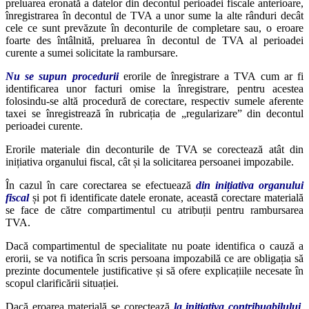
preluarea eronată a datelor din decontul perioadei fiscale anterioare,
înregistrarea în decontul de TVA a unor sume la alte rânduri decât
cele ce sunt prevăzute în deconturile de completare sau, o eroare
foarte des întâlnită, preluarea în decontul de TVA al perioadei
curente a sumei solicitate la rambursare.
Nu se supun procedurii
erorile de înregistrare a TVA cum ar fi
identificarea unor facturi omise la înregistrare, pentru acestea
folosindu-se altă procedură de corectare, respectiv sumele aferente
taxei se înregistrează în rubricația de „regularizare” din decontul
perioadei curente.
Erorile materiale din deconturile de TVA se corectează atât din
inițiativa organului fiscal, cât și la solicitarea persoanei impozabile.
În cazul în care corectarea se efectuează
din inițiativa organului
fiscal
și pot fi identificate datele eronate, această corectare materială
se face de către compartimentul cu atribuții pentru rambursarea
TVA.
Dacă compartimentul de specialitate nu poate identifica o cauză a
erorii, se va notifica în scris persoana impozabilă ce are obligația să
prezinte documentele justificative și să ofere explicațiile necesate în
scopul clarificării situației.
Dacă eroarea materială se corectează
la inițiativa contribuabilului
,