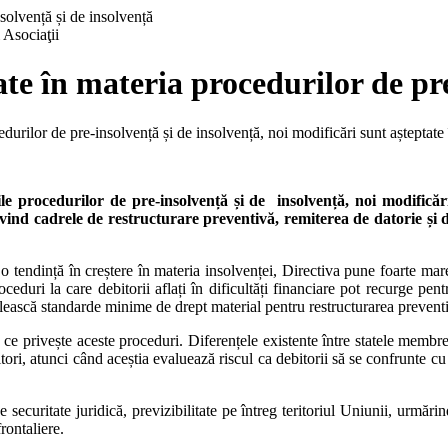
 Asociaţii
ate în materia procedurilor de pr
edurilor de pre-insolvență și de insolvență, noi modificări sunt așteptate 
bile procedurilor de pre-insolvență și de insolvență, noi modifică
ivind cadrele de restructurare preventivă, remiterea de datorie și 
o tendință în creștere în materia insolvenței, Directiva pune foarte mare 
duri la care debitorii aflați în dificultăți financiare pot recurge pent
ilească standarde minime de drept material pentru restructurarea prevent
 ce privește aceste proceduri. Diferențele existente între statele membre 
ri, atunci când aceștia evaluează riscul ca debitorii să se confrunte cu dif
 securitate juridică, previzibilitate pe întreg teritoriul Uniunii, urmăr
frontaliere.