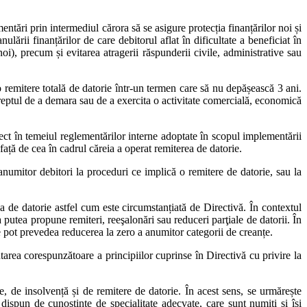
ntări prin intermediul cărora să se asigure protecția finanțărilor noi și
lării finanțărilor de care debitorul aflat în dificultate a beneficiat în
oi), precum și evitarea atragerii răspunderii civile, administrative sau
 remitere totală de datorie într-un termen care să nu depășească 3 ani.
dreptul de a demara sau de a exercita o activitate comercială, economică
rect în temeiul reglementărilor interne adoptate în scopul implementării
față de cea în cadrul căreia a operat remiterea de datorie.
 anumitor debitori la proceduri ce implică o remitere de datorie, sau la
a de datorie astfel cum este circumstanțiată de Directivă. În contextul
utea propune remiteri, reeşalonări sau reduceri parţiale de datorii. În
re pot prevedea reducerea la zero a anumitor categorii de creanțe.
area corespunzătoare a principiilor cuprinse în Directivă cu privire la
e, de insolvență și de remitere de datorie. În acest sens, se urmărește
 dispun de cunoștințe de specialitate adecvate, care sunt numiți și își