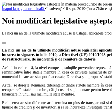
Înapoi la pagina principală
•
Insolvenţă
•
18 sept. 2019
•
Ţuca Zbârcea şi
Noi modificări legislative aștept
La nici un an de la ultimele modificări aduse legislației aplicabile proc
La nici un an de la ultimele modificări aduse legislației aplica
intrarea în vigoare, în iulie 2019, a Directivei (UE) 2019/1023 pr
de restructurare, de insolvență și de remitere de datorie.
Având în vedere că, la nivel european, soluțiile preventive reprezintă 
semnificative între statele membre în ceea ce privește numărul de proce
momentul la care acestea pot fi accesate, Directiva și-a propus să stab
Astfel, se dorește atenuarea diferențelor dintre statele membre în ceea
recuperare în statele membre, cât și costuri suplimentare pentru investito
financiare în unul sau mai multe state membre.
Reducerea acestor diferențe ar determina un plus de transparență și de
tipurile de creditori și de investitori și să se încurajeze investițiile trans