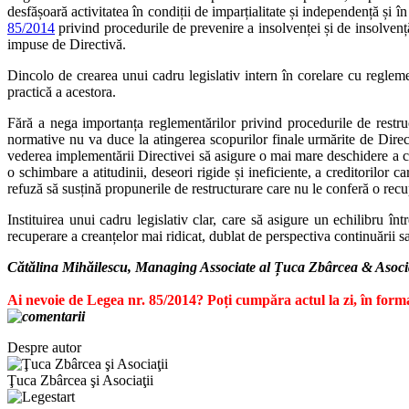
desfășoară activitatea în condiții de imparțialitate și independență și
85/2014
privind procedurile de prevenire a insolvenței și de insolvenț
impuse de Directivă.
Dincolo de crearea unui cadru legislativ intern în corelare cu reglemen
practică a acestora.
Fără a nega importanța reglementărilor privind procedurile de restruc
normative nu va duce la atingerea scopurilor finale urmărite de Directi
vederea implementării Directivei să asigure o mai mare deschidere a co
o schimbare a atitudinii, deseori rigide și ineficiente, a creditorilor 
refuză să susțină propunerile de restructurare care nu le conferă o recup
Instituirea unui cadru legislativ clar, care să asigure un echilibru într
recuperare a creanțelor mai ridicat, dublat de perspectiva continuării sa
Cătălina Mihăilescu,
Managing Associate al Țuca Zbârcea & Asocia
Ai nevoie de Legea nr. 85/2014? Poți cumpăra actul la zi, în fo
Despre autor
Ţuca Zbârcea şi Asociaţii