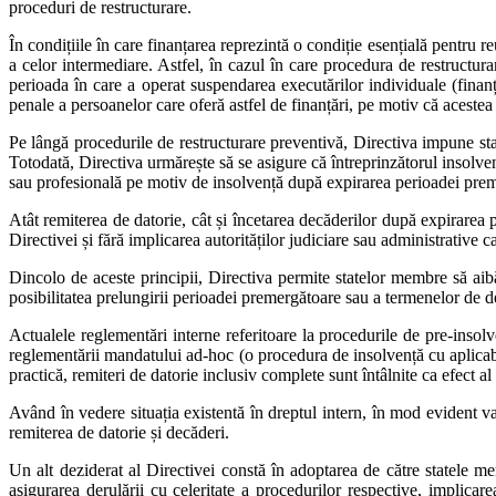
proceduri de restructurare.
În condițiile în care finanțarea reprezintă o condiție esențială pentru 
a celor intermediare. Astfel, în cazul în care procedura de restructurar
perioada în care a operat suspendarea executărilor individuale (finanță
penale a persoanelor care oferă astfel de finanțări, pe motiv că acestea 
Pe lângă procedurile de restructurare preventivă, Directiva impune sta
Totodată, Directiva urmărește să se asigure că întreprinzătorul insolve
sau profesională pe motiv de insolvență după expirarea perioadei preme
Atât remiterea de datorie, cât și încetarea decăderilor după expirarea 
Directivei și fără implicarea autorităților judiciare sau administrative 
Dincolo de aceste principii, Directiva permite statelor membre să aibă 
posibilitatea prelungirii perioadei premergătoare sau a termenelor de 
Actualele reglementări interne referitoare la procedurile de pre-insol
reglementării mandatului ad-hoc (o procedura de insolvență cu aplicabi
practică, remiteri de datorie inclusiv complete sunt întâlnite ca efect 
Având în vedere situația existentă în dreptul intern, în mod evident v
remiterea de datorie și decăderi.
Un alt deziderat al Directivei constă în adoptarea de către statele me
asigurarea derulării cu celeritate a procedurilor respective, implicar