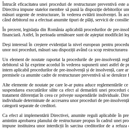
Întrucât eficacitatea unei proceduri de restructurare preventivă este a
Directiva impune statelor membre să pună la dispoziție debitorilor unu
măsuri urgente de restructurare, în vederea evitării insolvenței. În a
când debitorul nu a efectuat anumite tipuri de plăți, servicii de consil
În prezent, legislația din România aplicabilă procedurilor de pre-insol
financiară. Astfel, în perioada următoare sunt de așteptat modificări leg
Deși interesul în creștere evidențiat la nivel european pentru procedu
unor noi proceduri, măsuri sau dispoziții având ca scop restructurarea deb
Un element de noutate raportat la procedurile de pre-insolvență reglem
debitorul să își exprime acordul în vederea supunerii unei astfel de 
intern aplicabil procedurilor de pre-insolvență și de insolvență, care ar 
premisele ca anumite cadre de restructurare preventivă să se deruleze fă
Alte elemente de noutate pe care le-ar putea aduce reglementările ce
suspendarea executărilor silite ca efect al demarării unei proceduri 
tratament diferențiat în ceea ce privește suspendările individuale. Dir
individuale determinate de accesarea unor proceduri de pre-insolvență. Î
categorii separate de creditori.
Ca efect al implementării Directivei, anumite reguli aplicabile în pre
amintim aprobarea planului de restructurare propus în cadrul unei pro
impune instituirea unor interdicții în sarcina creditorilor de a refuz