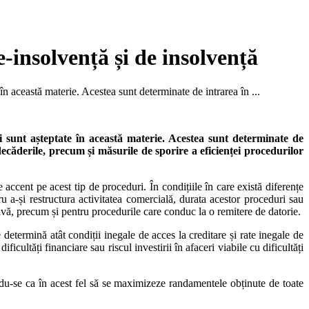
e-insolvență și de insolvență
în această materie. Acestea sunt determinate de intrarea în ...
ri sunt așteptate în această materie. Acestea sunt determinate de
decăderile, precum și măsurile de sporire a eficienței procedurilor
accent pe acest tip de proceduri. În condițiile în care există diferențe
ru a-și restructura activitatea comercială, durata acestor proceduri sau
ivă, precum și pentru procedurile care conduc la o remitere de datorie.
determină atât condiții inegale de acces la creditare și rate inegale de
icultăți financiare sau riscul investirii în afaceri viabile cu dificultăți
indu-se ca în acest fel să se maximizeze randamentele obținute de toate