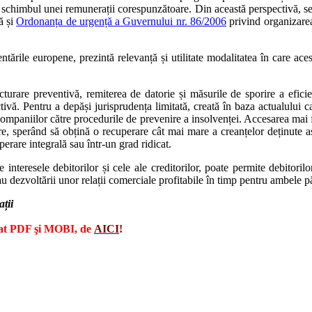
 în schimbul unei remunerații corespunzătoare. Din această perspectivă, 
ă și
Ordonanța de urgență a Guvernului nr. 86/2006
privind organizarea 
tările europene, prezintă relevanță și utilitate modalitatea în care aces
turare preventivă, remiterea de datorie și măsurile de sporire a efici
vă. Pentru a depăși jurisprudența limitată, creată în baza actualului ca
mpaniilor către procedurile de prevenire a insolvenței. Accesarea mai f
care, sperând să obțină o recuperare cât mai mare a creanțelor deținute asu
erare integrală sau într-un grad ridicat.
e interesele debitorilor și cele ale creditorilor, poate permite debitorilo
u dezvoltării unor relații comerciale profitabile în timp pentru ambele pă
ții
rmat PDF şi MOBI, de
A
IC
I
!