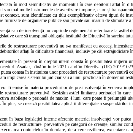
fectată în mod semnificativ de momentul în care debitorul aflat în dificu
l sau mai multe instrumente de avertizare timpurie, clare și transparent
cest context, sunt identificate cu titlu exemplificativ câteva tipuri de 
iere furnizate de organisme publice sau private sau măsuri de stimulare a 
vență sau de insolvență nu cuprinde reglementări referitoare la astfel de 
islative care să transpună obligația instituită de Directivă în sarcina tut
rile de restructurare preventivă nu s-a manifestat cu aceeași intensitat
itorilor aflați în dificultate financiară, inclusiv pe căi extrajudiciare în
entate în prezent în dreptul intern constă în posibilitatea inițierii un
proceduri. Așadar, până în iulie 2021 când în Directiva (UE) 2019/1023 t
putea consta în instituirea unor proceduri de restructurare preventivă ce p
ră implicarea sistemului judiciar sau a unui practician în domeniul restr
 vor fi emise în materia procedurilor de pre-insolvență în vederea im
de restructurare preventivă. Sesizăm astfel limitarea perioadei în care
ectiva stabilește o perioadă de maxim 4 luni, care poate fi prelungită ul
n plus, se creează posibilitatea aplicării diferențiate a suspendărilor i
zent în baza legislației interne aferente materiei insolvenței vor putea
ceduri de restructurare preventivă pe categorii de creanțe, similar cond
a executarea contractelor în derulare, de a cere rezilierea, executarea a