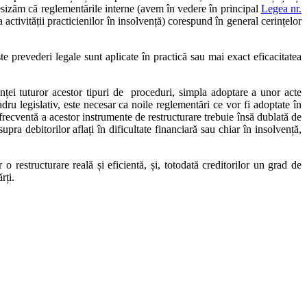
sesizăm că reglementările interne (avem în vedere în principal
Legea nr.
activității practicienilor în insolvență) corespund în general cerințelor
te prevederi legale sunt aplicate în practică sau mai exact eficacitatea
enței tuturor acestor tipuri de proceduri, simpla adoptare a unor acte
dru legislativ, este necesar ca noile reglementări ce vor fi adoptate în
recventă a acestor instrumente de restructurare trebuie însă dublată de
pra debitorilor aflați în dificultate financiară sau chiar în insolvență,
r o restructurare reală și eficientă, și, totodată creditorilor un grad de
rți.