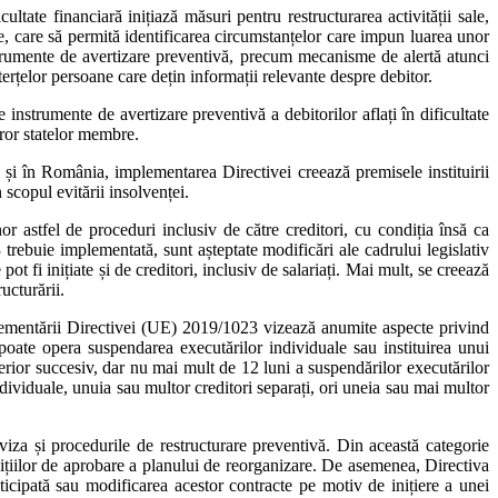
ltate financiară inițiază măsuri pentru restructurarea activității sale,
e, care să permită identificarea circumstanțelor care impun luarea unor
instrumente de avertizare preventivă, precum mecanisme de alertă atunci
terțelor persoane care dețin informații relevante despre debitor.
instrumente de avertizare preventivă a debitorilor aflați în dificultate
uror statelor membre.
e și în România, implementarea Directivei creează premisele instituirii
 scopul evitării insolvenței.
or astfel de proceduri inclusiv de către creditori, cu condiția însă ca
rebuie implementată, sunt așteptate modificări ale cadrului legislativ
ot fi inițiate și de creditori, inclusiv de salariați. Mai mult, se creează
ucturării.
plementării Directivei (UE) 2019/1023 vizează anumite aspecte privind
 poate opera suspendarea executărilor individuale sau instituirea unui
terior succesiv, dar nu mai mult de 12 luni a suspendărilor executărilor
ndividuale, unuia sau multor creditori separați, ori uneia sau mai multor
 viza și procedurile de restructurare preventivă. Din această categorie
ițiilor de aprobare a planului de reorganizare. De asemenea, Directiva
nticipată sau modificarea acestor contracte pe motiv de inițiere a unei