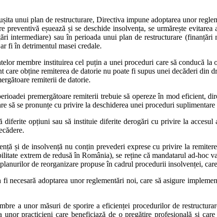
reușita unui plan de restructurare, Directiva impune adoptarea unor regleme
e preventivă eșuează și se deschide insolvența, se urmărește evitarea anu
ri intermediare) sau în perioada unui plan de restructurare (finanțări n
ar fi în detrimentul masei credale.
telor membre instituirea cel puțin a unei proceduri care să conducă la o
nt care obține remiterea de datorie nu poate fi supus unei decăderi din 
rgătoare remiterii de datorie.
perioadei premergătoare remiterii trebuie să opereze în mod eficient, di
care să se pronunțe cu privire la deschiderea unei proceduri suplimentare 
diferite opțiuni sau să instituie diferite derogări cu privire la accesul
decădere.
vență și de insolvență nu conțin prevederi exprese cu privire la remitere
litate extrem de redusă în România), se reține că mandatarul ad-hoc va p
al planurilor de reorganizare propuse în cadrul procedurii insolvenței, ca
a fi necesară adoptarea unor reglementări noi, care să asigure implement
mbre a unor măsuri de sporire a eficienței procedurilor de restructurar
ea unor practicieni care beneficiază de o pregătire profesională și care