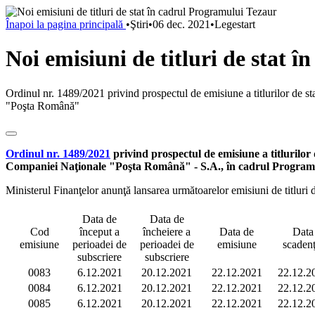
Înapoi la pagina principală
•
Ştiri
•
06 dec. 2021
•
Legestart
Noi emisiuni de titluri de stat 
Ordinul nr. 1489/2021 privind prospectul de emisiune a titlurilor de sta
"Poşta Română"
Ordinul nr. 1489/2021
privind prospectul de emisiune a titlurilor d
Companiei Naţionale "Poşta Română" - S.A., în cadrul Programulu
Ministerul Finanţelor anunţă lansarea următoarelor emisiuni de titluri d
Data de
Data de
Cod
început a
încheiere a
Data de
Data
emisiune
perioadei de
perioadei de
emisiune
scadenţ
subscriere
subscriere
0083
6.12.2021
20.12.2021
22.12.2021
22.12.2
0084
6.12.2021
20.12.2021
22.12.2021
22.12.2
0085
6.12.2021
20.12.2021
22.12.2021
22.12.2