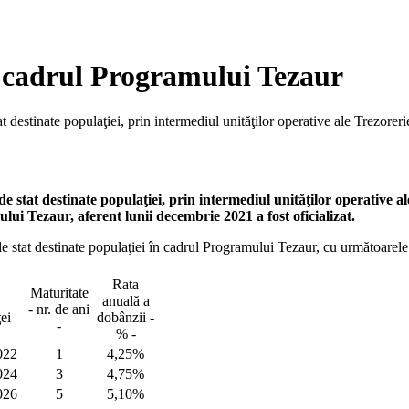
în cadrul Programului Tezaur
t destinate populaţiei, prin intermediul unităţilor operative ale Trezorer
e stat destinate populaţiei, prin intermediul unităţilor operative al
i Tezaur, aferent lunii decembrie 2021 a fost oficializat.
e stat destinate populaţiei în cadrul Programului Tezaur, cu următoarele c
Rata
Maturitate
anuală a
- nr. de ani
ei
dobânzii -
-
% -
022
1
4,25%
024
3
4,75%
026
5
5,10%