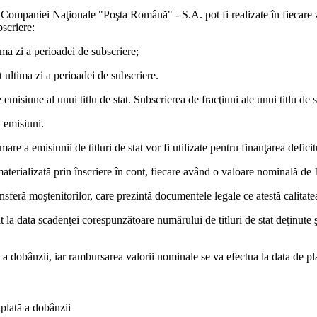
aua Companiei Naţionale "Poşta Română" - S.A. pot fi realizate în fiecare
bscriere:
ma zi a perioadei de subscriere;
 ultima zi a perioadei de subscriere.
misiune al unui titlu de stat. Subscrierea de fracţiuni ale unui titlu de s
i emisiuni.
re a emisiunii de titluri de stat vor fi utilizate pentru finanţarea deficit
terializată prin înscriere în cont, fiecare având o valoare nominală de 1 
ransferă moştenitorilor, care prezintă documentele legale ce atestă calitate
t la data scadenţei corespunzătoare numărului de titluri de stat deţinute şi 
tă a dobânzii, iar rambursarea valorii nominale se va efectua la data de p
plată a dobânzii