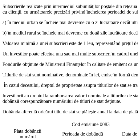
Subscrierile realizate prin intermediul subunităţilor poştale din reţe
cu clienţii, cu următoarele precizări privind încheierea perioadei de su
a) în mediul urban se încheie mai devreme cu o zi lucrătoare decât ulti
b) în mediul rural se încheie mai devreme cu două zile lucrătoare decât
Valoarea minimă a unei subscrieri este de 1 leu, reprezentând preţul de e
Un investitor poate efectua una sau mai multe subscrieri în cadrul une
Fondurile obţinute de Ministerul Finanţelor în calitate de emitent ca urma
Titlurile de stat sunt nominative, denominate în lei, emise în formă dema
În cazul decesului, dreptul de proprietate asupra titlurilor de stat se t
Investitorii au dreptul la rambursarea valorii nominale a titlurilor de sta
dobânzii corespunzătoare numărului de titluri de stat deţinute.
Dobânda aferentă oricărui titlu de stat se plăteşte anual la data de pla
Cod emisiune 0083
Plata dobânzii
Perioada de dobândă
Data de 
numărul