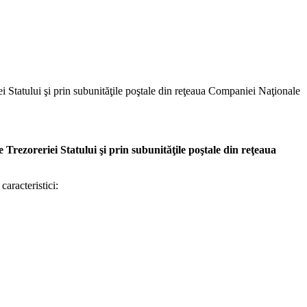
iei Statului şi prin subunităţile poştale din reţeaua Companiei Naţionale
e Trezoreriei Statului şi prin subunităţile poştale din reţeaua
aracteristici: