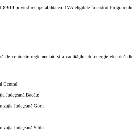
T-89/10 privind recuperabilitatea TVA eligibile în cadrul Programului
 de contracte reglementate şi a cantităţilor de energie electrică din
l Central;
aţia Judeţeană Bacău;
anizaţia Judeţeană Gorj;
anizaţia Judeţeană Sibiu