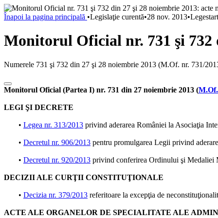
Înapoi la pagina principală
•
Legislaţie curentă
•
28 nov. 2013
•
Legestar
Monitorul Oficial nr. 731 şi 732
Numerele 731 şi 732 din 27 şi 28 noiembrie 2013 (M.Of. nr. 731/2013,
Monitorul Oficial (Partea I) nr. 731 din 27 noiembrie 2013 (
M.Of.
LEGI ŞI DECRETE
•
Legea nr. 313/2013
privind aderarea României la Asociaţia Inte
•
Decretul nr. 906/2013
pentru promulgarea Legii privind aderare
•
Decretul nr. 920/2013
privind conferirea Ordinului şi Medaliei 
DECIZII ALE CURŢII CONSTITUŢIONALE
•
Decizia nr. 379/2013
referitoare la excepţia de neconstituţionalit
ACTE ALE ORGANELOR DE SPECIALITATE ALE ADMIN