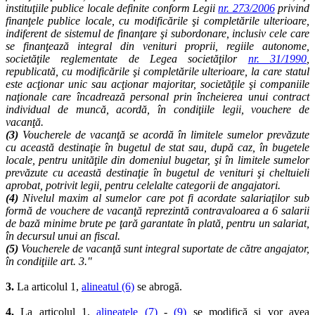
instituţiile publice locale definite conform Legii
nr. 273/2006
privind
finanţele publice locale, cu modificările şi completările ulterioare,
indiferent de sistemul de finanţare şi subordonare, inclusiv cele care
se finanţează integral din venituri proprii, regiile autonome,
societăţile reglementate de Legea societăţilor
nr. 31/1990
,
republicată, cu modificările şi completările ulterioare, la care statul
este acţionar unic sau acţionar majoritar, societăţile şi companiile
naţionale care încadrează personal prin încheierea unui contract
individual de muncă, acordă, în condiţiile legii, vouchere de
vacanţă.
(3)
Voucherele de vacanţă se acordă în limitele sumelor prevăzute
cu această destinaţie în bugetul de stat sau, după caz, în bugetele
locale, pentru unităţile din domeniul bugetar, şi în limitele sumelor
prevăzute cu această destinaţie în bugetul de venituri şi cheltuieli
aprobat, potrivit legii, pentru celelalte categorii de angajatori.
(4)
Nivelul maxim al sumelor care pot fi acordate salariaţilor sub
formă de vouchere de vacanţă reprezintă contravaloarea a 6 salarii
de bază minime brute pe ţară garantate în plată, pentru un salariat,
în decursul unui an fiscal.
(5)
Voucherele de vacanţă sunt integral suportate de către angajator,
în condiţiile art. 3."
3.
La articolul 1,
alineatul (6)
se abrogă.
4.
La articolul 1,
alineatele (7)
-
(9)
se modifică şi vor avea