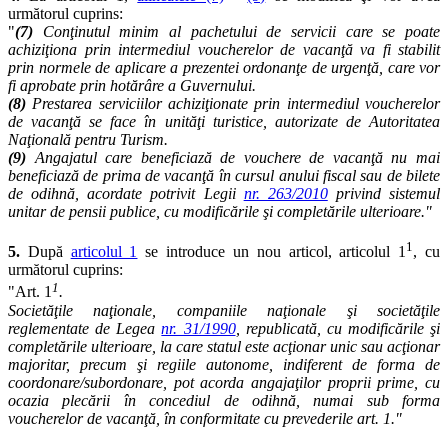
următorul cuprins:
"
(7)
Conţinutul minim al pachetului de servicii care se poate
achiziţiona prin intermediul voucherelor de vacanţă va fi stabilit
prin normele de aplicare a prezentei ordonanţe de urgenţă, care vor
fi aprobate prin hotărâre a Guvernului.
(8)
Prestarea serviciilor achiziţionate prin intermediul voucherelor
de vacanţă se face în unităţi turistice, autorizate de Autoritatea
Naţională pentru Turism.
(9)
Angajatul care beneficiază de vouchere de vacanţă nu mai
beneficiază de prima de vacanţă în cursul anului fiscal sau de bilete
de odihnă, acordate potrivit Legii
nr. 263/2010
privind sistemul
unitar de pensii publice, cu modificările şi completările ulterioare."
1
5.
După
articolul 1
se introduce un nou articol, articolul 1
, cu
următorul cuprins:
1
"Art. 1
.
Societăţile naţionale, companiile naţionale şi societăţile
reglementate de Legea
nr. 31/1990
, republicată, cu modificările şi
completările ulterioare, la care statul este acţionar unic sau acţionar
majoritar, precum şi regiile autonome, indiferent de forma de
coordonare/subordonare, pot acorda angajaţilor proprii prime, cu
ocazia plecării în concediul de odihnă, numai sub forma
voucherelor de vacanţă, în conformitate cu prevederile art. 1."