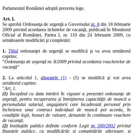
Parlamentul României adoptă prezenta lege.
Art. I.
Se aprobă Ordonanţa de urgenţă a Guvernului
nr. 8
din 18 februarie
2009 privind acordarea tichetelor de vacanţă, publicată în Monitorul
Oficial al României, Partea I, nr. 110 din 24 februarie 2009, cu
următoarele modificări şi completări:
1.
Titlul
ordonanţei de urgenţă se modifică şi va avea următorul
cuprins:
"
Ordonanţa de urgenţă nr. 8/2009 privind acordarea voucherelor de
vacanţă"
2.
La articolul 1,
alineatele (1)
- (5) se modifică şi vor avea
următorul cuprins:
"
Art. 1.
(1)
Începând cu data intrării în vigoare a prezentei ordonanţe de
urgenţă, pentru recuperarea şi întreţinerea capacităţii de muncă a
personalului salarial, angajatorii care încadrează personal prin
încheierea unui contract individual de muncă pot acorda, în
condiţiile legii, bonuri de valoare, denumite în continuare vouchere
de vacanţă.
(2)
Instituţiile publice definite conform Legii
nr. 500/2002
privind
finanţele publice, cu modificările şi completările ulterioare, şi