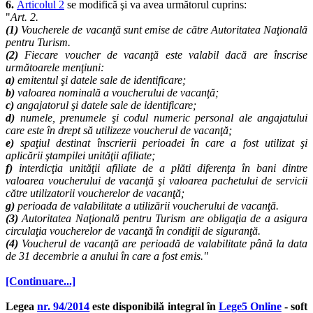
6.
Articolul 2
se modifică şi va avea următorul cuprins:
"
Art. 2.
(1)
Voucherele de vacanţă sunt emise de către Autoritatea Naţională
pentru Turism.
(2)
Fiecare voucher de vacanţă este valabil dacă are înscrise
următoarele menţiuni:
a)
emitentul şi datele sale de identificare;
b)
valoarea nominală a voucherului de vacanţă;
c)
angajatorul şi datele sale de identificare;
d)
numele, prenumele şi codul numeric personal ale angajatului
care este în drept să utilizeze voucherul de vacanţă;
e)
spaţiul destinat înscrierii perioadei în care a fost utilizat şi
aplicării ştampilei unităţii afiliate;
f)
interdicţia unităţii afiliate de a plăti diferenţa în bani dintre
valoarea voucherului de vacanţă şi valoarea pachetului de servicii
către utilizatorii voucherelor de vacanţă;
g)
perioada de valabilitate a utilizării voucherului de vacanţă.
(3)
Autoritatea Naţională pentru Turism are obligaţia de a asigura
circulaţia voucherelor de vacanţă în condiţii de siguranţă.
(4)
Voucherul de vacanţă are perioadă de valabilitate până la data
de 31 decembrie a anului în care a fost emis."
[Continuare...]
Legea
nr. 94/2014
este disponibilă integral în
Lege5 Online
- soft