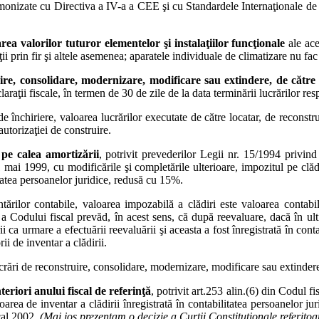
monizate cu Directiva a IV-a a CEE şi cu Standardele Internaţionale de C
ea valorilor tuturor elementelor şi instalaţiilor funcţionale
ale ace
caţii prin fir şi altele asemenea; aparatele individuale de climatizare nu fac
uire, consolidare, modernizare, modificare sau extindere, de către
raţii fiscale, în termen de 30 de zile de la data terminării lucrărilor res
de închiriere, valoarea lucrărilor executate de către locatar, de reconst
autorizaţiei de construire.
 pe calea amortizării
, potrivit prevederilor Legii nr. 15/1994 privind
 mai 1999, cu modificările şi completările ulterioare, impozitul pe clădi
litatea persoanelor juridice, redusă cu 15%.
ărilor contabile, valoarea impozabilă a clădiri este valoarea contabilă
 Codului fiscal prevăd, în acest sens, că după reevaluare, dacă în ulti
 ca urmare a efectuării reevaluării şi aceasta a fost înregistrată în conta
i de inventar a clădirii.
lucrări de reconstruire, consolidare, modernizare, modificare sau extinde
teriori anului fiscal de referinţă
, potrivit art.253 alin.(6) din Codul fi
ea de inventar a clădirii înregistrată în contabilitatea persoanelor juri
cal 2002.
(Mai jos prezentam o decizie a Curţii Constituţionale referitoar