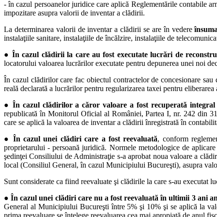
- în cazul persoanelor juridice care aplică Reglementările contabile ar
impozitare asupra valorii de inventar a clădirii.
La determinarea valorii de inventar a clădirii se are în vedere
însumar
instalaţiile sanitare, instalaţiile de încălzire, instalaţiile de telecomuni
●
În cazul clădirii la care au fost executate lucrări de reconstr
locatorului valoarea lucrărilor executate pentru depunerea unei noi decla
În cazul clădirilor care fac obiectul contractelor de concesionare sau 
reală declarată a lucrărilor pentru regularizarea taxei pentru eliberarea 
●
În cazul clădirilor a căror valoare a fost recuperată integral
republicată în Monitorul Oficial al României, Partea I, nr. 242 din 31
care se aplică la valoarea de inventar a clădirii înregistrată în contabi
●
În cazul unei clădiri care a fost reevaluată
, conform reglement
proprietarului - persoană juridică. Normele metodologice de aplicare a
şedinţei Consiliului de Administraţie s-a aprobat noua valoare a clădirii
local (Consiliul General, în cazul Municipiului Bucureşti), asupra valori
Sunt considerate ca fiind reevaluate şi clădirile la care s-au executat 
●
În cazul unei clădiri care nu a fost reevaluată în ultimii 3 ani an
General al Municipiului Bucureşti între 5% şi 10% şi se aplică la valoar
prima reevaluare se înţelege reevaluarea cea mai apropiată de anul fis