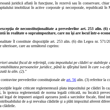
rsoană juridică aflată în funcţiune, în rezervă sau în conservare, chiar
apitalului imobilizat în active corporale şi necorporale, republicată î
 excepţia de neconstituţionalitate a prevederilor art. 253 alin. (6
intă în realitate o supraimpozitare, care nu îşi are locul într-o econ
onalitate îl constituie dispoziţiile art. 253 alin. (6) din Legea nr. 571
e ulterioare, care au următorul cuprins:
eriori anului fiscal de referinţă, cota impozitului pe clădiri se stabileş
contabilitatea persoanelor juridice, până la sfârşitul lunii în care s-a e
zută la alin. (2)."
e contravine prevederilor constituţionale ale
art. 56
alin. (3) referitor la c
iţiile legale criticate reglementează plata impozitului pe clădiri în cazu
t, în ipoteza reglementată de norma legală criticată, nu încalcă prevede
mul legal de impuneri asigură aşezarea justă a sarcinilor fiscale, fiind int
tribuabilului de a-şi reevalua clădirile şi a plăti impozitul aferent difer
 clădirile.