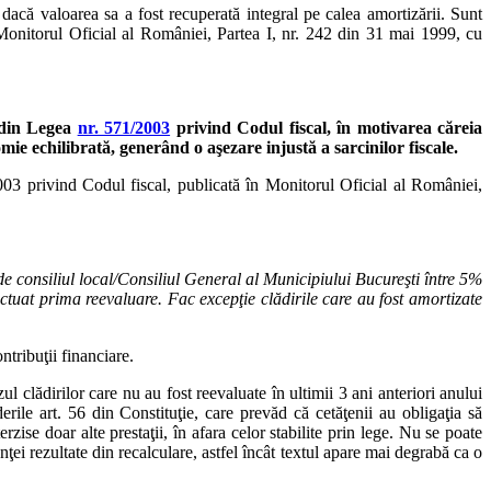
 dacă valoarea sa a fost recuperată integral pe calea amortizării. Sunt
n Monitorul Oficial al României, Partea I, nr. 242 din 31 mai 1999, cu
) din Legea
nr. 571/2003
privind Codul fiscal, în motivarea căreia
omie echilibrată, generând o aşezare injustă a sarcinilor fiscale.
/2003 privind Codul fiscal, publicată în Monitorul Oficial al României,
te de consiliul local/Consiliul General al Municipiului Bucureşti între 5%
fectuat prima reevaluare. Fac excepţie clădirile care au fost amortizate
ontribuţii financiare.
l clădirilor care nu au fost reevaluate în ultimii 3 ani anteriori anului
rile art. 56 din Constituţie, care prevăd că cetăţenii au obligaţia să
erzise doar alte prestaţii, în afara celor stabilite prin lege. Nu se poate
enţei rezultate din recalculare, astfel încât textul apare mai degrabă ca o