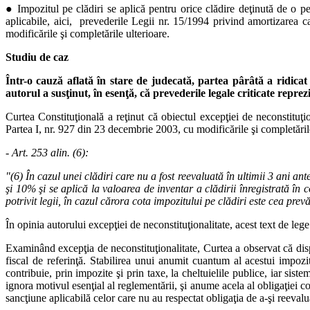
● Impozitul pe clădiri se aplică pentru orice clădire deţinută de o pe
aplicabile, aici, prevederile Legii nr. 15/1994 privind amortizarea c
modificările şi completările ulterioare.
Studiu de caz
Într-o cauză aflată în stare de judecată, partea pârâtă a ridicat
autorul a susţinut, în esenţă, că prevederile legale criticate reprez
Curtea Constituţională a reţinut că obiectul excepţiei de neconstituţi
Partea I, nr. 927 din 23 decembrie 2003, cu modificările şi completăril
- Art. 253 alin. (6):
"(6) În cazul unei clădiri care nu a fost reevaluată în ultimii 3 ani ant
şi 10% şi se aplică la valoarea de inventar a clădirii înregistrată în 
potrivit legii, în cazul cărora cota impozitului pe clădiri este cea prevă
În opinia autorului excepţiei de neconstituţionalitate, acest text de leg
Examinând excepţia de neconstituţionalitate, Curtea a observat că dispoz
fiscal de referinţă. Stabilirea unui anumit cuantum al acestui impozi
contribuie, prin impozite şi prin taxe, la cheltuielile publice, iar siste
ignora motivul esenţial al reglementării, şi anume acela al obligaţiei con
sancţiune aplicabilă celor care nu au respectat obligaţia de a-şi reevalua