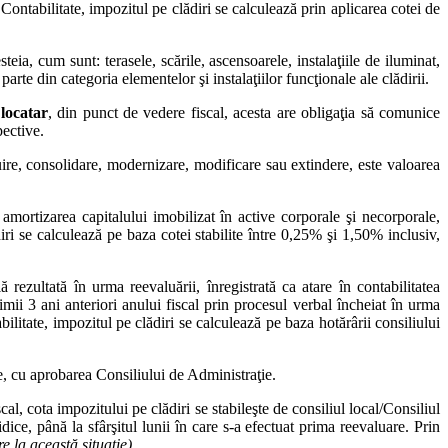
ontabilitate, impozitul pe clădiri se calculează prin aplicarea cotei de
steia, cum sunt: terasele, scările, ascensoarele, instalaţiile de iluminat,
 parte din categoria elementelor şi instalaţiilor funcţionale ale clădirii.
 locatar
, din punct de vedere fiscal, acesta are obligaţia să comunice
pective.
ruire, consolidare, modernizare, modificare sau extindere, este valoarea
 amortizarea capitalului imobilizat în active corporale şi necorporale,
ri se calculează pe baza cotei stabilite între 0,25% şi 1,50% inclusiv,
 rezultată în urma reevaluării, înregistrată ca atare în contabilitatea
mii 3 ani anteriori anului fiscal prin procesul verbal încheiat în urma
bilitate, impozitul pe clădiri se calculează pe baza hotărârii consiliului
re, cu aprobarea Consiliului de Administraţie.
scal, cota impozitului pe clădiri se stabileşte de consiliul local/Consiliul
dice, până la sfârşitul lunii în care s-a efectuat prima reevaluare. Prin
e la această situaţie)