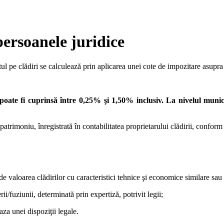
persoanele juridice
tul pe clădiri se calculează prin aplicarea unei cote de impozitare asupra v
i poate fi cuprinsă între 0,25% şi 1,50% inclusiv. La nivelul munic
n patrimoniu, înregistrată în contabilitatea proprietarului clădirii, confor
de valoarea clădirilor cu caracteristici tehnice şi economice similare sau a
ii/fuziunii, determinată prin expertiză, potrivit legii;
aza unei dispoziţii legale.