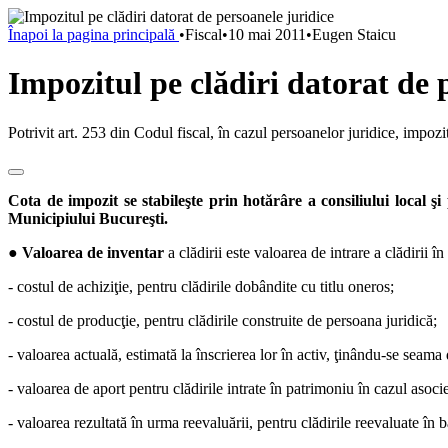
Înapoi la pagina principală
•
Fiscal
•
10 mai 2011
•
Eugen Staicu
Impozitul pe clădiri datorat de 
Potrivit art. 253 din Codul fiscal, în cazul persoanelor juridice, impozi
Cota de impozit se stabileşte prin hotărâre a consiliului local ş
Municipiului Bucureşti.
●
Valoarea de inventar
a clădirii este valoarea de intrare a clădirii î
- costul de achiziţie, pentru clădirile dobândite cu titlu oneros;
- costul de producţie, pentru clădirile construite de persoana juridică;
- valoarea actuală, estimată la înscrierea lor în activ, ţinându-se seama 
- valoarea de aport pentru clădirile intrate în patrimoniu în cazul asocier
- valoarea rezultată în urma reevaluării, pentru clădirile reevaluate în b