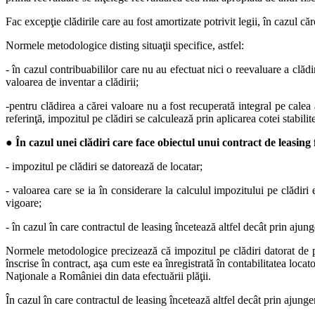
Fac excepţie clădirile care au fost amortizate potrivit legii, în cazul c
Normele metodologice disting situaţii specifice, astfel:
- în cazul contribuabililor care nu au efectuat nici o reevaluare a clădir
valoarea de inventar a clădirii;
-pentru clădirea a cărei valoare nu a fost recuperată integral pe calea 
referinţă, impozitul pe clădiri se calculează prin aplicarea cotei stabili
●
În cazul unei clădiri care face obiectul unui
contract de leasing 
- impozitul pe clădiri se datorează de locatar;
- valoarea care se ia în considerare la calculul impozitului pe clădiri 
vigoare;
- în cazul în care contractul de leasing încetează altfel decât prin ajung
Normele metodologice precizează că impozitul pe clădiri datorat de pe
înscrise în contract, aşa cum este ea înregistrată în contabilitatea locat
Naţionale a României din data efectuării plăţii.
În cazul în care contractul de leasing încetează altfel decât prin ajunger