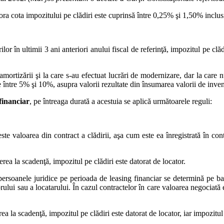
ărora cota impozitului pe clădiri este cuprinsă între 0,25% şi 1,50% inclus
ilor în ultimii 3 ani anteriori anului fiscal de referinţă, impozitul pe cl
amortizării şi la care s-au efectuat lucrări de modernizare, dar la care nu
te între 5% şi 10%, asupra valorii rezultate din însumarea valorii de invent
financiar
, pe întreaga durată a acestuia se aplică următoarele reguli:
este valoarea din contract a clădirii, aşa cum este ea înregistrată în con
erea la scadenţă, impozitul pe clădiri este datorat de locator.
rsoanele juridice pe perioada de leasing financiar se determină pe baza
orului sau a locatarului. În cazul contractelor în care valoarea negociată e
ea la scadenţă, impozitul pe clădiri este datorat de locator, iar impozitul 