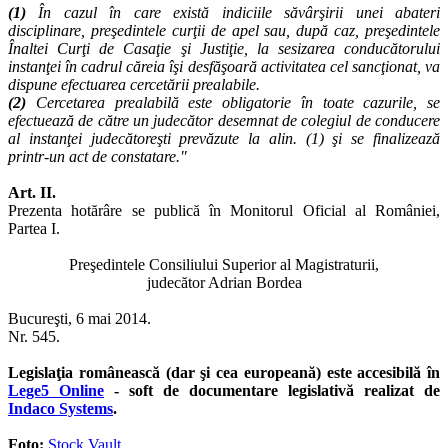
(1)
În cazul în care există indiciile săvârşirii unei abateri
disciplinare, preşedintele curţii de apel sau, după caz, preşedintele
Înaltei Curţi de Casaţie şi Justiţie, la sesizarea conducătorului
instanţei în cadrul căreia îşi desfăşoară activitatea cel sancţionat, va
dispune efectuarea cercetării prealabile.
(2)
Cercetarea prealabilă este obligatorie în toate cazurile, se
efectuează de către un judecător desemnat de colegiul de conducere
al instanţei judecătoreşti prevăzute la alin. (1) şi se finalizează
printr-un act de constatare."
Art. II.
Prezenta hotărâre se publică în Monitorul Oficial al României,
Partea I.
Preşedintele Consiliului Superior al Magistraturii,
judecător Adrian Bordea
Bucureşti, 6 mai 2014.
Nr. 545.
Legislaţia românească (dar şi cea europeană) este accesibilă în
Lege5 Online
- soft de documentare legislativă realizat de
Indaco Systems
.
Foto:
Stock Vault