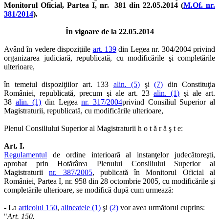
Monitorul Oficial, Partea I, nr. 381 din 22.05.2014 (
M.Of. nr.
381/2014
).
În vigoare de la 22.05.2014
Având în vedere dispoziţiile
art. 139
din Legea nr. 304/2004 privind
organizarea judiciară, republicată, cu modificările şi completările
ulterioare,
în temeiul dispoziţiilor art. 133
alin. (5)
şi
(7)
din Constituţia
României, republicată, precum şi ale art. 23
alin. (1)
şi ale art.
38
alin. (1)
din Legea
nr. 317/2004
privind Consiliul Superior al
Magistraturii, republicată, cu modificările ulterioare,
Plenul Consiliului Superior al Magistraturii h o t ă r ă ş t e:
Art. I.
Regulamentul
de ordine interioară al instanţelor judecătoreşti,
aprobat prin Hotărârea Plenului Consiliului Superior al
Magistraturii
nr. 387/2005
, publicată în Monitorul Oficial al
României, Partea I, nr. 958 din 28 octombrie 2005, cu modificările şi
completările ulterioare, se modifică după cum urmează:
-
La
articolul 150
,
alineatele (1)
şi
(2)
vor avea următorul cuprins:
"
Art. 150.