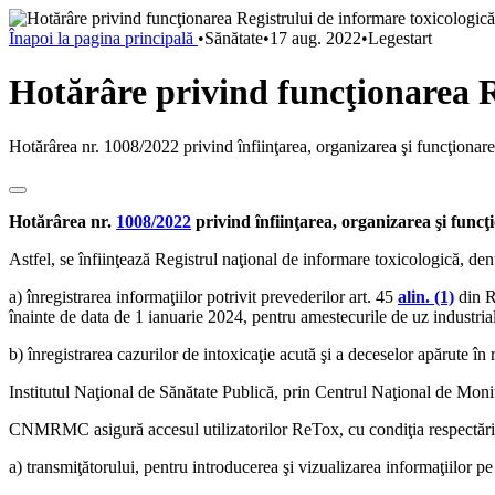
Înapoi la pagina principală
•
Sănătate
•
17 aug. 2022
•
Legestart
Hotărâre privind funcţionarea R
Hotărârea nr. 1008/2022 privind înfiinţarea, organizarea şi funcţionar
Hotărârea nr.
1008/2022
privind înfiinţarea, organizarea şi funcţ
Astfel, se înfiinţează Registrul naţional de informare toxicologică, d
a) înregistrarea informaţiilor potrivit prevederilor art. 45
alin. (1)
din R
înainte de data de 1 ianuarie 2024, pentru amestecurile de uz industria
b) înregistrarea cazurilor de intoxicaţie acută şi a deceselor apărute în
Institutul Naţional de Sănătate Publică, prin Centrul Naţional de Mon
CNMRMC asigură accesul utilizatorilor ReTox, cu condiţia respectării c
a) transmiţătorului, pentru introducerea şi vizualizarea informaţiilor p