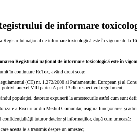
egistrului de informare toxicolo
ea Registrului naţional de informare toxicologică este în vigoare de la 1
ionarea Registrului naţional de informare toxicologică este în vigoa
enumit în continuare ReTox, având drept scop:
egulamentul (CE) nr. 1.272/2008 al Parlamentului European şi al Consi
l potrivit anexei VIII partea A pct. 13 din respectivul regulament;
 rândul populaţiei, datorate expunerii la amestecurile astfel cum sunt defin
itorizare a Riscurilor din Mediul Comunitar, asigură funcţionarea şi adm
onfidenţialităţii tuturor datelor şi informaţiilor, după cum urmează:
e care acesta le-a transmis despre un amestec;