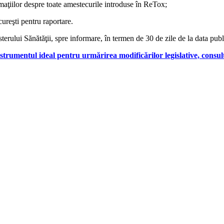
aţiilor despre toate amestecurile introduse în ReTox;
cureşti pentru raportare.
lui Sănătăţii, spre informare, în termen de 30 de zile de la data public
strumentul ideal pentru urmărirea modificărilor legislative, consul