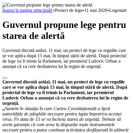
Înapoi la pagina principală
•
Proiect de lege
•
11 mai 2020
•
Legestart
Guvernul propune lege pentru
starea de alertă
Guvernul discută astăzi, 11 mai, un proiect de lege cu regulile care
se vor aplica după 15 mai, în timpul stării de alertă. După proiectul
de lege va fi trimis la Parlament, iar premierul Ludovic Orban a
anunțat că va cere dezbaterea lui în regim de urgență.
Guvernul discută astăzi, 11 mai, un proiect de lege cu regulile
care se vor aplica după 15 mai, în timpul stării de alertă. După
proiectul de lege va fi trimis la Parlament, iar premierul
Ludovic Orban a anunțat că va cere dezbaterea lui în regim de
urgență.
„
Suntem în situația în care Curtea Constituțională a lipsit
autoritățile de pârghiile necesare pentru lupta împotriva acestui
virus. Pe data de 15 se va încheia starea de urgență. Trebuie să
avem garanția că vom avea la dispoziție toate instrumentele
necesare pentru a putea conitnua activitatea desfășurată în ultimele