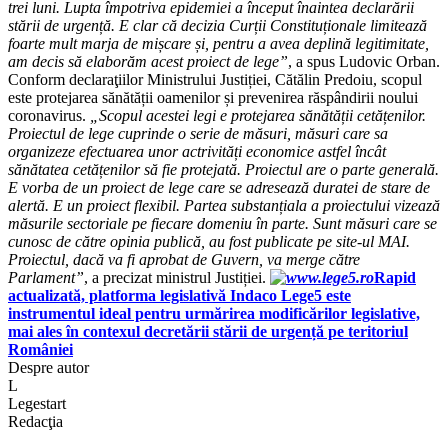
trei luni. Lupta împotriva epidemiei a început înaintea declarării
stării de urgență. E clar că decizia Curții Constituționale limitează
foarte mult marja de mișcare și, pentru a avea deplină legitimitate,
am decis să elaborăm acest proiect de lege”
, a spus Ludovic Orban.
Conform declaraţiilor Ministrului Justiției, Cătălin Predoiu, scopul
este protejarea sănătății oamenilor și prevenirea răspândirii noului
coronavirus.
„Scopul acestei legi e protejarea sănătății cetățenilor.
Proiectul de lege cuprinde o serie de măsuri, măsuri care sa
organizeze efectuarea unor actrivități economice astfel încât
sănătatea cetățenilor să fie protejată. Proiectul are o parte generală.
E vorba de un proiect de lege care se adresează duratei de stare de
alertă. E un proiect flexibil. Partea substanțiala a proiectului vizează
măsurile sectoriale pe fiecare domeniu în parte. Sunt măsuri care se
cunosc de către opinia publică, au fost publicate pe site-ul MAI.
Proiectul, dacă va fi aprobat de Guvern, va merge către
Parlament”
, a precizat ministrul Justiției.
Rapid
actualizată, platforma legislativă Indaco Lege5 este
instrumentul ideal pentru urmărirea modificărilor legislative,
mai ales în contexul decretării stării de urgență pe teritoriul
României
Despre autor
L
Legestart
Redacţia