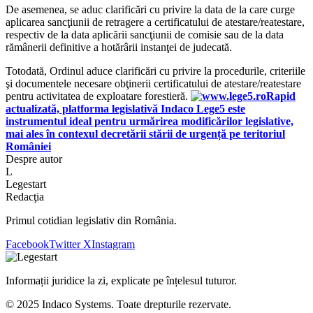
De asemenea, se aduc clarificări cu privire la data de la care curge
aplicarea sancţiunii de retragere a certificatului de atestare/reatestare,
respectiv de la data aplicării sancţiunii de comisie sau de la data
rămânerii definitive a hotărârii instanţei de judecată.
Totodată, Ordinul aduce clarificări cu privire la procedurile, criteriile
şi documentele necesare obţinerii certificatului de atestare/reatestare
pentru activitatea de exploatare forestieră.
Rapid
actualizată, platforma legislativă Indaco Lege5 este
instrumentul ideal pentru urmărirea modificărilor legislative,
mai ales în contexul decretării stării de urgență pe teritoriul
României
Despre autor
L
Legestart
Redacţia
Primul cotidian legislativ din România.
Facebook
Twitter X
Instagram
Informații juridice la zi, explicate pe înțelesul tuturor.
© 2025 Indaco Systems. Toate drepturile rezervate.