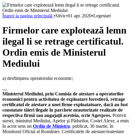
Înapoi la pagina principală
•
Silvic
•
01 apr. 2020
•
Legestart
Firmelor care explotează lemn
ilegal li se retrage certificatul.
Ordin emis de Ministerul
Mediului
a) desființarea operatorului economic;
Ministerul Mediului, prin Comisia de atestare a operatorilor
economici pentru activitatea de exploatare forestieră, retrage
certificatul de atestare a unei firme exploatatoare, dacă au fost
constatate tăieri ilegale în parchete neautorizate realizate de
respectiva firmă sau angajaţii acesteia, scrie Agerpres.
Potrivit
sursei, ministrul Mediului, Apelor şi Pădurilor, Costel Alexe, a emis
în acest sens un
Ordin de Ministru
,
publicat, 30 martie, în
Monitorul Oficial al României. Certificatele de atestare/reatestare