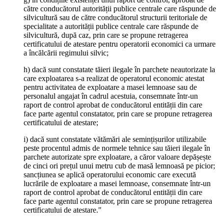
către conducătorul autorității publice centrale care răspunde de
silvicultură sau de către conducătorul structurii teritoriale de
specialitate a autorității publice centrale care răspunde de
silvicultură, după caz, prin care se propune retragerea
certificatului de atestare pentru operatorii economici ca urmare
a încălcării regimului silvic;
h) dacă sunt constatate tăieri ilegale în parchete neautorizate la
care exploatarea s-a realizat de operatorul economic atestat
pentru activitatea de exploatare a masei lemnoase sau de
personalul angajat în cadrul acestuia, consemnate într-un
raport de control aprobat de conducătorul entității din care
face parte agentul constatator, prin care se propune retragerea
certificatului de atestare;
i) dacă sunt constatate vătămări ale semințișurilor utilizabile
peste procentul admis de normele tehnice sau tăieri ilegale în
parchete autorizate spre exploatare, a căror valoare depășește
de cinci ori prețul unui metru cub de masă lemnoasă pe picior;
sancțiunea se aplică operatorului economic care execută
lucrările de exploatare a masei lemnoase, consemnate într-un
raport de control aprobat de conducătorul entității din care
face parte agentul constatator, prin care se propune retragerea
certificatului de atestare."