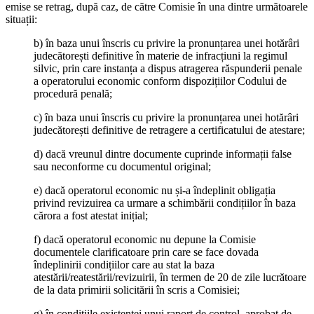
emise se retrag, după caz, de către Comisie în una dintre următoarele
situații:
b) în baza unui înscris cu privire la pronunțarea unei hotărâri
judecătorești definitive în materie de infracțiuni la regimul
silvic, prin care instanța a dispus atragerea răspunderii penale
a operatorului economic conform dispozițiilor Codului de
procedură penală;
c) în baza unui înscris cu privire la pronunțarea unei hotărâri
judecătorești definitive de retragere a certificatului de atestare;
d) dacă vreunul dintre documente cuprinde informații false
sau neconforme cu documentul original;
e) dacă operatorul economic nu și-a îndeplinit obligația
privind revizuirea ca urmare a schimbării condițiilor în baza
cărora a fost atestat inițial;
f) dacă operatorul economic nu depune la Comisie
documentele clarificatoare prin care se face dovada
îndeplinirii condițiilor care au stat la baza
atestării/reatestării/revizuirii, în termen de 20 de zile lucrătoare
de la data primirii solicitării în scris a Comisiei;
g) în condițiile existenței unui raport de control, aprobat de